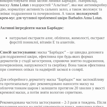
використовувати інші засоби лінійки Барбадос. Наприклад,
маску
Anna Lotan
з водоростей “Альгінат”, яка має антимікробну
дію, нормалізує активність сальних залоз, а також зволожує та
знімає подразнення та почервоніння. А також
зволожуючий
крем-мус для чутливої проблемної шкіри Barbados Anna Lotan.
Активні інгредієнти маски Барбадос
:
натуральні екстракти алое, обліпихи, жимолості, екстракт
форсітії пониклої, вітамін Е та алантоїн.
Спосіб застосування:
маска “Барбадос” – це швидка допомога
для подразненої шкіри, ефективна при будь-яких формах
дерматитів у стадії загострення, сприяючи зняттю подразнення,
почервоніння, напруженості та свербіжу. Вона також ефективна
при сонячних опіках та надмірній засмазі в солярії.
Для себорейного дерматиту маска “Барбадос” має заспокійливу
та протизапальну дію: рекомендовано наносити маску на
обличчя тонким шаром і залишити протягом 20 хвилин у якості
кремової маски, а потім зняти вологою серветкою.
Рекомендована частота застосування – 2-3 рази в тиждень. Після
видалення маски на шкірі утворюється тонка, невидима плівка,