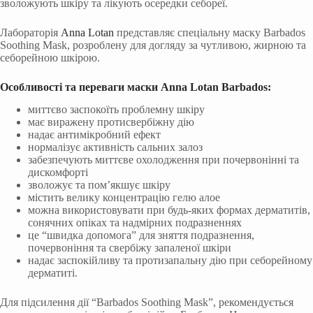
зволожують шкіру та лікують осередки себореї.
Лабораторія
Anna Lotan
представляє спеціальну маску Barbados
Soothing Mask, розроблену для догляду за чутливою, жирною та
себорейною шкірою.
Особливості та переваги маски Anna Lotan Barbados:
миттєво заспокоїть проблемну шкіру
має виражену протисвербіжну дію
надає антимікробний ефект
нормалізує активність сальних залоз
забезпечують миттєве охолодження при почервонінні та
дискомфорті
зволожує та пом’якшує шкіру
містить велику концентрацію гелю алое
можна використовувати при будь-яких формах дерматитів,
сонячних опіках та надмірних подразненнях
це “швидка допомога” для зняття подразнення,
почервоніння та свербіжу запаленої шкіри
надає заспокійливу та протизапальну дію при себорейному
дерматиті.
Для підсилення дії “Barbados Soothing Mask”, рекомендується