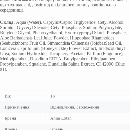
що захищає епідерміс від шкідливого впливу зовнішнього
середовища.
Склад:
Aqua (Water), Caprylic/Capric Triglyceride, Cetyl Alcohol,
Sorbitol, Glyceryl Stearate, Cetyl Phosphate, Sodium Polyacrylate,
Butylene Glycol, Phenoxyethanol, Hydroxypropyl Starch Phosphate,
Aloe Barbadensis Leaf Juice Powder, Hippophae Rhamnoides
(Seabuckthorn) Fruit Oil, Simmondsia Chinensis (Jojoba)Seed Oil,
Lonicera Caprifolium (Honeysuckle) Flower Extract, Imidazolidinyl
Urea, Sodium Hydroxide, Tocopheryl Acetate, Parfum (Fragrance),
Methylparaben, Disodium EDTA, Butylparaben, Ethylparaben,
Propylparaben, Squalane, Dunaliella Salina Extract, CI 42090 (Blue
#1).
Вік
18+
Призначення
Відновлення, Зволоження
Бренд
Anna Lotan
Країна
Ізраїль