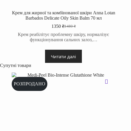
Крем для жирної та комбінованої шкіри Anna Lotan
Barbados Delicate Oily Skin Balm 70 мл
1350
₴
1480
₴
Оригінальна
Поточна
ціна:
ціна:
Крем реабілітує проблемну шкіру, нормалізує
1480 ₴.
1350 ₴.
функціонування сальних залоз,…
Читати далі
Супутні товари
РОЗПРОДАНО