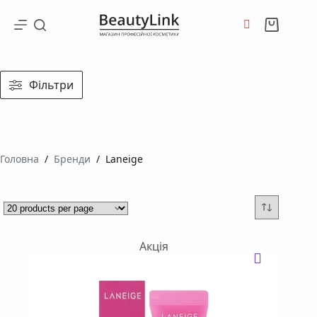
Перейти
до
Кошик
вмісту
Фільтри
Головна
/
Бренди
/
Laneige
Акція