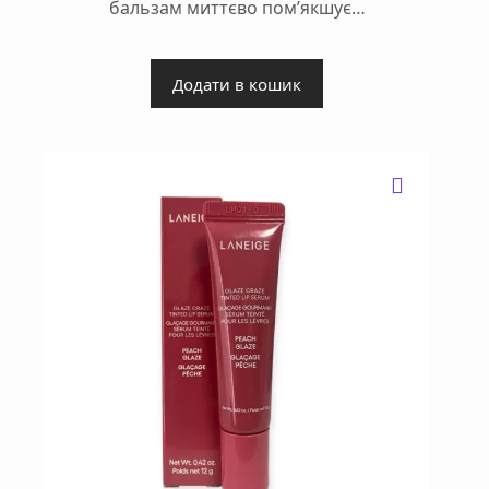
бальзам миттєво пом’якшує…
850 ₴.
730 ₴.
Додати в кошик