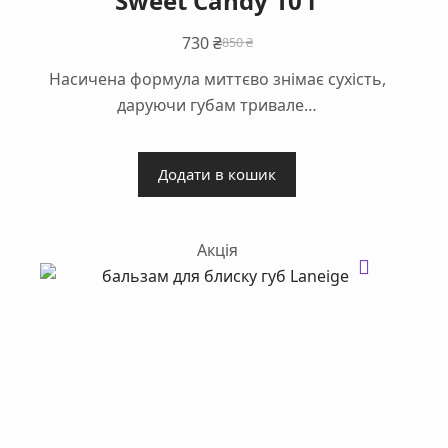
Sweet Candy 10 г
730
₴
850
₴
Оригінальна
Поточна
Насичена формула миттєво знімає сухість,
ціна:
ціна:
даруючи губам тривале…
850 ₴.
730 ₴.
Додати в кошик
Акція