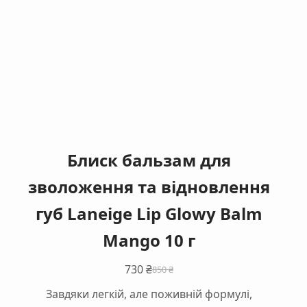
Блиск бальзам для
зволоження та відновлення
губ Laneige Lip Glowy Balm
Mango 10 г
730
₴
850
₴
Оригінальна
Поточна
Завдяки легкій, але поживній формулі,
ціна:
ціна: