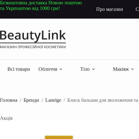
Перейти
Безкоштовна доставка Новою поштою
до
та Укрпоштою від 1000 грн!
Про магазин
С
вмісту
Всі товари
Обличчя
Тіло
Макіяж
Головна
/
Бренди
/
Laneige
/
Блиск бальзам для зволоження та
Акція