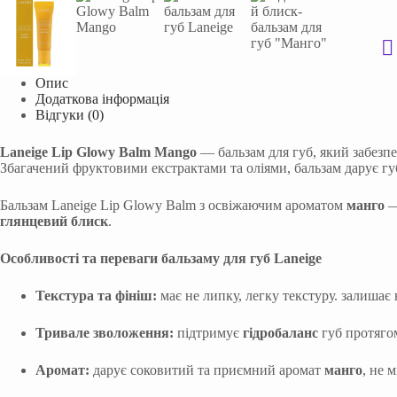
Опис
Додаткова інформація
Відгуки (0)
Laneige Lip Glowy Balm Mango
— бальзам для губ, який забезп
Збагачений фруктовими екстрактами та оліями, бальзам дарує г
Бальзам Laneige Lip Glowy Balm з освіжаючим ароматом
манго
—
глянцевий блиск
.
Особливості та переваги бальзаму для губ Laneige
Текстура та фініш:
має не липку, легку текстуру. залишає
Тривале зволоження:
підтримує
гідробаланс
губ протяго
Аромат:
дарує соковитий та приємний аромат
манго
, не 