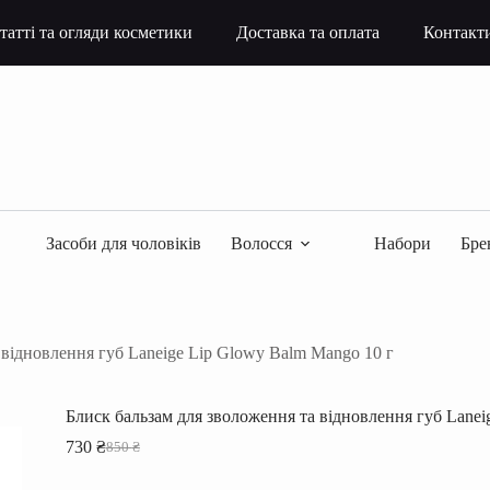
татті та огляди косметики
Доставка та оплата
Контакт
Засоби для чоловіків
Волосся
Набори
Бре
 відновлення губ Laneige Lip Glowy Balm Mango 10 г
Блиск бальзам для зволоження та відновлення губ Lanei
730
₴
850
₴
Оригінальна
Поточна
ціна:
ціна: