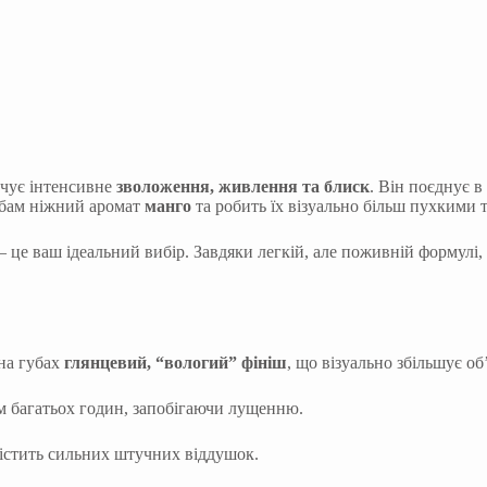
ечує інтенсивне
зволоження, живлення та блиск
. Він поєднує в
убам ніжний аромат
манго
та робить їх візуально більш пухкими 
 це ваш ідеальний вибір. Завдяки легкій, але поживній формулі,
 на губах
глянцевий, “вологий” фініш
, що візуально збільшує об
м багатьох годин, запобігаючи лущенню.
містить сильних штучних віддушок.