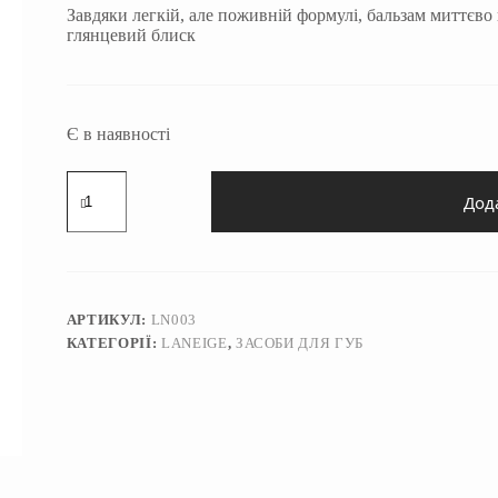
850 ₴.
730 ₴.
Завдяки легкій, але поживній формулі, бальзам миттєво
глянцевий блиск
Є в наявності
Блиск
бальзам
Дод
для
зволоження
та
відновлення
губ
Laneige
АРТИКУЛ:
LN003
Lip
КАТЕГОРІЇ:
LANEIGE
,
ЗАСОБИ ДЛЯ ГУБ
Glowy
Balm
Mango
10
г
кількість