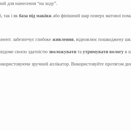
ний для нанесення “на ходу”.
, так і як
база під макіяж
або фінішний шар поверх матової пом
ент. забезпечує глибоке
живлення
, відновлює пошкоджену шкір
 відоме своєю здатністю
зволожувати
та
утримувати вологу
в ш
 використовуючи зручний аплікатор. Використовуйте протягом дн