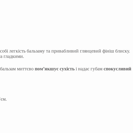
 собі легкість бальзаму та привабливий глянцевий фініш блиску.
та гладкими.
 бальзам миттєво
пом’якшує сухість
і надає губам
спокусливий
’єм.