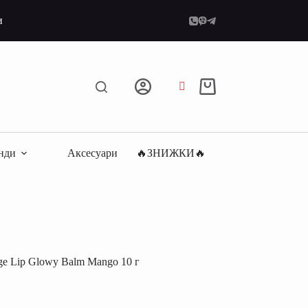
и
Кошик
нди
Аксесуари
🔥ЗНИЖКИ🔥
ge Lip Glowy Balm Mango 10 г