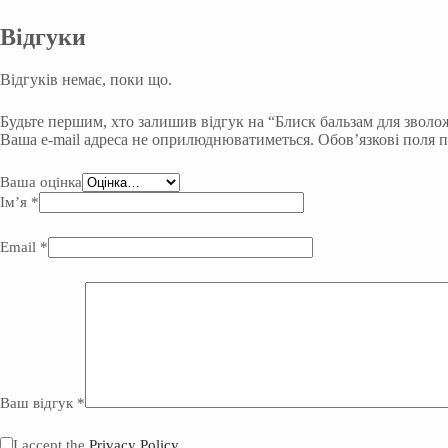
Відгуки
Відгуків немає, поки що.
Будьте першим, хто залишив відгук на “Блиск бальзам для зволо
Ваша e-mail адреса не оприлюднюватиметься.
Обов’язкові поля 
Ваша оцінка
Ім’я
*
Email
*
Ваш відгук
*
I accept the
Privacy Policy