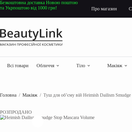
Перейти
Безкоштовна доставка Новою поштою
до
та Укрпоштою від 1000 грн!
Про магазин
С
вмісту
Всі товари
Обличчя
Тіло
Макіяж
Головна
/
Макіяж
/
Туш для об’єму вій Heimish Dailism Smudge
РОЗПРОДАНО