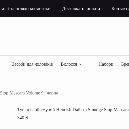
татті та огляди косметики
Доставка та оплата
Контакт
Засоби для чоловіків
Волосся
Набори
Бре
 Stop Mascara Volume 9г чорна
Туш для об’єму вій Heimish Dailism Smudge Stop Mascara
340
₴