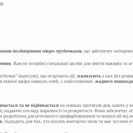
йкими полімерними мікро-трубочками
, що забезпечує непереве
лення
. Вам не потрібні спеціальні засоби для зняття макіяжу та а
рубочки” (капсули), що огортають вії,
зсковзують
з них без розм
 ніжної шкіри навколо очей, і, найголовніше,
жодного пошкодж
ипається та не відбивається
на повіках протягом дня, навіть у в
ії, надаючи погляду виразності та розкритості. Вона забезпечує о
розроблена для ретельного профарбовування та кожної вії від ко
ю
, підходить для тих, хто носить контактні лінзи та має чутливі оч