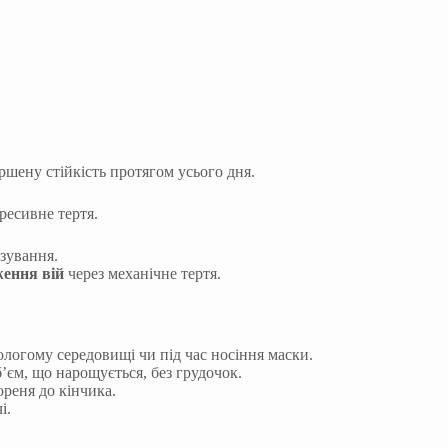
ршену стійкість протягом усього дня.
гресивне тертя.
азування.
ення вій
через механічне тертя.
ологому середовищі чи під час носіння маски.
б’єм, що нарощується, без грудочок.
реня до кінчика.
і.