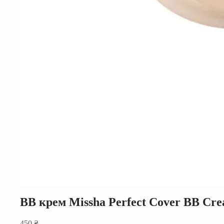
BB крем Missha Perfect Cover BB Cr
450
₴