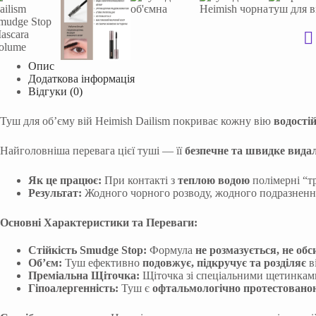
Опис
Додаткова інформація
Відгуки (0)
Туш для об’єму вій Heimish Dailism покриває кожну вію
водості
Найголовніша перевага цієї туші — її
безпечне та швидке вида
Як це працює:
При контакті з
теплою водою
полімерні “т
Результат:
Жодного чорного розводу, жодного подразнення
Основні Характеристики та Переваги:
Стійкість Smudge Stop:
Формула
не розмазується, не обс
Об’єм:
Туш ефективно
подовжує, підкручує та розділяє
в
Преміальна Щіточка:
Щіточка зі спеціальними щетинками 
Гіпоалергенність:
Туш є
офтальмологічно протестовано