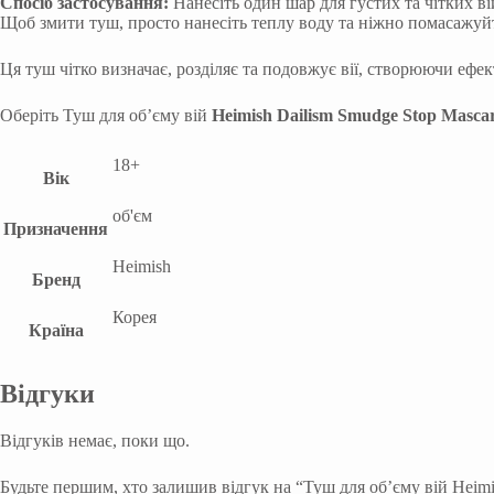
Спосіб застосування:
Нанесіть один шар для густих та чітких в
Щоб змити туш, просто нанесіть теплу воду та ніжно помасажуйт
Ця туш чітко визначає, розділяє та подовжує вії, створюючи ефе
Оберіть Туш для об’єму вій
Heimish Dailism Smudge Stop Masca
18+
Вік
об'єм
Призначення
Heimish
Бренд
Корея
Країна
Відгуки
Відгуків немає, поки що.
Будьте першим, хто залишив відгук на “Туш для об’єму вій Heimi