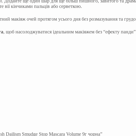
ій. Додайте ще один шар для ще більш пишного, завитого та драм
е вії кінчиками пальців або серветкою.
ктний макіяж очей протягом усього дня без розмазування та грудо
ra
, щоб насолоджуватися ідеальним макіяжем без “ефекту панди”
sh Dailism Smudge Stop Mascara Volume 9г чорна”