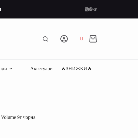
и
Кошик
нди
Аксесуари
🔥ЗНИЖКИ🔥
 Volume 9г чорна