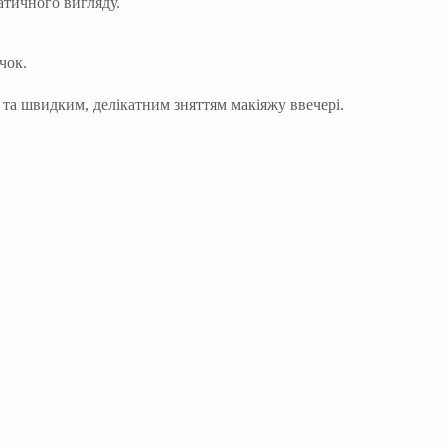
атичного вигляду.
чок.
 та швидким, делікатним зняттям макіяжу ввечері.