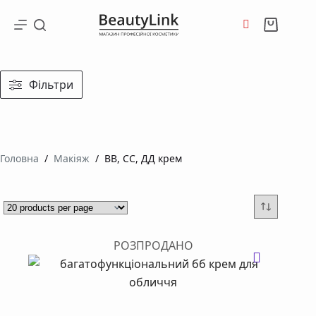
Перейти
до
Кошик
вмісту
Фільтри
Головна
/
Макіяж
/
BB, СС, ДД крем
РОЗПРОДАНО