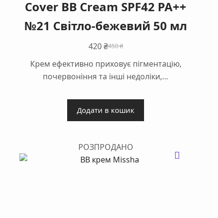
Cover BB Cream SPF42 PA++
№21 Світло-бежевий 50 мл
420
₴
450
₴
Оригінальна
Поточна
Крем ефективно приховує пігментацію,
ціна:
ціна:
почервоніння та інші недоліки,…
450 ₴.
420 ₴.
Додати в кошик
РОЗПРОДАНО