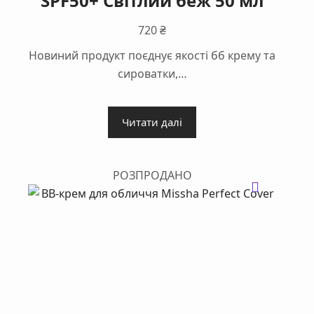
SPF50+ Світлий беж 50 мл
720
₴
Новиний продукт поєднує якості бб крему та
сироватки,…
Читати далі
РОЗПРОДАНО