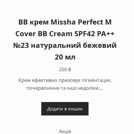
BB крем Missha Perfect M
Cover BB Cream SPF42 PA++
№23 натуральний бежевий
20 мл
250
₴
Крем ефективно приховує пігментацію,
почервоніння та інші недоліки,…
Додати в кошик
Акція