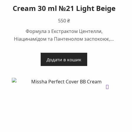
Cream 30 ml №21 Light Beige
550
₴
Формула з Екстрактом Центелли,
Ніацинамідом та Пантенолом заспокоює,…
Додати в кошик