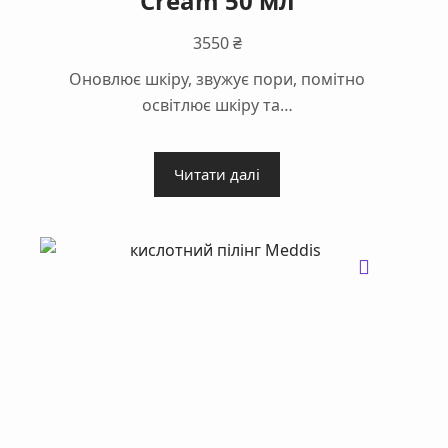
Cream 50 мл
3550
₴
Оновлює шкіру, звужує пори, помітно
освітлює шкіру та…
Читати далі