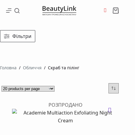
Перейти
до
Кошик
вмісту
Фільтри
Головна
/
Обличчя
/
Скраб та пілінг
РОЗПРОДАНО