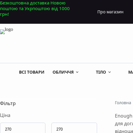
Перейти
Безкоштовна доставка Новою
до
поштою та Укрпоштою від 1000
Про магазин
вмісту
грн!
ВСІ ТОВАРИ
ОБЛИЧЧЯ
ТІЛО
М
Головна
Фільтр
Ціна
Enough 
для дог
відноше