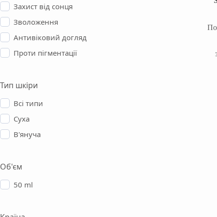
Захист від сонця
Зволоження
По
Антивіковий догляд
Проти пігментації
Тип шкіри
Всі типи
Суха
В'януча
Об'єм
50 ml