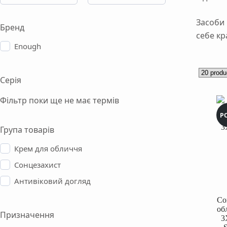
Засоби 
Бренд
себе кр
Enough
Серія
Фільтр поки ще не має термів
Р
Група товарів
Крем для обличчя
Сонцезахист
Антивіковий догляд
Со
об
Призначення
3