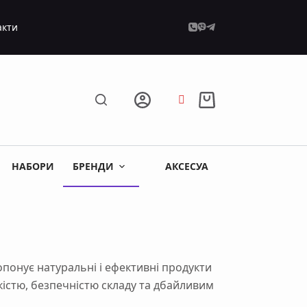
акти
Кошик
НАБОРИ
БРЕНДИ
АКСЕСУАРИ
🔥ЗНИЖКИ🔥
опонує натуральні і ефективні продукти
кістю, безпечністю складу та дбайливим