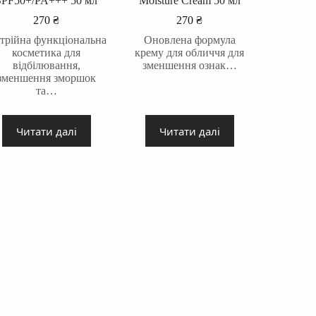
SPF50+/PA+++ 50 мл
Moisture Cream 50 мл
270
₴
270
₴
трійна функціональна
Оновлена формула
косметика для
крему для обличчя для
відбілювання,
зменшення ознак…
зменшення зморшок
та…
Читати далі
Читати далі