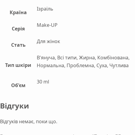
Ізраїль
Країна
Make-UP
Серія
Для жінок
Стать
В'януча, Всі типи, Жирна, Комбінована,
Тип шкіри
Нормальна, Проблемна, Суха, Чутлива
30 ml
Об'єм
Відгуки
Відгуків немає, поки що.