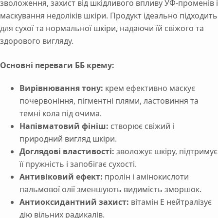
зволоження, захист від шкідливого впливу УФ-променів і
маскування недоліків шкіри. Продукт ідеально підходить
для сухої та нормальної шкіри, надаючи їй свіжого та
здорового вигляду.
Основні переваги ББ крему:
Вирівнювання тону:
крем ефективно маскує
почервоніння, пігментні плями, ластовиння та
темні кола під очима.
Напівматовий фініш:
створює свіжий і
природний вигляд шкіри.
Доглядові властивості:
зволожує шкіру, підтримує
її пружність і запобігає сухості.
Антивіковий ефект:
пролін і амінокислоти
пальмової олії зменшують видимість зморшок.
Антиоксидантний захист:
вітамін Е нейтралізує
дію вільних радикалів.