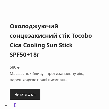
Охолоджуючий
сонцезахисний стік Tocobo
Cica Cooling Sun Stick
SPF50+18г
580
₴
Має заспокійливу і протизапальну дію,
перешкоджає появі висипань…
Читати далі