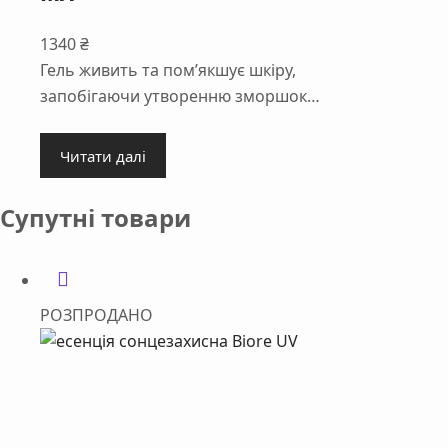
1340
₴
Гель живить та пом’якшує шкіру,
запобігаючи утворенню зморшок…
Читати далі
Супутні товари
РОЗПРОДАНО