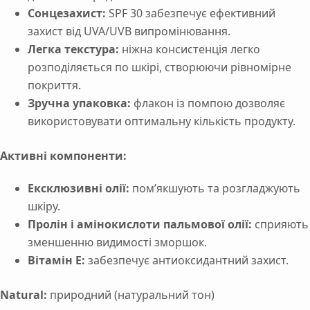
Сонцезахист:
SPF 30 забезпечує ефективний
захист від UVA/UVB випромінювання.
Легка текстура:
ніжна консистенція легко
розподіляється по шкірі, створюючи рівномірне
покриття.
Зручна упаковка:
флакон із помпою дозволяє
використовувати оптимальну кількість продукту.
Активні компоненти:
Ексклюзивні олії:
пом’якшують та розгладжують
шкіру.
Пролін і амінокислоти пальмової олії:
сприяють
зменшенню видимості зморшок.
Вітамін Е:
забезпечує антиоксидантний захист.
Natural:
природний (натуральний тон)