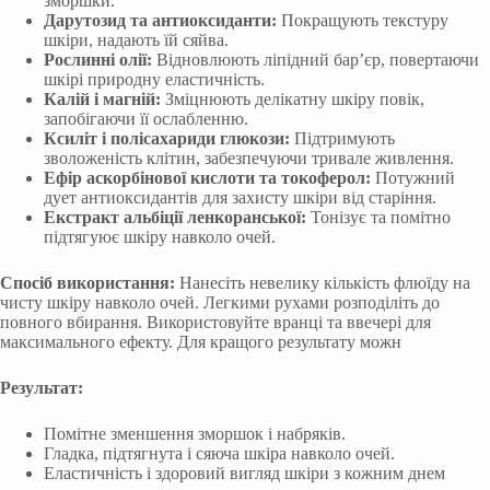
зморшки.
Дарутозид та антиоксиданти:
Покращують текстуру
шкіри, надають їй сяйва.
Рослинні олії:
Відновлюють ліпідний бар’єр, повертаючи
шкірі природну еластичність.
Калій і магній:
Зміцнюють делікатну шкіру повік,
запобігаючи її ослабленню.
Ксиліт і полісахариди глюкози:
Підтримують
зволоженість клітин, забезпечуючи тривале живлення.
Ефір аскорбінової кислоти та токоферол:
Потужний
дует антиоксидантів для захисту шкіри від старіння.
Екстракт альбіції ленкоранської:
Тонізує та помітно
підтягуює шкіру навколо очей.
Спосіб використання:
Нанесіть невелику кількість флюїду на
чисту шкіру навколо очей. Легкими рухами розподіліть до
повного вбирання. Використовуйте вранці та ввечері для
максимального ефекту. Для кращого результату можн
Результат:
Помітне зменшення зморшок і набряків.
Гладка, підтягнута і сяюча шкіра навколо очей.
Еластичність і здоровий вигляд шкіри з кожним днем