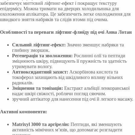
забезпечує миттєвий ліфтинг-ефект і покращує текстуру
епідермісу. Можна тримати на дверцях холодильника для
охоложення аплікатора. Це забезпечить легке охолодження для
швидкого зняття набряків та слідів втоми під очима.
Особливості та переваги ліфтинг-флюїду під очі Анна Лотан
Сильний ліфтинг-ефект:
Значно зменшує набряки та
глибину зморшок.
Регенерація та зволоження:
Рослинні олії та пептиди
зміцнюють шкіру, підвищують її пружність та здатність
утримувати вологу.
Антиоксидантний захист:
Аскорбінова кислота та
токоферол захищають від шкідливого впливу вільних
радикалів.
Зміцнення та тонізація:
Екстракт альбіції ленкоранської
надає шкірі свіжості, роблячи погляд сяючим.
зручний аптікатор для нанесення під очі й легкого масажу.
Активні компоненти:
Matrixyl 3000 та аргірелін:
Пептиди, які зменшують
активність мімічних м’язів, що допомагає розгладити