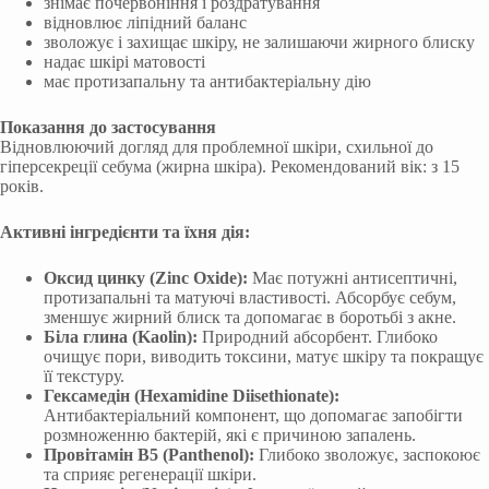
знімає почервоніння і роздратування
відновлює ліпідний баланс
зволожує і захищає шкіру, не залишаючи жирного блиску
надає шкірі матовості
має протизапальну та антибактеріальну дію
Показання до застосування
Відновлюючий догляд для проблемної шкіри, схильної до
гіперсекреції себума (жирна шкіра). Рекомендований вік: з 15
років.
Активні інгредієнти та їхня дія:
Оксид цинку (Zinc Oxide):
Має потужні антисептичні,
протизапальні та матуючі властивості. Абсорбує себум,
зменшує жирний блиск та допомагає в боротьбі з акне.
Біла глина (Kaolin):
Природний абсорбент. Глибоко
очищує пори, виводить токсини, матує шкіру та покращує
її текстуру.
Гексамедін (Hexamidine Diisethionate):
Антибактеріальний компонент, що допомагає запобігти
розмноженню бактерій, які є причиною запалень.
Провітамін В5 (Panthenol):
Глибоко зволожує, заспокоює
та сприяє регенерації шкіри.