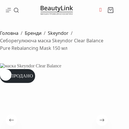
Перейти
до
Кошик
вмісту
Головна
/
Бренди
/
Skeyndor
/
Cеборегулююча маска Skeyndor Clear Balance
Pure Rebalancing Mask 150 мл
РОЗПРОДАНО