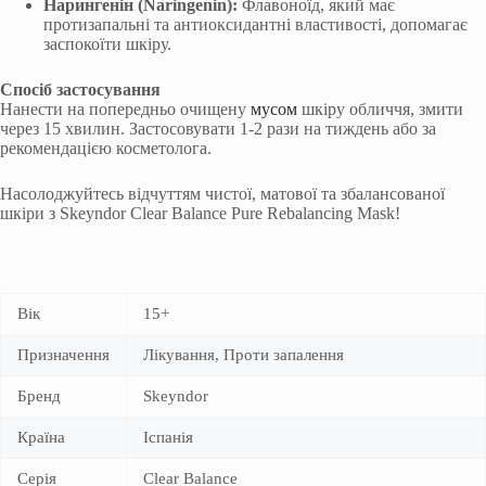
Нарингенін (Naringenin):
Флавоноїд, який має
протизапальні та антиоксидантні властивості, допомагає
заспокоїти шкіру.
Спосіб застосування
Нанести на попередньо очищену
мусом
шкіру обличчя, змити
через 15 хвилин. Застосовувати 1-2 рази на тиждень або за
рекомендацією косметолога.
Насолоджуйтесь відчуттям чистої, матової та збалансованої
шкіри з Skeyndor Clear Balance Pure Rebalancing Mask!
Вік
15+
Призначення
Лікування, Проти запалення
Бренд
Skeyndor
Країна
Іспанія
Серія
Clear Balance