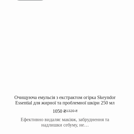
Очищуюча емульсія з екстрактом огірка Skeyndor
Essential для жирної та проблемної шкіри 250 мл
1050
₴
1320
₴
Оригінальна
Поточна
ціна:
ціна:
Ефективно видаляє макіяж, забруднення та
1320 ₴.
1050 ₴.
надлишки себуму, не…