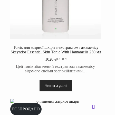
Тонік для жирної шкіри з екстрактом гамамелісу
Skeyndor Essential Skin Tonic With Hamamelis 250 мл
1020
₴
1310
₴
Оригінальна
Поточна
ціна:
ціна:
Цей тонік збагачений екстрактом гамамелісу,
1310 ₴.
1020 ₴.
відомого своїми заспокійливими…
Читати далі
РОЗПРОДАНО