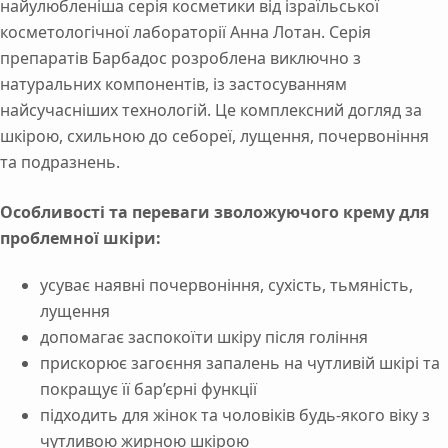
найулюбленіша серія косметики від ізраїльської
косметологічної лабораторії Анна Лотан. Серія
препаратів Барбадос розроблена виключно з
натуральних компонентів, із застосуванням
найсучасніших технологій. Це комплексний догляд за
шкірою, схильною до себореї, лущення, почервоніння
та подразнень.
Особливості та переваги зволожуючого крему для
проблемної шкіри
:
усуває наявні почервоніння, сухість, тьмяність,
лущення
допомагає заспокоїти шкіру після гоління
прискорює загоєння запалень на чутливій шкірі та
покращує її бар’єрні функції
підходить для жінок та чоловіків будь-якого віку з
чутливою жирною шкірою