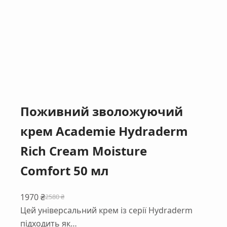
Поживний зволожуючий
крем Academie Hydraderm
Rich Cream Moisture
Comfort 50 мл
1970
₴
2580
₴
Оригінальна
Поточна
Цей універсальний крем із серії Hydraderm
ціна:
ціна:
підходить як…