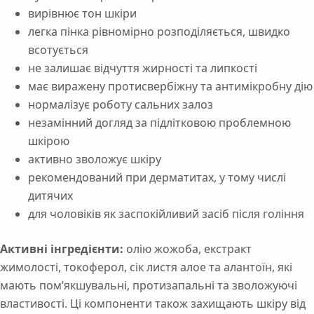
вирівнює тон шкіри
легка пінка рівномірно розподіляється, швидко
всотується
не залишає відчуття жирності та липкості
має виражену протисвербіжну та антимікробну дію
нормалізує роботу сальних залоз
незамінний догляд за підлітковою проблемною
шкірою
активно зволожує шкіру
рекомендований при дерматитах, у тому числі
дитячих
для чоловіків як заспокійливий засіб після гоління
Активні інгредієнти:
олію жожоба, екстракт
жимолості, токоферол, сік листя алое та алантоїн, які
мають пом’якшувальні, протизапальні та зволожуючі
властивості. Ці компоненти також захищають шкіру від