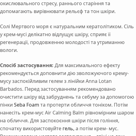
окислювального стресу, раннього старіння та
допомагають вирівнювати рельєф та тон шкіри.
Солі Мертвого моря є натуральним кератолітиком. Сіль
у крем-мусі делікатно відлущує шкіру, сприяє її
регенерації, продовженню молодості та утриманню
вологи.
Спосіб застосування:
Для максимального ефекту
рекомендується доповнити дію зволожуючого крему-
мусу заспокійливим гелем з лінійки Anna Lotan
Barbados. Перед застосуванням рекомендовано
очистити шкіру від забруднень та себуму за допомогою
пінки
Seba Foam
та протерти обличчя тоніком. Потім
нанесіть крем-мус Air Calming Balm рівномірним шаром
на обличчя. Для заспокоєння шкіри після гоління,
спочатку використовуйте
гель,
а потім крем- мус.