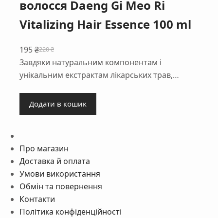
волосся Daeng Gi Meo Ri
Vitalizing Hair Essence 100 ml
195
₴
220
₴
Оригінальна
Поточна
Завдяки натуральним компонентам і
ціна:
ціна:
унікальним екстрактам лікарських трав,…
220 ₴.
195 ₴.
Додати в кошик
Про магазин
Доставка й оплата
Умови використання
Обмін та повернення
Контакти
Політика конфіденційності