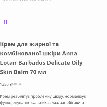
Крем для жирної та
комбінованої шкіри Anna
Lotan Barbados Delicate Oily
Skin Balm 70 мл
1350
₴
1480
₴
Оригінальна
Поточна
ціна:
ціна:
Крем реабілітує проблемну шкіру, нормалізує
1480 ₴.
1350 ₴.
функціонування сальних залоз, запобігаючи