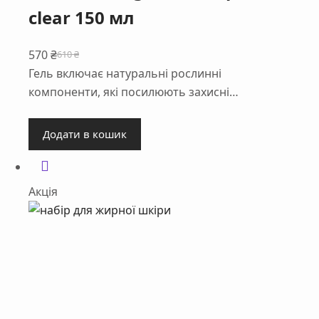
clear 150 мл
570
₴
610
₴
Оригінальна
Поточна
Гель включає натуральні рослинні
ціна:
ціна:
компоненти, які посилюють захисні…
610 ₴.
570 ₴.
Додати в кошик
Акція