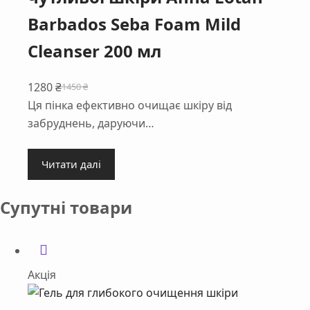
Barbados Seba Foam Mild
Cleanser 200 мл
1280
₴
1450
₴
Оригінальна
Поточна
Ця пінка ефективно очищає шкіру від
ціна:
ціна:
забруднень, даруючи…
1450 ₴.
1280 ₴.
Читати далі
Супутні товари
Акція