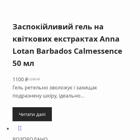
Заспокійливий гель на
квіткових екстрактах Anna
Lotan Barbados Calmessence
50 мл
1100
₴
1290
₴
Оригінальна
Поточна
Гель ретельно зволожує і захищає
ціна:
ціна:
подразнену шкіру, ідеально…
1290 ₴.
1100 ₴.
Читати далі
РОЗПРОДАНО