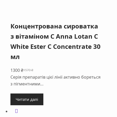
Концентрована сироватка
з вітаміном С Anna Lotan C
White Ester C Concentrate 30
мл
1300
₴
1570
₴
Оригінальна
Поточна
Серія препаратів цієї лінії активно бореться
ціна:
ціна:
з пігментними…
1570 ₴.
1300 ₴.
Читати далі