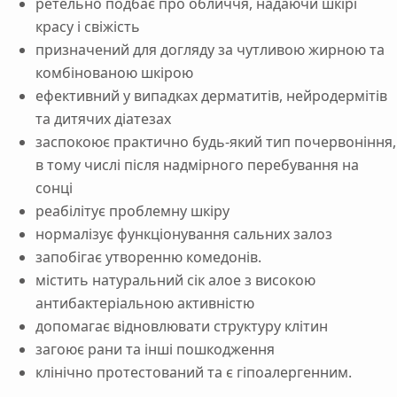
ретельно подбає про обличчя, надаючи шкірі
красу і свіжість
призначений для догляду за чутливою жирною та
комбінованою шкірою
ефективний у випадках дерматитів, нейродермітів
та дитячих діатезах
заспокоює практично будь-який тип почервоніння,
в тому числі після надмірного перебування на
сонці
реабілітує проблемну шкіру
нормалізує функціонування сальних залоз
запобігає утворенню комедонів.
містить натуральний сік алое з високою
антибактеріальною активністю
допомагає відновлювати структуру клітин
загоює рани та інші пошкодження
клінічно протестований та є гіпоалергенним.