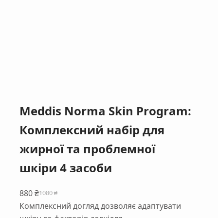
Meddis Norma Skin Program:
Комплексний набір для
жирної та проблемної
шкіри 4 засоби
880
₴
1080
₴
Оригінальна
Поточна
Комплексний догляд дозволяє адаптувати
ціна:
ціна: