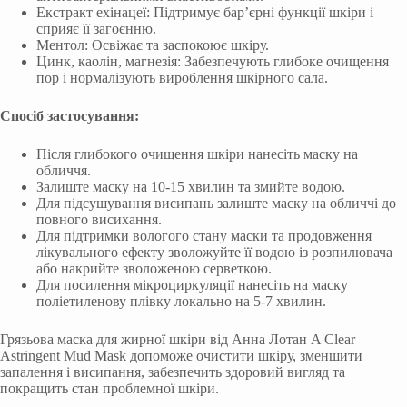
Екстракт ехінацеї: Підтримує бар’єрні функції шкіри і
сприяє її загоєнню.
Ментол: Освіжає та заспокоює шкіру.
Цинк, каолін, магнезія: Забезпечують глибоке очищення
пор і нормалізують вироблення шкірного сала.
Спосіб застосування:
Після глибокого очищення шкіри нанесіть маску на
обличчя.
Залиште маску на 10-15 хвилин та змийте водою.
Для підсушування висипань залиште маску на обличчі до
повного висихання.
Для підтримки вологого стану маски та продовження
лікувального ефекту зволожуйте її водою із розпилювача
або накрийте зволоженою серветкою.
Для посилення мікроциркуляції нанесіть на маску
поліетиленову плівку локально на 5-7 хвилин.
Грязьова маска для жирної шкіри від Анна Лотан A Clear
Astringent Mud Mask допоможе очистити шкіру, зменшити
запалення і висипання, забезпечить здоровий вигляд та
покращить стан проблемної шкіри.