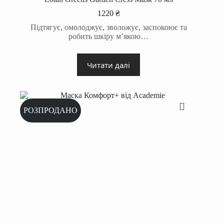
1220
₴
Підтягує, омолоджує, зволожує, заспокоює та
робить шкіру м’якою…
Читати далі
РОЗПРОДАНО