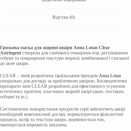
Відгуки (0)
Грязьова маска для жирної шкіри Anna Lotan Clear
Astringent
створена для глибокого очищення пор, регулювання
себуму та покращення текстури жирної, комбінованої і схильної
до акне шкіри.
CLEAR – лінія розроблена ізраїльським брендом
Anna Lotan
спеціально для догляду за проблемною шкірою. Космецевтичні
препарати лінії CLEAR розроблені для ефективного усунення
естетичних проблем, властивих жирній шкірі (акне, постакне,
себореї та ін.).
Систематичне використання продуктів серії забезпечить шкірі
необхідний комплексний догляд: нормалізуються фізіологічні
процеси, колір та текстура шкіри, вирівнюється тон,
зменшується виразність запалень.