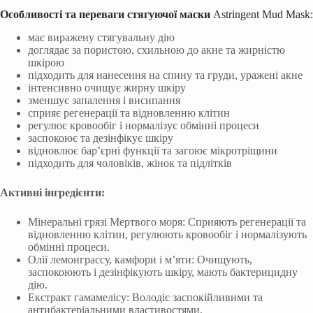
Особливості та переваги стягуючої маски
Astrіngent Mud Mask:
має виражену стягувальну дію
доглядає за пористою, схильною до акне та жирністю
шкірою
підходить для нанесення на спину та груди, уражені акне
інтенсивно очищує жирну шкіру
зменшує запалення і висипання
сприяє регенерації та відновленню клітин
регулює кровообіг і нормалізує обмінні процеси
заспокоює та дезінфікує шкіру
відновлює бар’єрні функції та загоює мікротріщини
підходить для чоловіків, жінок та підлітків
Активні інгредієнти:
Мінеральні грязі Мертвого моря: Сприяють регенерації та
відновленню клітин, регулюють кровообіг і нормалізують
обмінні процеси.
Олії лемонграссу, камфори і м’яти: Очищують,
заспокоюють і дезінфікують шкіру, мають бактерицидну
дію.
Екстракт гамамелісу: Володіє заспокійливими та
антибактеріальними властивостями.