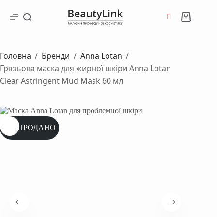
Перейти
до
Кошик
вмісту
Головна
/
Бренди
/
Anna Lotan
/
Грязьова маска для жирної шкіри Anna Lotan
Clear Astrіngent Mud Mask 60 мл
РОЗПРОДАНО