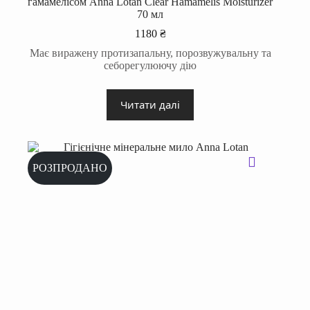
гамамелісом Anna Lotan Clear Hamamelis Moisturizer
70 мл
1180
₴
Має виражену протизапальну, порозвужувальну та
себорегулюючу дію
Читати далі
РОЗПРОДАНО