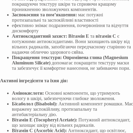
покращуючи текстуру шкіри та сприяючи кращому
проникненню зволожуючих компонентів.
Заспокоєння та пом’якшення:
має потужні
протизапальні та заспокійливі властивості
ефективно знімає подразнення, почервоніння та відчуття
дискомфорту
Антиоксидантний захист:
Вітамін E
та
вітамін C
є
потужними антиоксидантами. Вони захищають шкіру від
вільних радикалів, запобігаючи передчасному старінню та
надаючи обличчю здорового сяйва.
Покращення текстури:
Опромінена глина (Magnesium
Aluminum Silicate)
допомагає покращити текстуру маски
та забезпечує її комфортне нанесення, не забиваючи пори.
Активні інгредієнти та їхня дія:
Амінокислоти:
Основні компоненти, що утримують
вологу в шкірі, забезпечуючи глибоке зволоження.
Бісаболол (Bisabolol):
Активний компонент ромашки. Має
виражену заспокійливу, протизапальну та
антибактеріальну дію.
Вітамін E (Tocopheryl Acetate):
Потужний антиоксидант,
що захищає шкіру від вільних радикалів.
Вітамін C (Ascorbic Acid):
Антиоксидант, що освітлює,