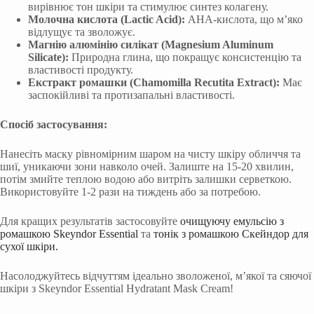
вирівнює тон шкіри та стимулює синтез колагену.
Молочна кислота (Lactic Acid):
AHA-кислота, що м’яко
відлущує та зволожує.
Магнію алюмінію силікат (Magnesium Aluminum
Silicate):
Природна глина, що покращує консистенцію та
властивості продукту.
Екстракт ромашки (Chamomilla Recutita Extract):
Має
заспокійливі та протизапальні властивості.
Спосіб застосування:
Нанесіть маску рівномірним шаром на чисту шкіру обличчя та
шиї, уникаючи зони навколо очей. Залиште на 15-20 хвилин,
потім змийте теплою водою або витріть залишки серветкою.
Використовуйте 1-2 рази на тиждень або за потребою.
Для кращих результатів застосовуйте
очищуючу емульсію з
ромашкою Skeyndor Essential
та
тонік з ромашкою Скейндор для
сухої шкіри.
Насолоджуйтесь відчуттям ідеально зволоженої, м’якої та сяючої
шкіри з Skeyndor Essential Hydratant Mask Cream!