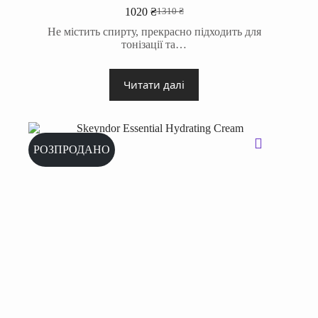
1020
₴
1310
₴
Оригінальна
Поточна
ціна:
ціна:
Не містить спирту, прекрасно підходить для
1310 ₴.
1020 ₴.
тонізації та…
Читати далі
РОЗПРОДАНО