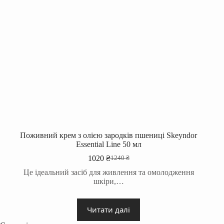
Поживний крем з олією зародків пшениці Skeyndor
Essential Line 50 мл
1020
₴
1240
₴
Оригінальна
Поточна
ціна:
ціна:
Це ідеальний засіб для живлення та омолодження
1240 ₴.
1020 ₴.
шкіри,…
Читати далі