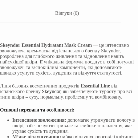
Відгуки (0)
Skeyndor Essential Hydratant Mask Cream
— це інтенсивно
зволожуюча крем-маска від іспанського бренду Skeyndor,
розроблена для глибокого живлення та відновлення навіть
найсухішої шкіри. Її унікальна формула поєднує в собі потужні
зволожуючі та заспокійливі компоненти, які допомагають
швидко усунути сухість, лущення та відчуття стягнутості.
Лінія базових косметичних продуктів
Essential Line
від
іспанського бренду
Skeyndor
, які забезпечують турботу про всі
типи шкіри – суху, нормальну, проблемну та комбіновану.
Основні переваги та особливості:
Інтенсивне зволоження:
допомагає утримувати вологу в
шкірі, забезпечуючи тривале та глибоке зволоження, яке
усуває сухість та лущення.
М’яке відлущування:
м’яко відлущує ороговілі клітини,