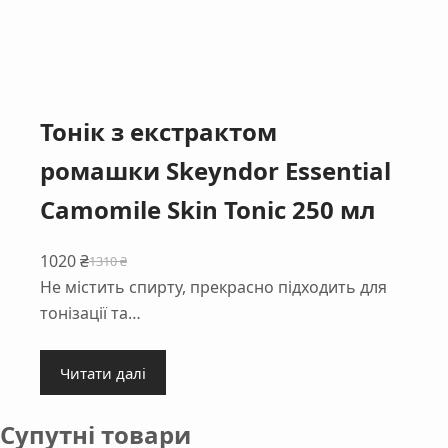
Тонік з екстрактом
ромашки Skeyndor Essential
Camomile Skin Tonic 250 мл
1020
₴
1310
₴
Оригінальна
Поточна
Не містить спирту, прекрасно підходить для
ціна:
ціна:
тонізації та…
1310 ₴.
1020 ₴.
Читати далі
Супутні товари