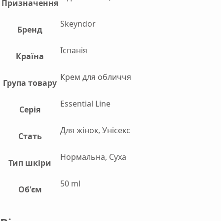
Призначення
Skeyndor
Бренд
Іспанія
Країна
Крем для обличчя
Група товару
Essential Line
Серія
Для жінок, Унісекс
Стать
Нормальна, Суха
Тип шкіри
50 ml
Об'єм