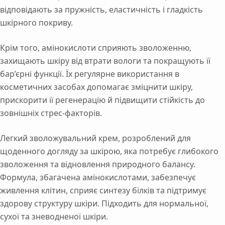
відповідають
за
пружність,
еластичність
і
гладкість
шкірного
покриву.
Крім
того,
амінокислоти
сприяють
зволоженню,
захищають
шкіру
від
втрати
вологи
та
покращують
її
бар’єрні
функції.
Їх
регулярне
використання
в
косметичних
засобах
допомагає
зміцнити
шкіру,
прискорити
її
регенерацію
й
підвищити
стійкість
до
зовнішніх
стрес-
факторів.
Легкий
зволожувальний
крем,
розроблений
для
щоденного
догляду
за
шкірою,
яка
потребує
глибокого
зволоження
та
відновлення
природного
балансу.
Формула,
збагачена
амінокислотами,
забезпечує
живлення
клітин,
сприяє
синтезу
білків
та
підтримує
здорову
структуру
шкіри.
Підходить
для
нормальної,
сухої
та
зневодненої
шкіри.