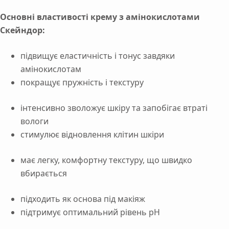
Основні
властивості крему з амінокислотами
Скейндор:
підвищує
еластичність
і
тонус
завдяки
амінокислотам
покращує
пружність
і
текстуру
інтенсивно
зволожує
шкіру
та
запобігає
втраті
вологи
стимулює
відновлення
клітин
шкіри
має
легку,
комфортну
текстуру, що швидко
вбирається
підходить як основа під макіяж
підтримує оптимальний рівень pH