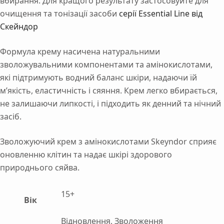
вбирання. Для кращого результату застосовуйте для
очищення та тонізації засоби
серії Essential Line від
Скейндор
Формула
крему
насичена
натуральними
зволожувальними
компонентами
та
амінокислотами,
які
підтримують
водний
баланс
шкіри,
надаючи
їй
м’якість,
еластичність
і
сяяння.
Крем
легко
вбирається,
не
залишаючи
липкості,
і
підходить
як
денний
та
нічний
засіб.
Зволожуючий крем з амінокислотами Skeyndor сприяє
оновленню клітин та надає шкірі здорового
природнього сяйва.
15+
Вік
Відновлення, Зволоження