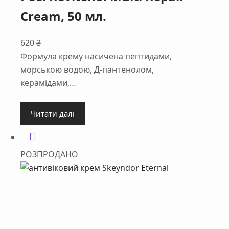
Cream, 50 мл.
620
₴
Формула крему насичена пептидами,
морською водою, Д-пантенолом,
керамідами,…
Читати далі
РОЗПРОДАНО