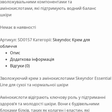
зволожувальними
компонентами
та
амінокислотами,
які
підтримують
водний
баланс
шкіри
Немає в наявності
Артикул:
SD0157
Категорії:
Skeyndor
,
Крем для
обличчя
Опис
Додаткова інформація
Відгуки (0)
Зволожуючий крем з амінокислотами Skeyndor Essential
Line для сухої та нормальної шкіри
Амінокислоти
відіграють
ключову
роль
у
підтриманні
здоров’я
та
молодості
шкіри.
Вони
є
будівельними
блоками
білків,
таких
як
колаген
і
еластин,
які