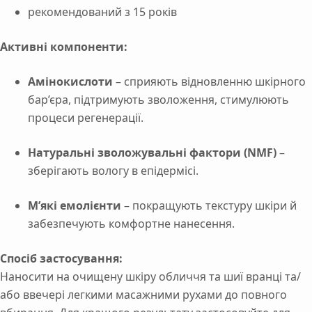
рекомендований з 15 років
Активні
компоненти:
Амінокислоти
–
сприяють
відновленню
шкірного
бар’єра,
підтримують
зволоження,
стимулюють
процеси
регенерації.
Натуральні
зволожувальні
фактори (
NMF)
–
зберігають
вологу
в
епідермісі.
М’які
емолієнти
–
покращують
текстуру
шкіри
й
забезпечують
комфортне
нанесення.
Спосіб
застосування:
Наносити
на
очищену
шкіру
обличчя
та
шиї
вранці
та/
або
ввечері
легкими
масажними
рухами
до
повного