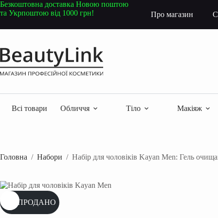
Перейти
Безкоштовна доставка Новою поштою
до
та Укрпоштою від 1000 грн!
Про магазин
С
вмісту
Всі товари
Обличчя
Тіло
Макіяж
Головна
/
Набори
/
Набір для чоловіків Kayan Men: Гель очищ
РОЗПРОДАНО