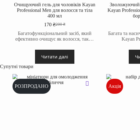
Очищуючий гель для чоловіків Kayan
Зволожуючий 
Professional Men для волосся та тіла
Kayan Professi
400 мл
бо
170
₴
200
₴
Оригінальна
Поточна
ціна:
ціна:
Багатофункціональний засіб, який
Багата та наси
200 ₴.
170 ₴.
ефективно очищує як волосся, так…
Kayan P
Читати далі
Чи
Супутні товари
РОЗПРОДАНО
Акція