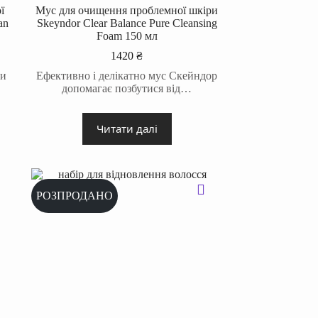
ї
Мус для очищення проблемної шкіри
an
Skeyndor Clear Balance Pure Cleansing
Foam 150 мл
1420
₴
ти
Ефективно і делікатно мус Скейндор
допомагає позбутися від…
Читати далі
РОЗПРОДАНО