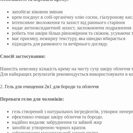
запобігає віковим змінам
крем поєднує в собі органічну олію сосни, гіалуронову кисл
інтенсивне зволоження та захист від раннього старіння
надає антиоксидантний захист, заспокоюючи подразнення
робить тон шкіри більш рівномірним та свіжим, усуваючи 
має приємну, нежирну текстуру, яка швидко вбирається
підходить для ранкового та вечірнього догляду.
Спосіб застосування:
Нанесіть невелику кількість крему на чисту суху шкіру обличчя 
Для найкращих результатів рекомендується використовувати в ко
2.
Гель для очищення 2в1 для бороди та обличчя
Переваги гелю для чоловіків:
гель створений з натуральних інгредієнтів, утворює непе
ефективно очищає шкіру обличчя та бороди.
надійно видаляє забруднення та зайвий жир
запобігає утворенню чорних крапок
забезпечуючи максимальний захист шкіри