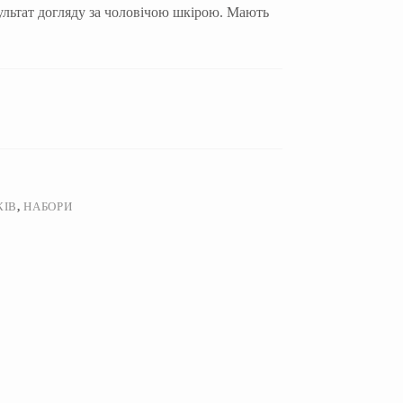
ультат догляду за чоловічою шкірою. Мають
КІВ
,
НАБОРИ