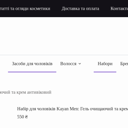
татті та огляди косметики
Доставка та оплата
Контакт
Засоби для чоловіків
Волосся
Набори
Бре
аючий та крем антивіковий
Набір для чоловіків Kayan Men: Гель очищаючий та кре
550
₴