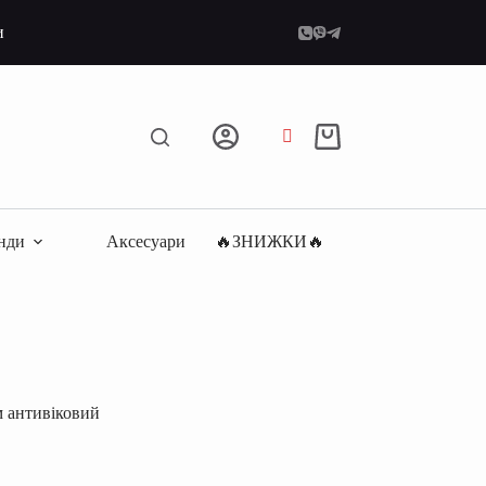
и
Кошик
нди
Аксесуари
🔥ЗНИЖКИ🔥
м антивіковий