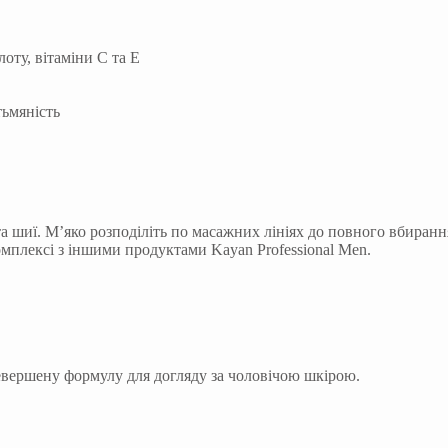
оту, вітаміни C та E
тьмяність
та шиї. М’яко розподіліть по масажних лініях до повного вбиран
мплексі з іншими продуктами Kayan Professional Men.
ревершену формулу для догляду за чоловічою шкірою.