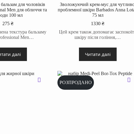
бальзам для чоловіків
Зволожуючий крем-мус для чутливо
onal Men для обличчя та
проблемної шкіри Barbados Anna Lot
роди 100 мл
75 мл
275
₴
1330
₴
чена текстура бальзаму
Цей крем також допомагає заспокої
rofessional Men…
шкіру після гоління,…
тати далі
Читати далі
РОЗПРОДАНО