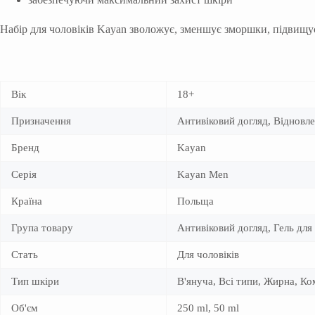
Набір для чоловіків Kayan зволожує, зменшує зморшки, підвищує
Вік
18+
Призначення
Антивіковий догляд, Відновл
Бренд
Kayan
Серія
Kayan Men
Країна
Польща
Група товару
Антивіковий догляд, Гель дл
Стать
Для чоловіків
Тип шкіри
В'януча, Всі типи, Жирна, К
Об'єм
250 ml, 50 ml