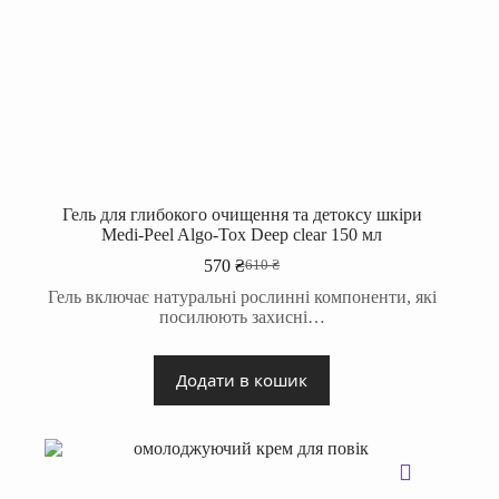
Гель для глибокого очищення та детоксу шкіри
Medi-Peel Algo-Tox Deep clear 150 мл
570
₴
610
₴
Оригінальна
Поточна
ціна:
ціна:
Гель включає натуральні рослинні компоненти, які
610 ₴.
570 ₴.
посилюють захисні…
Додати в кошик