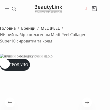
Перейти
до
Кошик
вмісту
Головна
/
Бренди
/
MEDIPEEL
/
Нічний набір з колагеном Medi-Peel Collagen
Super10 сироватка та крем
РОЗПРОДАНО