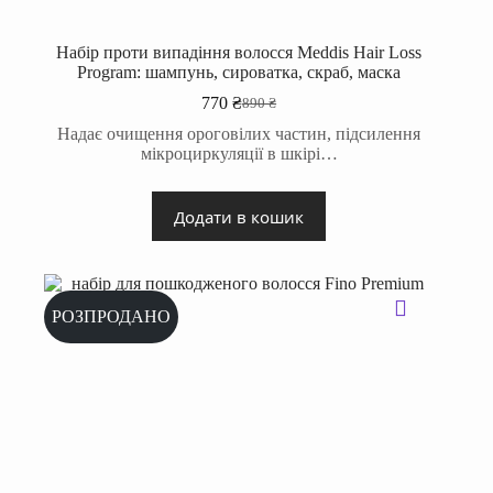
Набір проти випадіння волосся Meddis Hair Loss
Program: шампунь, сироватка, скраб, маска
770
₴
890
₴
Оригінальна
Поточна
ціна:
ціна:
Надає очищення ороговілих частин, підсилення
890 ₴.
770 ₴.
мікроциркуляції в шкірі…
Додати в кошик
РОЗПРОДАНО