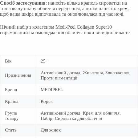
Спосіб застосування
: нанесіть кілька крапель сироватки на
тонізовану шкіру обличчя перед сном, а потім нанесіть
крем
,
щоб ваша шкіра відпочивала та оновлювалася під час ночі.
Нічний набір з колагеном Medi-Peel Collagen Super10
спрямований на омолодження обличчя поки ви відпочиваєте
Вік
25+
Антивіковий догляд, Живлення, Зволоження,
Призначення
Проти пігментації
Бренд
MEDIPEEL
Країна
Корея
Група
Антивіковий догляд, Крем для обличчя,
товару
Набір, Сироватка для обличчя
Стать
Для жінок