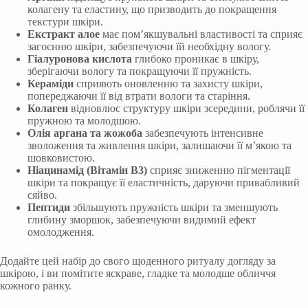
колагену та еластину, що призводить до покращення
текстури шкіри.
Екстракт алое
має пом’якшувальні властивості та сприяє
загоєнню шкіри, забезпечуючи їй необхідну вологу.
Гіалуронова кислота
глибоко проникає в шкіру,
зберігаючи вологу та покращуючи її пружність.
Кераміди
сприяють оновленню та захисту шкіри,
попереджаючи її від втрати вологи та старіння.
Колаген
відновлює структуру шкіри зсередини, роблячи її
пружною та молодшою.
Олія аргана та жожоба
забезпечують інтенсивне
зволоження та живлення шкіри, залишаючи її м’якою та
шовковистою.
Ніацинамід (Вітамін B3)
сприяє зниженню пігментації
шкіри та покращує її еластичність, даруючи привабливий
сяйво.
Пептиди
збільшують пружність шкіри та зменшують
глибину зморшок, забезпечуючи видимий ефект
омолодження.
Додайте цей набір до свого щоденного ритуалу догляду за
шкірою, і ви помітите яскраве, гладке та молодше обличчя
кожного ранку.