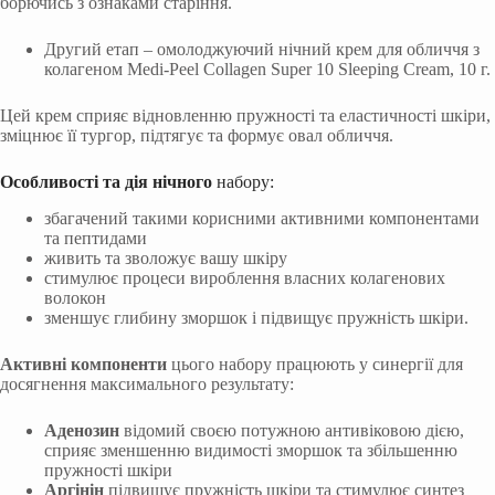
борючись з ознаками старіння.
Другий етап – омолоджуючий нічний крем для обличчя з
колагеном Medi-Peel Collagen Super 10 Sleeping Cream, 10 г.
Цей крем сприяє відновленню пружності та еластичності шкіри,
зміцнює її тургор, підтягує та формує овал обличчя.
Особливості та дія нічного
набору:
збагачений такими корисними активними компонентами
та пептидами
живить та зволожує вашу шкіру
стимулює процеси вироблення власних колагенових
волокон
зменшує глибину зморшок і підвищує пружність шкіри.
Активні компоненти
цього набору працюють у синергії для
досягнення максимального результату:
Аденозин
відомий своєю потужною антивіковою дією,
сприяє зменшенню видимості зморшок та збільшенню
пружності шкіри
Аргінін
підвищує пружність шкіри та стимулює синтез