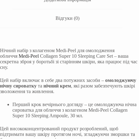
Відгуки (0)
Нічний набір з колагеном Medi-Peel для омолодження
обличчя
Medi-Peel
Collagen Super 10 Sleeping Care Set – ваша
секретна зброя у боротьбі зі старінням шкіри, яка працює під час
сну.
Цей набір включає в себе два потужних засоби –
омолоджуючу
нічну сироватку
та
нічний
крем
, які разом забезпечують шкірі
зволоження та живлення.
Перший крок вечірнього догляду – це омолоджуюча нічна
сироватка для обличчя з колагеном Medi-Peel Collagen
Super 10 Sleeping Ampoule, 30 мл.
Цей висококонцентрований продукт розроблений, щоб
підтримати вашу шкіру протягом ночі, згладжуючи зморшки та