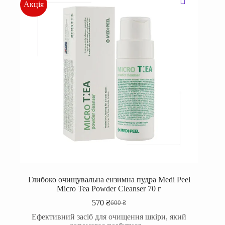
Акція
Глибоко очищувальна ензимна пудра Medi Peel
Micro Tea Powder Cleanser 70 г
570
₴
600
₴
Оригінальна
Поточна
ціна:
ціна:
Ефективний засіб для очищення шкіри, який
600 ₴.
570 ₴.