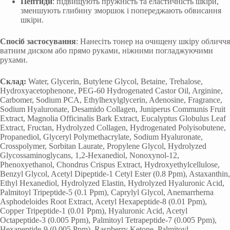
Пептиди
: підвищують пружність та еластичність шкіри,
зменшують глибину зморшок і попереджають обвисання
шкіри.
Спосіб застосування
: Нанесіть тонер на очищену шкіру обличчя
ватним диском або прямо руками, ніжними погладжуючими
рухами.
Склад:
Water, Glycerin, Butylene Glycol, Betaine, Trehalose,
Hydroxyacetophenone, PEG-60 Hydrogenated Castor Oil, Arginine,
Carbomer, Sodium PCA, Ethylhexylglycerin, Adenosine, Fragrance,
Sodium Hyaluronate, Desamido Collagen, Juniperus Communis Fruit
Extract, Magnolia Officinalis Bark Extract, Eucalyptus Globulus Leaf
Extract, Fructan, Hydrolyzed Collagen, Hydrogenated Polyisobutene,
Propanediol, Glyceryl Polymethacrylate, Sodium Hyaluronate,
Crosspolymer, Sorbitan Laurate, Propylene Glycol, Hydrolyzed
Glycossaminoglycans, 1,2-Hexanediol, Nonoxynol-12,
Phenoxyethanol, Chondrus Crispus Extract, Hydroxyethylcellulose,
Benzyl Glycol, Acetyl Dipeptide-1 Cetyl Ester (0.8 Ppm), Astaxanthin,
Ethyl Hexanediol, Hydrolyzed Elastin, Hydrolyzed Hyaluronic Acid,
Palmitoyl Tripeptide-5 (0.1 Ppm), Caprylyl Glycol, Anemarrherna
Asphodeloides Root Extract, Acetyl Hexapeptide-8 (0.01 Ppm),
Copper Tripeptide-1 (0.01 Ppm), Hyaluronic Acid, Acetyl
Octapeptide-3 (0.005 Ppm), Palmitoyl Tetrapeptide-7 (0.005 Ppm),
Hexapeptide-9 (0.005 Ppm), Raspberry Ketone, Palmitoyl