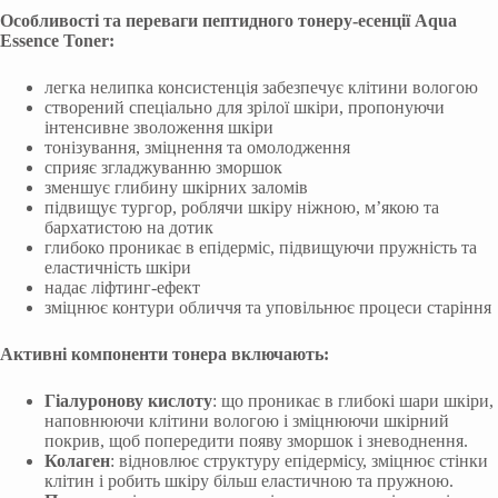
Особливості та переваги пептидного тонеру-есенції
Aqua
Essence Toner
:
легка нелипка консистенція забезпечує клітини вологою
створений спеціально для зрілої шкіри, пропонуючи
інтенсивне зволоження шкіри
тонізування, зміцнення та омолодження
сприяє згладжуванню зморшок
зменшує глибину шкірних заломів
підвищує тургор, роблячи шкіру ніжною, м’якою та
бархатистою на дотик
глибоко проникає в епідерміс, підвищуючи пружність та
еластичність шкіри
надає ліфтинг-ефект
зміцнює контури обличчя та уповільнює процеси старіння
Активні компоненти тонера включають:
Гіалуронову кислоту
: що проникає в глибокі шари шкіри,
наповнюючи клітини вологою і зміцнюючи шкірний
покрив, щоб попередити появу зморшок і зневоднення.
Колаген
: відновлює структуру епідермісу, зміцнює стінки
клітин і робить шкіру більш еластичною та пружною.