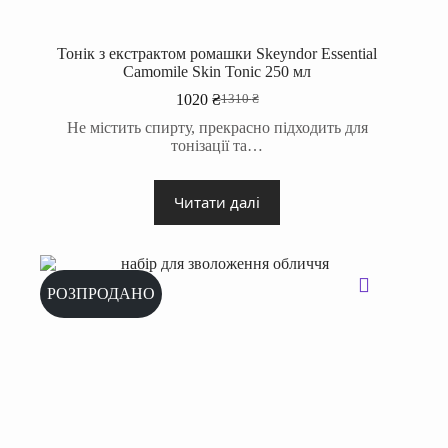
Тонік з екстрактом ромашки Skeyndor Essential
Camomile Skin Tonic 250 мл
1020
₴
1310
₴
Оригінальна
Поточна
ціна:
ціна:
Не містить спирту, прекрасно підходить для
1310 ₴.
1020 ₴.
тонізації та…
Читати далі
РОЗПРОДАНО