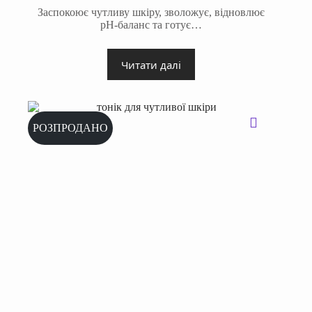
ціна:
ціна:
Заспокоює чутливу шкіру, зволожує, відновлює
1440 ₴.
1300 ₴.
pH-баланс та готує…
Читати далі
РОЗПРОДАНО