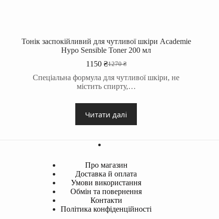
Тонік заспокійливий для чутливої шкіри Academie
Hypo Sensible Toner 200 мл
1150
₴
1270
₴
Оригінальна
Поточна
ціна:
ціна:
Спеціальна формула для чутливої шкіри, не
1270 ₴.
1150 ₴.
містить спирту,…
Читати далі
Про магазин
Доставка й оплата
Умови використання
Обмін та повернення
Контакти
Політика конфіденційності