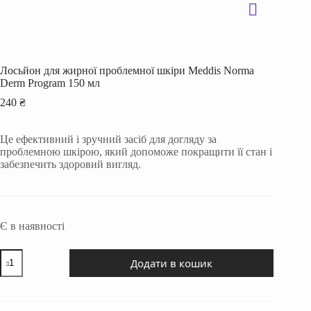
Лосьйон для жирної проблемної шкіри Meddis Norma
Derm Program 150 мл
240
₴
Це ефективний і зручний засіб для догляду за
проблемною шкірою, який допоможе покращити її стан і
забезпечить здоровий вигляд.
Є в наявності
Лосьйон
Додати в кошик
для
жирної
проблемної
шкіри