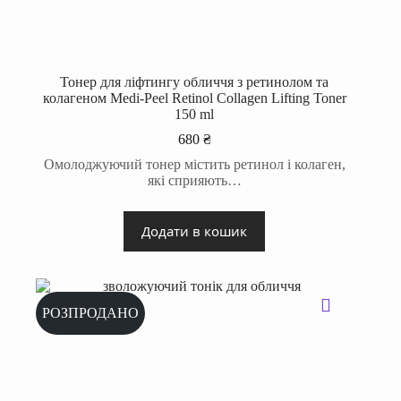
Тонер для ліфтингу обличчя з ретинолом та
колагеном Medi-Peel Retinol Collagen Lifting Toner
150 ml
680
₴
Омолоджуючий тонер містить ретинол і колаген,
які сприяють…
Додати в кошик
РОЗПРОДАНО