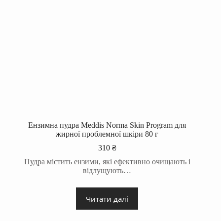
Ензимна пудра Meddis Norma Skin Program для
жирної проблемної шкіри 80 г
310
₴
Пудра містить ензими, які ефективно очищають і
відлущують…
Читати далі