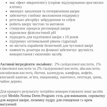
має ефект мікропілінгу (сприяє відлущування ороговілих
клітин)
зменшує запалення та почервоніння шкіри
забезпечує глибоке зволоження епідермісу
ретельно абсорбує забруднення та себум
робить шкіру чистою та матовою
стимулює процеси регенерації шкіри
відновлює фізіологічний pH
підходить для підліткової шкіри з 10 років
підтримує оптимальний рівень гідратації
не містить парабенів безпечний для чутливої шкірі
наявність дозатора на флаконі забезпечує зручність
використання і економію засобу.
Активні інгредієнти лосьйону:
2% саліцилової кислоти, 1%
гліколієвої кислоти та 2% гіалуронової кислоти, aha-кислоти,
азелаїновая кислота, біотин, календула, камфора, кофеїн,
кінський каштан, м’ята, ніацинамід, пантенол, пептиди, цинк,
чайне дерево.
Для кращого результату потрібно використовувати інші засоби
серії
Meddis Norma Derm Program:
гель для вмивання
,
сироватку
для жирної шкіри
,
ензимну пудру для очищення
та
крем
матуючий