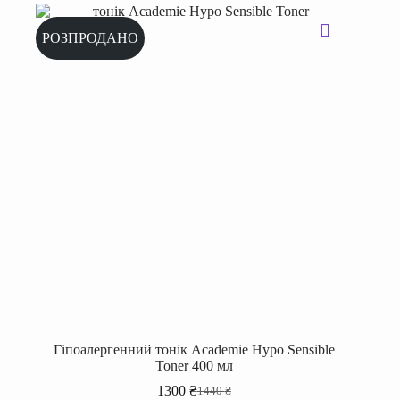
РОЗПРОДАНО
Гіпоалергенний тонік Academie Hypo Sensible
Toner 400 мл
1300
₴
1440
₴
Оригінальна
Поточна