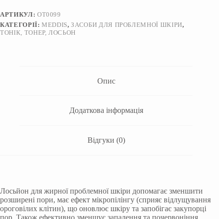
Meddis
Norma
АРТИКУЛ:
OT0099
Derm
КАТЕГОРІЇ:
MEDDIS
,
ЗАСОБИ ДЛЯ ПРОБЛЕМНОЇ ШКІРИ
,
Program
ТОНІК, ТОНЕР, ЛОСЬОН
150
мл
кількість
Опис
Додаткова інформація
Відгуки (0)
Лосьйон для жирної проблемної шкіри допомагає зменшити
розширені пори, має ефект мікропілінгу (сприяє відлущування
ороговілих клітин), що оновлює шкіру та запобігає закупорці
пор. Також ефективно зменшує запалення та почервоніння