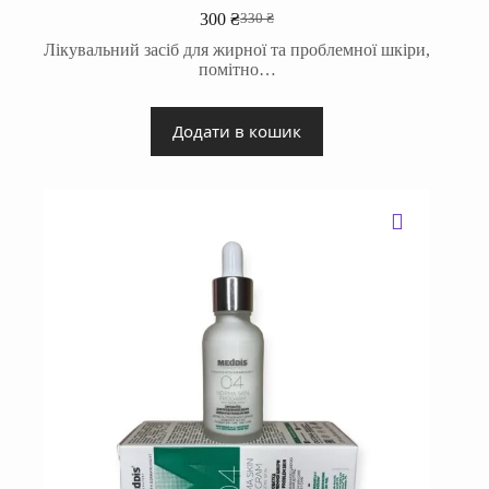
300
₴
330
₴
Оригінальна
Поточна
ціна:
ціна:
Лікувальний засіб для жирної та проблемної шкіри,
330 ₴.
300 ₴.
помітно…
Додати в кошик