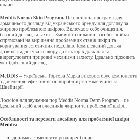
шкіри.
Meddis Norma Skin Program.
Це поетапна програма для
домашнього догляду від українського бренду для догляду за
жирною проблемною шкірою. Включає в себе очищення,
базовий догляд та захист. Змивні та незмивні засоби лінійки
спрямовані на вирішення проблемних станів шкіри та
коригування естетичних недоліків. Комплексний догляд
дозволяє адаптувати шкіру до факторів довкілля та
відрегулювати природні механізми захисту. Ідеально підходить
як підлітковий догляд
MeDDiS
– Українська Торгова Марка використовує компоненти
з доведеною ефективністю виробництва Німеччини та
Швейцарії.
Лосьйон для звуження пор Meddis Norma Derm Program – це
ідеальний засіб для власників жирної та проблемної шкіри.
Особливості та переваги лосьйону для проблемної шкіри
Meddis
:
допомагає зменшити розширені пори