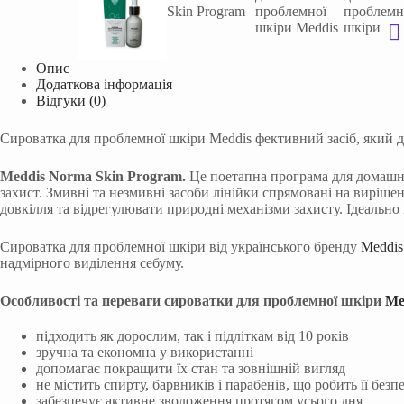
Опис
Додаткова інформація
Відгуки (0)
Сироватка для проблемної шкіри Meddis фективний засіб, який 
Meddis Norma Skin Program.
Це поетапна програма для домашнь
захист. Змивні та незмивні засоби лінійки спрямовані на виріш
довкілля та відрегулювати природні механізми захисту. Ідеально 
Сироватка для проблемної шкіри від українського бренду
Meddis
надмірного виділення себуму.
Особливості та переваги сироватки
для проблемної шкіри
Me
підходить як дорослим, так і підліткам від 10 років
зручна та економна у використанні
допомагає покращити їх стан та зовнішній вигляд
не містить спирту, барвників і парабенів, що робить її без
забезпечує активне зволоження протягом усього дня