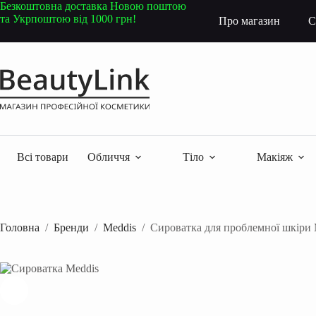
Перейти
Безкоштовна доставка Новою поштою
до
та Укрпоштою від 1000 грн!
Про магазин
С
вмісту
Всі товари
Обличчя
Тіло
Макіяж
Головна
/
Бренди
/
Meddis
/
Сироватка для проблемної шкіри 