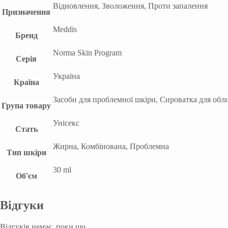
Відновлення, Зволоження, Проти запалення
Призначення
Meddis
Бренд
Norma Skin Program
Серія
Україна
Країна
Засоби для проблемної шкіри, Сироватка для обл
Група товару
Унісекс
Стать
Жирна, Комбінована, Проблемна
Тип шкіри
30 ml
Об'єм
Відгуки
Відгуків немає, поки що.