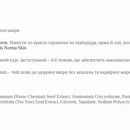
мної шкіри
оном
. Нанести по краплі сироватки на підборіддя, щоки й лоб, ро
s Norma Skin
аний курс застосування – 4-6 тижнів, що забезпечить максимальн
m – твій шлях до здорової шкіри без запалень та надмірної жирн
tanum (Horse Chestnut) Seed Extract, Ammonium Glycyrrhizate, Panthe
rnifolia (Tea Tree) Leaf Extract, Glycerin, Squalane, Sodium Polyacryla