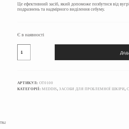
Це ефективний засіб, який допоможе позбутися від вугрі
подразнень та надмірного виділення себуму.
Є в наявності
Сироватка
для
Дод
проблемної
шкіри
Meddis
Norma
Skin
Program
АРТИКУЛ:
OT0100
30
КАТЕГОРІЇ:
MEDDIS
,
ЗАСОБИ ДЛЯ ПРОБЛЕМНОЇ ШКІРИ
,
мл
кількість