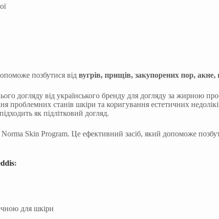
допоможе позбутися від
вугрів, прищів, закупорених пор, акне,
ого догляду від українського бренду для догляду за жирною пр
ення проблемних станів шкіри та коригування естетичних недолік
підходить як підлітковий догляд.
Norma Skin Program. Це ефективний засіб, який допоможе позбути
ddis
:
печною для шкіри