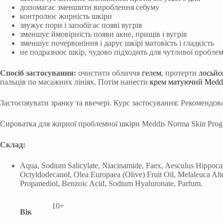
допомагає зменшити вироблення себуму
контролює жирність шкіри
звужує пори і запобігає появі вугрів
зменшує ймовірність появи акне, прищів і вугрів
зменшує почервоніння і дарує шкірі матовість і гладкість
не подразнює шкір, чудово підходить для чутливої пробле
Спосіб застосування:
очистити обличчя
гелем
, протерти
лосьй
пальців по масажних лініях. Потім нанести
крем матуючий Meddi
Застосовувати зранку та ввечері. Курс застосування: Рекомендов
Сироватка для жирної проблемної шкіри Meddis Norma Skin Progra
Склад:
Aqua, Sodium Salicylate, Niacinamide, Faex, Aesculus Hippocas
Octyldodecanol, Olea Europaea (Olive) Fruit Oil, Melaleuca Alte
Propanediol, Benzoic Acid, Sodium Hyaluronate, Parfum.
10+
Вік