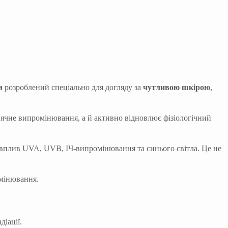
м
розроблений спеціально для догляду за
чутливою шкірою
,
ячне випромінювання, а й активно відновлює фізіологічний
 вплив UVA, UVB, ІЧ-випромінювання та синього світла. Це не
омінювання.
іації.