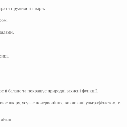
трати пружності шкіри.
ром.
ралами.
онці.
ює її баланс та покращує природні захисні функції.
ює шкіру, усуває почервоніння, викликані ультрафіолетом, та
літин.