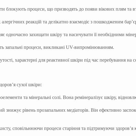
и блокують процеси, що призводять до появи вікових плям та в
 алергічних реакцій та делікатно взаємодіє з пошкодженим бар’є
яє одночасно захищати шкіру та насичувати її необхідними міне
ь запальні процеси, викликані UV-випромінюванням.
утості, характерні для реактивної шкіри під час перебування на с
доров’я сухої шкіри:
оелементи та мінеральні солі. Вона ремінералізує шкіру, відновл
 знижує рівень прозапальних медіаторів. Він ефективно заспоко
исту, сповільнюючи процеси старіння та підтримуючи здоров’я к