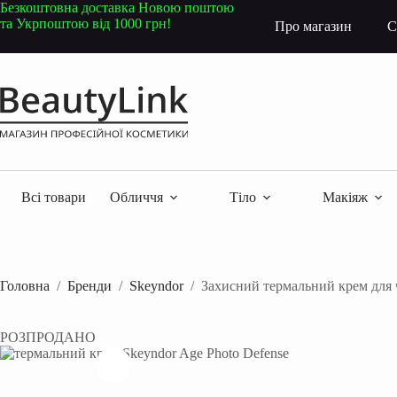
Перейти
Безкоштовна доставка Новою поштою
до
та Укрпоштою від 1000 грн!
Про магазин
С
вмісту
Всі товари
Обличчя
Тіло
Макіяж
Головна
/
Бренди
/
Skeyndor
/
Захисний термальний крем для ч
РОЗПРОДАНО