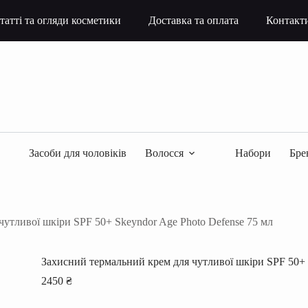
татті та огляди косметики
Доставка та оплата
Контакт
Засоби для чоловіків
Волосся
Набори
Бре
утливої шкіри SPF 50+ Skeyndor Age Photo Defense 75 мл
Захисний термальний крем для чутливої шкіри SPF 50+ 
2450
₴