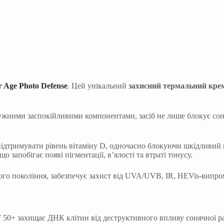
 Age Photo Defense
. Цей унікальний
захисний термальний кре
ужними заспокійливими компонентами, засіб не лише блокує сон
 підтримувати рівень вітаміну D, одночасно блокуючи шкідливий
 запобігає появі пігментації, в’ялості та втраті тонусу.
вого покоління, забезпечує захист від UVA/UVB, IR, HEVis-випр
50+ захищає ДНК клітин від деструктивного впливу сонячної рад