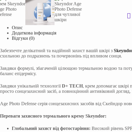
Опис
Додаткова інформація
Відгуки (0)
Забезпечте делікатний та надійний захист вашій шкірі з
Skeyndor
схильною до подразнень та почервонінь під впливом сонця.
Завдяки формулі, збагаченій цілющою термальною водою та пот
баланс епідермісу.
Завдяки унікальній технології
D+ TECH
, крем допомагає шкірі
просто сонцезахисний засіб, а повноцінний антивіковий догляд, що
Age Photo Defense серія сонцезахисних засобів від Скейндор но
Переваги захисного термального крему Skeyndor:
Глобальний захист від фотостаріння:
Високий рівень SPF 