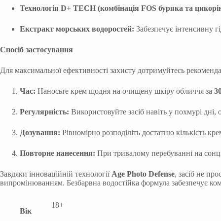
Технологія D+ TECH (комбінація FOS буряка та цикорі
Екстракт морських водоростей:
Забезпечує інтенсивну гі
Спосіб застосування
Для максимальної ефективності захисту дотримуйтесь рекоменда
Час:
Наносьте крем щодня на очищену шкіру обличчя за
3
Регулярність:
Використовуйте засіб навіть у похмурі дні,
Дозування:
Рівномірно розподіліть достатню кількість кре
Повторне нанесення:
При тривалому перебуванні на сонці
Завдяки інноваційній технології
Age Photo Defense
, засіб не п
випромінюванням. Безбарвна водостійка формула забезпечує комфо
18+
Вік