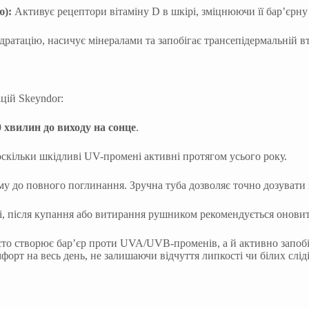
ю):
Активує рецептори вітаміну D в шкірі, зміцнюючи її бар’єрн
дратацію, насичує мінералами та запобігає трансепідермальній вт
цій Skeyndor:
0 хвилин до виходу на сонце
.
 оскільки шкідливі UV-промені активні протягом усього року.
му до повного поглинання. Зручна туба дозволяє точно дозувати з
, після купання або витирання рушником рекомендується онови
росто створює бар’єр проти UVA/UVB-променів, а й активно запоб
рт на весь день, не залишаючи відчуття липкості чи білих сліді