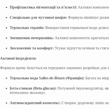
Профілактика пігментації та в’ялості:
Активні компонент
Спеціально для чутливої шкіри:
Формула мінімізує ризик
Термальна терапія:
Використання термальної води дозвол
Зменшення почервонінь:
Активні компоненти пригнічуют
Зволоження та комфорт:
Усуває відчуття печіння та стягн
Активні інгредієнти:
Формула крему базується на передових наукових розробках для з
Термальна вода Salies-de-Béarn (Франція):
Багата на мікр
Бета-глюкан (Beta-glucan):
Потужний імуномодулятор, який
інтенсивно зволожує.
Антиоксидантний комплекс:
Створює додаткову лінію зах