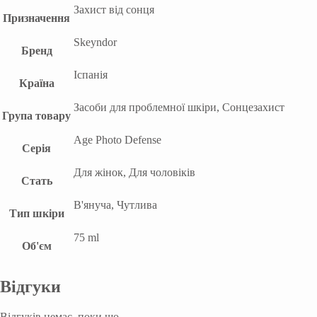
Захист від сонця
Призначення
Skeyndor
Бренд
Іспанія
Країна
Засоби для проблемної шкіри, Сонцезахист
Група товару
Age Photo Defense
Серія
Для жінок, Для чоловіків
Стать
В'януча, Чутлива
Тип шкіри
75 ml
Об'єм
Відгуки
Відгуків немає, поки що.