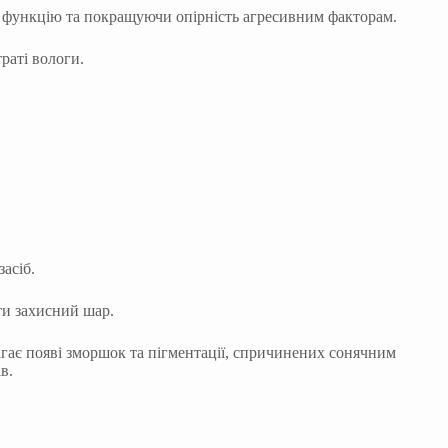
у функцію та покращуючи опірність агресивним факторам.
раті вологи.
асіб.
ти захисний шар.
ігає появі зморшок та пігментації, спричинених сонячним
в.