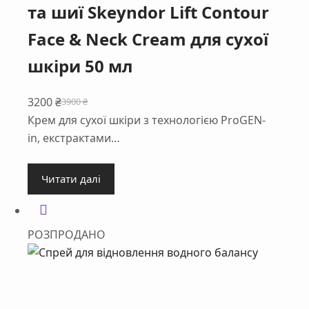
та шиї Skeyndor Lift Contour
Face & Neck Cream для сухої
шкіри 50 мл
3200
₴
3900
₴
Оригінальна
Поточна
Крем для сухої шкіри з технологією ProGEN-
ціна:
ціна:
in, екстрактами…
3900 ₴.
3200 ₴.
Читати далі
РОЗПРОДАНО