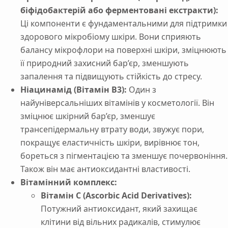
біфідобактерій або ферментовані екстракти):
Ці компоненти є фундаментальними для підтримки
здорового мікробіому шкіри. Вони сприяють
балансу мікрофлори на поверхні шкіри, зміцнюють
її природний захисний бар’єр, зменшують
запалення та підвищують стійкість до стресу.
Ніацинамід (Вітамін B3):
Один з
найуніверсальніших вітамінів у косметології. Він
зміцнює шкірний бар’єр, зменшує
трансепідермальну втрату води, звужує пори,
покращує еластичність шкіри, вирівнює тон,
бореться з пігментацією та зменшує почервоніння.
Також він має антиоксидантні властивості.
Вітамінний комплекс:
Вітамін С (Ascorbic Acid Derivatives):
Потужний антиоксидант, який захищає
клітини від вільних радикалів, стимулює