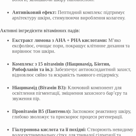
Антивіковий ефект:
Пептидний комплекс підтримує
архітектуру шкіри, стимулюючи вироблення колагену.
Активні інгредієнти вітамінних падів:
Екстракт лимона з AHA + PHA кислотами:
М’яко
ексфоліює, очищає пори, покращує клітинне дихання та
вирівнює тон шкіри.
Комплекс з 15 вітамінів (Ніацинамід, Біотин,
Рибофлавін та ін.):
Забезпечує антиоксидантний захист,
відновлює сяйво та яскравість тьмяного епідермісу.
Ніацинамід (Вітамін B3):
Ключовий компонент для
освітлення пігментації, зміцнення захисного бар’єру та
звуження пір.
Провітамін В5 (Пантенол):
Заспокоює реактивну шкіру,
глибоко зволожує та прискорює процеси регенерації.
Гіалуронова кислота та її похідні:
Створюють невидиму
вологоутримувальну сітку для тривалої гідратації та