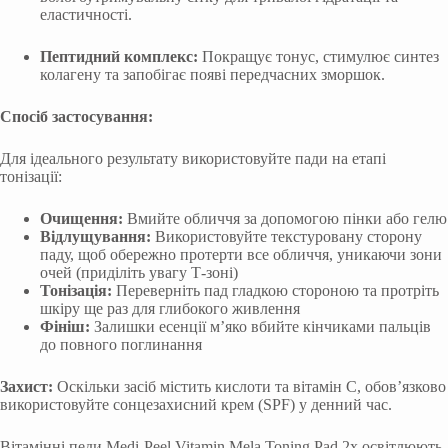
еластичності.
Пептидний комплекс:
Покращує тонус, стимулює синтез
колагену та запобігає появі передчасних зморшок.
Спосіб застосування:
Для ідеального результату використовуйте пади на етапі
тонізації:
Очищення:
Вмийте обличчя за допомогою пінки або гелю
Відлущування:
Використовуйте текстуровану сторону
паду, щоб обережно протерти все обличчя, уникаючи зони
очей (приділіть увагу Т-зоні)
Тонізація:
Переверніть пад гладкою стороною та протріть
шкіру ще раз для глибокого живлення
Фініш:
Залишки есенції м’яко вбийте кінчиками пальців
до повного поглинання
Захист:
Оскільки засіб містить кислоти та вітамін С, обов’язково
використовуйте сонцезахисний крем (SPF) у денний час.
Вітамінні педи Medi-Peel Vitamin Mela Toning Pad 2x освітлюють