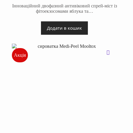
Інноваційний двофазний антивіковий спрей-міст із
фітоекзосомами яблука та…
Додати в кошик
Акція