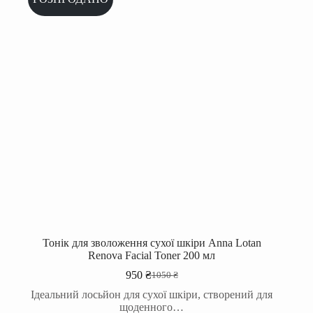
Тонік для зволоження сухої шкіри Anna Lotan
Renova Facial Toner 200 мл
950
₴
1050
₴
Оригінальна
Поточна
ціна:
ціна:
Ідеальний лосьйон для сухої шкіри, створений для
1050 ₴.
950 ₴.
щоденного…