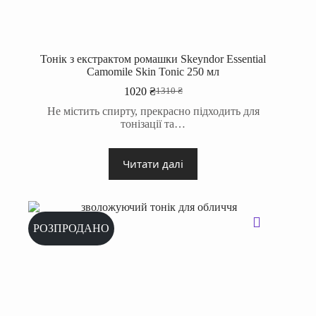
Тонік з екстрактом ромашки Skeyndor Essential
Camomile Skin Tonic 250 мл
1020
₴
1310
₴
Оригінальна
Поточна
ціна:
ціна:
Не містить спирту, прекрасно підходить для
1310 ₴.
1020 ₴.
тонізації та…
Читати далі
РОЗПРОДАНО