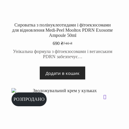
Сироватка з полінуклеотидами і фітоекзосомами
для відновлення Medi-Peel Mooltox PDRN Exosome
Ampoule 50ml
690
₴
740
₴
Оригінальна
Поточна
ціна:
ціна:
Унікальна формула з фітоекзосомами і веганським
740 ₴.
690 ₴.
PDRN забезпечує…
Додати в кошик
РОЗПРОДАНО