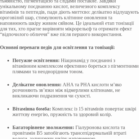
тьмяністю, пігментацією та слідами постакне. Завдяки
унікальному поєднанню кислот, величезного комплексу
вітамінів та пептидів, пади діють миттєво: делікатно відлущують
ороговілий шар, стимулюють клітинне оновлення та
наповнюють шкіру живим сяйвом. Це ідеальний етап тонізації
для тих, хто прагне вирівняти мікрорельєф та отримати ефект
“відпочилого обличчя” вже після першого використання.
Основні переваги педів для освітлення та тонізації:
Потужне освітлення:
Ніацинамід у поєднанні з
вітамінним комплексом ефективно бореться з пігментними
плямами та неоднорідним тоном.
Делікатне оновлення:
AHA та PHA кислоти м’яко
розчиняють зв’язки між відмерлими клітинами, не
викликаючи подразнення чи сухості.
Вітамінна бомба:
Комплекс із 15 вітамінів повертає шкірі
життєву енергію, пружність та здоровий колір.
Багаторівневе зволоження:
Гіалуронова кислота та
провітамін В5 запобігають трансепідермальній втраті
вологи, залишаючи шкіру наповненою.