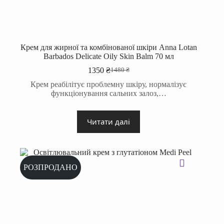
Крем для жирної та комбінованої шкіри Anna Lotan
Barbados Delicate Oily Skin Balm 70 мл
1350
₴
1480
₴
Оригінальна
Поточна
ціна:
ціна:
Крем реабілітує проблемну шкіру, нормалізує
1480 ₴.
1350 ₴.
функціонування сальних залоз,…
Читати далі
РОЗПРОДАНО