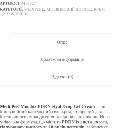
Peel
АРТИКУЛ:
MP0027
Mooltox
КАТЕГОРІЇ:
MEDIPEEL
,
АНТИВІКОВИЙ ДОГЛЯД
,
КРЕМ
PDRN
ДЛЯ ОБЛИЧЧЯ
Hyal
Drop
Gel
Cream
50г
кількість
Опис
Додаткова інформація
Відгуки (0)
Medi-Peel
Mooltox PDRN Hyal Drop Gel Cream
— це
інноваційний капсульний гель-крем, створений для
інтенсивного омолодження та відновлення шкіри. Його
унікальна формула, що містить
PDRN із листя лотоса
,
гіалуронову кислоту
та
10 видів пептидів
, забезпечує