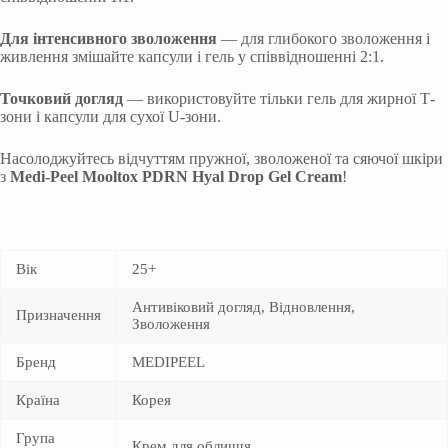
Для інтенсивного зволоження
— для глибокого зволоження і
живлення змішайте капсули і гель у співвідношенні 2:1.
Точковий догляд
— використовуйте тільки гель для жирної Т-
зони і капсули для сухої U-зони.
Насолоджуйтесь відчуттям пружної, зволоженої та сяючої шкіри
з
Medi-Peel Mooltox PDRN Hyal Drop Gel Cream
!
Вік
25+
Антивіковий догляд, Відновлення,
Призначення
Зволоження
Бренд
MEDIPEEL
Країна
Корея
Група
Крем для обличчя