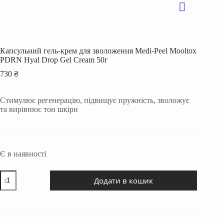
Капсульний гель-крем для зволоження Medi-Peel Mooltox
PDRN Hyal Drop Gel Cream 50г
730
₴
Стимулює регенерацію, підвищує пружність, зволожує
та вирівнює тон шкіри
Є в наявності
Капсульний
Додати в кошик
гель-
крем
для
зволоження
Medi-