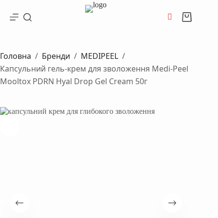
Перейти
до
Кошик
вмісту
Головна
/
Бренди
/
MEDIPEEL
/
Капсульний гель-крем для зволоження Medi-Peel
Mooltox PDRN Hyal Drop Gel Cream 50г