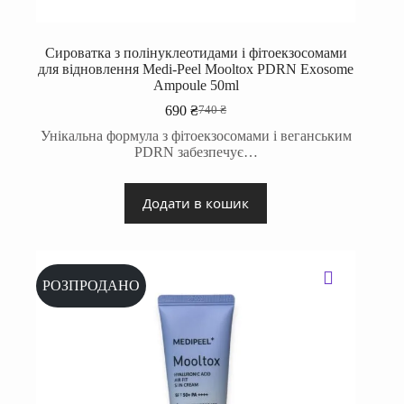
Сироватка з полінуклеотидами і фітоекзосомами
для відновлення Medi-Peel Mooltox PDRN Exosome
Ampoule 50ml
690
₴
740
₴
Оригінальна
Поточна
ціна:
ціна:
Унікальна формула з фітоекзосомами і веганським
740 ₴.
690 ₴.
PDRN забезпечує…
Додати в кошик
РОЗПРОДАНО