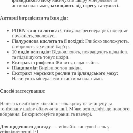
ірландського моху
насичують шкіру мінералами та
антиоксидантами,
захищають від стресу та сухості
.
Активні інгредієнти та їхня дія:
PDRN з листя лотоса:
Стимулює регенерацію, повертає
пружність, зволожує.
Гіалуронова кислота та її похідні:
Глибоко зволожують,
створюють захисний бар’єр.
10 видів пептидів:
Відновлюють, покращують щільність
та підвищують тонус шкіри.
Екстракт трюфеля:
Живить, надає сяйва.
Ніацинамід:
Вирівнює тон шкіри.
Екстракт морських рослин та ірландського моху:
Насичують мінералами та антиоксидантами.
Спосіб застосування:
Нанесіть необхідну кількість гель-крему на очищену та
тонізовану шкіру обличчя та шиї. М’яко розподіліть до повного
вбирання. Використовуйте вранці та ввечері.
Для щоденного догляду
— змішайте капсули і гель у
співвідношенні 1:1.