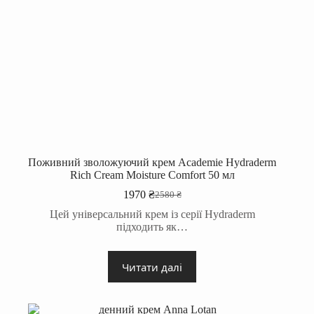
Поживний зволожуючий крем Academie Hydraderm
Rich Cream Moisture Comfort 50 мл
1970
₴
2580
₴
Оригінальна
Поточна
ціна:
ціна:
Цей універсальний крем із серії Hydraderm
2580 ₴.
1970 ₴.
підходить як…
Читати далі