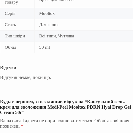
товару
Серія
Mooltox
Стать
Для жінок
Тип шкіри
Всі типи, Чутлива
Об'єм
50 ml
Відгуки
Відгуків немає, поки що.
Будьте першим, хто залишив відгук на “Капсульний гель-
крем для зволоження Medi-Peel Mooltox PDRN Hyal Drop Gel
Cream 50г”
Ваша e-mail адреса не оприлюднюватиметься.
Обов’язкові поля
позначені
*