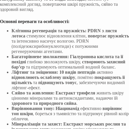
комплексний догляд, повертаючи шкірі пружність, сяйво та
здоровий вигляд.
Основні переваги та особливості:
Клітинна регенерація та пружність:
PDRN з листя
лотоса
стимулює відновлення клітин,
повертає пружність
та інтенсивно насичує вологою. PDRN
(полідезоксирибонуклеотиди) є потужними
регенеруючими агентами.
Багаторівневе зволоження:
Гіалуронова кислота та її
похідні
глибоко зволожують шкіру,
створюють захисний
бар’єр
та підтримують оптимальний водний баланс.
Ліфтинг та зміцнення:
10 видів пептидів
активно
відновлюють ослаблену шкіру
, помітно
покращують її
щільність
та
підвищують тонус
, забезпечуючи видимий
ліфтинг-ефект.
Сяйво та живлення:
Екстракт трюфеля
живить шкіру
цінними мінералами та антиоксидантами, надаючи їй
здорового та природного сяйва
.
Вирівнювання тону:
Ніацинамід
ефективно
вирівнює
тон шкіри
, бореться з тьмяністю та підтримує рівний колір
обличчя.
Мінералізація та захист:
Екстракт морських рослин та