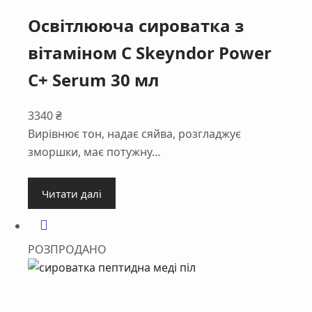
Освітлююча сироватка з
вітаміном С Skeyndor Power
C+ Serum 30 мл
3340
₴
Вирівнює тон, надає сяйва, розгладжує
зморшки, має потужну…
Читати далі
РОЗПРОДАНО