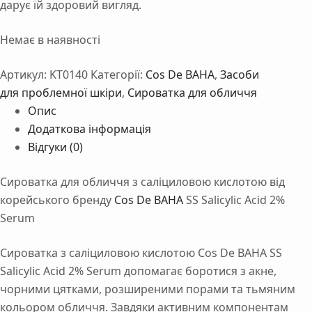
дарує їй здоровий вигляд.
Немає в наявності
Артикул:
KT0140
Категорії:
Cos De BAHA
,
Засоби
для проблемної шкіри
,
Сироватка для обличчя
Опис
Додаткова інформація
Відгуки (0)
Сироватка для обличчя з саліциловою кислотою від
корейського бренду
Cos De BAHA
SS Salicylic Acid 2%
Serum
Сироватка з саліциловою кислотою Cos De BAHA SS
Salicylic Acid 2% Serum допомагає боротися з акне,
чорними цятками, розширеними порами та тьмяним
кольором обличчя. Завдяки активним компонентам