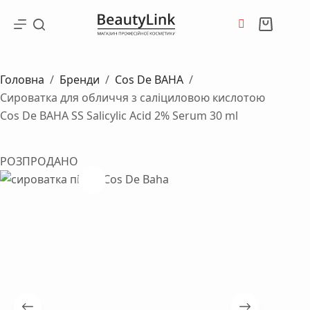
Перейти
до
Кошик
вмісту
Головна
/
Бренди
/
Cos De BAHA
/
Сироватка для обличчя з саліциловою кислотою
Cos De BAHA SS Salicylic Acid 2% Serum 30 ml
РОЗПРОДАНО