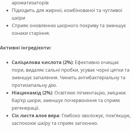
ароматизаторів
Підходить для жирної, комбінованої та чутливої
шкіри
Сприяє оновленню шкірного покриву та зменшує
ознаки старіння.
Активні інгредієнти:
Саліцилова кислота (2%)
: Ефективно очищає
пори, видаляє сальні пробки, усуває чорні цятки та
зменшує запалення. Чинить антибактеріальну та
протизапальну дію.
Ніацинамід (2%)
: Освітлює пігментацію, зміцнює
бар’єр шкіри, зменшує почервоніння та сприяє
регенерації.
Сік листя алое вера
: Глибоко зволожує, пом’якшує,
заспокоює шкіру та сприяє загоєнню.