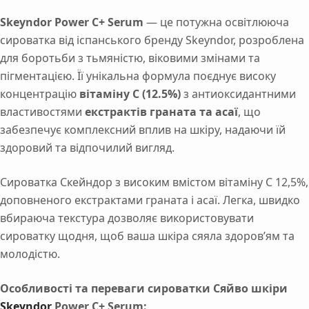
Skeyndor Power C+ Serum
— це потужна освітлююча
сироватка від іспанського бренду Skeyndor, розроблена
для боротьби з тьмяністю, віковими змінами та
пігментацією. Її унікальна формула поєднує високу
концентрацію
вітаміну C (12.5%)
з антиоксидантними
властивостями
екстрактів граната та асаї
, що
забезпечує комплексний вплив на шкіру, надаючи їй
здоровий та відпочилий вигляд.
Сироватка Скейндор з високим вмістом вітаміну С 12,5%,
доповненого екстрактами граната і асаї. Легка, швидко
вбираюча текстура дозволяє використовувати
сироватку щодня, щоб ваша шкіра сяяла здоров’ям та
молодістю.
Особливості та переваги сироватки Сяйво шкіри
Skeyndor
Power C+ Serum: