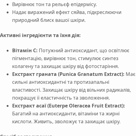
Вирівнює тон та рельєф епідермісу.
Надає виражений ефект сяйва, підкреслюючи
природний блиск вашої шкіри.
Активні інгредієнти та їхня дія:
Вітамін C:
Потужний антиоксидант, що освітлює
пігментацію, вирівнює тон, стимулює синтез
колагену та захищає шкіру від фотостаріння.
Екстракт граната (Punica Granatum Extract):
Має
сильні антиоксидантні та протизапальні
властивості. Захищає шкіру від вільних радикалів,
покращує її еластичність та зволоження.
Екстракт асаї (Euterpe Oleracea Fruit Extract):
Багатий на антиоксиданти, вітаміни та жирні
кислоти. Живить, зволожує та захищає шкіру.