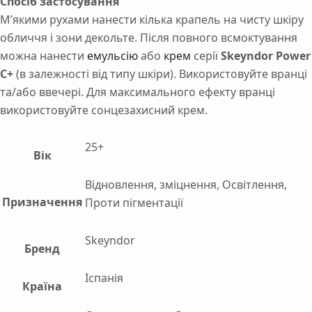
Спосіб застосування
М’якими рухами нанести кілька крапель на чисту шкіру
обличчя і зони декольте. Після повного всмоктування
можна нанести
емульсію
або
крем
серії
Skeyndor Power
C+
(в залежності від типу шкіри). Використовуйте вранці
та/або ввечері. Для максимального ефекту вранці
використовуйте сонцезахисний крем.
25+
Вік
Відновлення, зміцнення, Освітлення,
Призначення
Проти пігментації
Skeyndor
Бренд
Іспанія
Країна