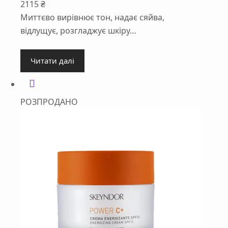
2115
₴
Миттєво вирівнює тон, надає сяйва,
відлущує, розгладжує шкіру…
Читати далі
РОЗПРОДАНО