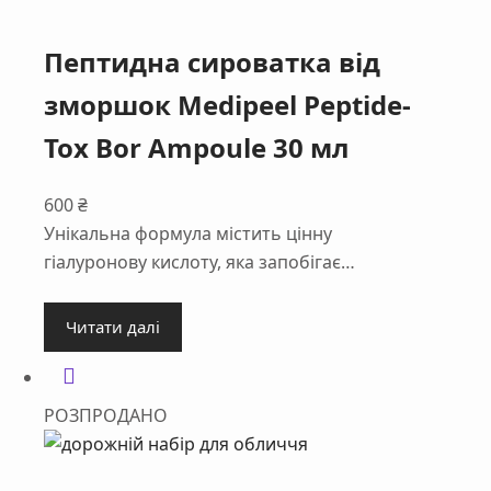
Пептидна сироватка від
зморшок Medipeel Peptide-
Tox Bor Ampoule 30 мл
600
₴
Унікальна формула містить цінну
гіалуронову кислоту, яка запобігає…
Читати далі
РОЗПРОДАНО