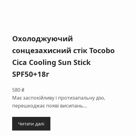
Охолоджуючий
сонцезахисний стік Tocobo
Cica Cooling Sun Stick
SPF50+18г
580
₴
Має заспокійливу і протизапальну дію,
перешкоджає появі висипань…
Читати далі