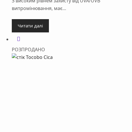
З високим рівнем захисту від UVA/UVB
випромінювання, має…
Читати далі
РОЗПРОДАНО