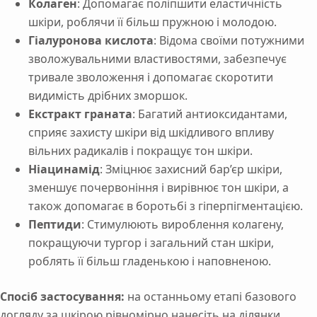
Колаген
: Допомагає поліпшити еластичність
шкіри, роблячи її більш пружною і молодою.
Гіалуронова кислота
: Відома своїми потужними
зволожувальними властивостями, забезпечує
тривале зволоження і допомагає скоротити
видимість дрібних зморшок.
Екстракт граната
: Багатий антиоксидантами,
сприяє захисту шкіри від шкідливого впливу
вільних радикалів і покращує тон шкіри.
Ніацинамід
: Зміцнює захисний бар’єр шкіри,
зменшує почервоніння і вирівнює тон шкіри, а
також допомагає в боротьбі з гіперпігментацією.
Пептиди
: Стимулюють вироблення колагену,
покращуючи тургор і загальний стан шкіри,
роблять її більш гладенькою і наповненою.
Спосіб застосування:
на останньому етапі базового
догляду за шкірою рівномірно нанесіть на ділянки,