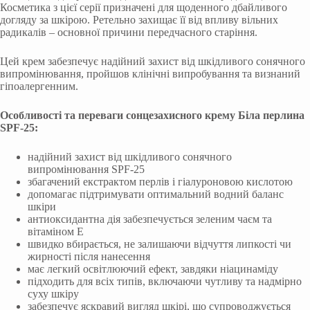
Косметика з цієї серії призначені для щоденного дбайливого
догляду за шкірою. Ретельно захищає її від впливу вільних
радикалів – основної причини передчасного старіння.
Цей крем забезпечує надійний захист від шкідливого сонячного
випромінювання, пройшов клінічні випробування та визнаний
гіпоалергенним.
Особливості та переваги сонцезахисного крему Біла перлина
SPF-25:
надійний захист від шкідливого сонячного
випромінювання SPF-25
збагачений екстрактом перлів і гіалуроновою кислотою
допомагає підтримувати оптимальний водний баланс
шкіри
антиоксидантна дія забезпечується зеленим чаєм та
вітаміном Е
швидко вбирається, не залишаючи відчуття липкості чи
жирності після нанесення
має легкий освітлюючий ефект, завдяки ніацинаміду
підходить для всіх типів, включаючи чутливу та надмірно
суху шкіру
забезпечує яскравий вигляд шкірі, що супроводжується