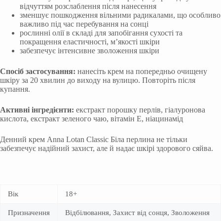
відчуттям розслаблення після нанесення
зменшує пошкодження вільними радикалами, що особливо
важливо під час перебування на сонці
рослинні олії в складі для запобігання сухості та
покращення еластичності, м’якості шкіри
забезпечує інтенсивне зволоження шкіри
Спосіб застосування:
нанесіть крем на попередньо очищену
шкіру за 20 хвилин до виходу на вулицю. Повторіть після
купання.
Активні інгредієнти:
екстракт порошку перлів, гіалуронова
кислота, екстракт зеленого чаю, вітамін Е, ніацинамід
Денний крем Anna Lotan Classic Біла перлина не тільки
забезпечує надійний захист, але й надає шкірі здорового сяйва.
Вік
18+
Призначення
Відбілювання, Захист від сонця, Зволоження