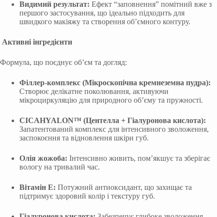
Видимий результат:
Ефект “заповнення” помітний вже з
першого застосування, що ідеально підходить для
швидкого макіяжу та створення об’ємного контуру.
Активні інгредієнти
Формула, що поєднує об’єм та догляд:
Філлер-комплекс (Мікроскопічна кремнеземна пудра):
Створює делікатне поколювання, активуючи
мікроциркуляцію для природного об’єму та пружності.
CICAHYALON™ (Центелла + Гіалуронова кислота):
Запатентований комплекс для інтенсивного зволоження,
заспокоєння та відновлення шкіри губ.
Олія жожоба:
Інтенсивно живить, пом’якшує та зберігає
вологу на тривалий час.
Вітамін E:
Потужний антиоксидант, що захищає та
підтримує здоровий колір і текстуру губ.
Гіалуронова кислота:
Забезпечує глибоке зволоження,