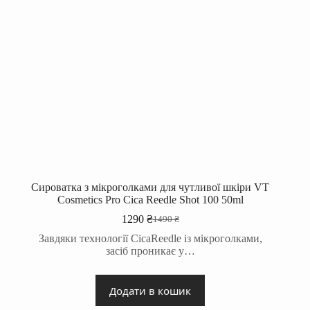
Сироватка з мікроголками для чутливої шкіри VT
Cosmetics Pro Cica Reedle Shot 100 50ml
1290
₴
1490
₴
Оригінальна
Поточна
ціна:
ціна:
Завдяки технології CicaReedle із мікроголками,
1490 ₴.
1290 ₴.
засіб проникає у…
Додати в кошик