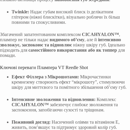
Twinkle:
Надає губам високий блиск із делікатним
глітером (ніжні блискітки), візуально роблячи їх більш
повними та спокусливими.
Збагачений запатентованим комплексом
CICAHYALON™
,
плампер не тільки надає
видимого об’єму
, але й
інтенсивно
зволожує, заспокоює та відновлює
ніжну шкіру губ. Ідеально
підходить для
самостійного використання або як топпер
для
помади.
Ключові переваги Плампера VT Reedle Shot
Ефект Філлера з Мікрошотами:
Мікрочастинки
кремнезему створюють ефект “мікрошоту”, стимулюючи
шкіру для миттєвого та помітного збільшення об’єму губ.
Інтенсивне зволоження та відновлення:
Комплекс
CICAHYALON™
забезпечує глибоке зволоження та
заспокоєння, запобігаючи сухості та тріщинам.
Поживний догляд:
Насичений оліями та вітаміном Е,
живить, пом’якшує та підтримує здоровий колір губ.