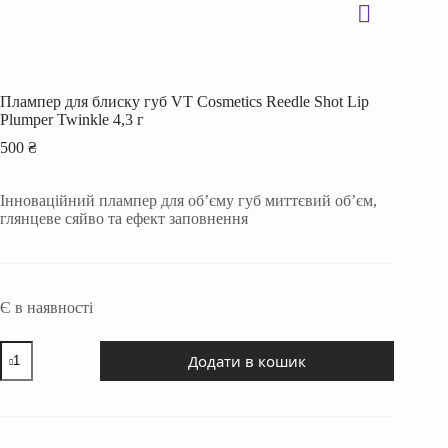
Плампер для блиску губ VT Cosmetics Reedle Shot Lip
Plumper Twinkle 4,3 г
500
₴
Інноваційний плампер для об’єму губ миттєвий об’єм,
глянцеве сяйво та ефект заповнення
Є в наявності
Плампер
Додати в кошик
для
блиску
губ
VT
Cosmetics