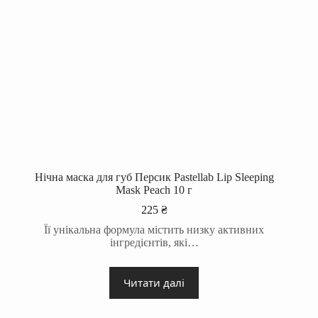
Нічна маска для губ Персик Pastellab Lip Sleeping
Mask Peach 10 г
225
₴
Її унікальна формула містить низку активних
інгредієнтів, які…
Читати далі