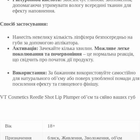
допомагаючи утримувати вологу всередині тканин для
ефекту наповнення.
Спосіб застосування:
Нанесіть невелику кількість ліпфілера безпосередньо на
губи за допомогою аплікатора.
Активація:
Зачекайте кілька хвилин.
Можливе легке
поколювання та почервоніння
– це нормальна реакція,
що свідчить про початок дії продукту.
Використання:
За бажанням використовуйте самостійно
для натурального об’єму або поверх улюбленої помади для
посилення ефекту та глянцевого фінішу.
VT Cosmetics Reedle Shot Lip Plumper об’єм та сяйво ваших губ
Вік
18+
Призначення
блиск, Живлення, Зволоження, об'єм