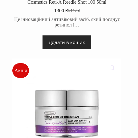
Cosmetics Reti-A Reedle Shot 100 50ml
1300
₴
1440
₴
Оригінальна
Поточна
ціна:
ціна:
Це інноваційний антивіковий засіб, який поєднує
1440 ₴.
1300 ₴.
ретинол і…
Додати в кошик
Акція