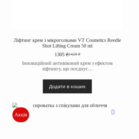
Ліфтинг крем з мікроголками VT Cosmetics Reedle
Shot Lifting Cream 50 ml
1305
₴
1420
₴
Оригінальна
Поточна
ціна:
ціна:
Інноваційний антивіковий крем з ефектом
1420 ₴.
1305 ₴.
ліфтингу, що поєднує…
Додати в кошик
Акція