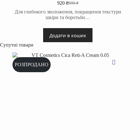
920
₴
990
₴
Оригінальна
Поточна
ціна:
ціна:
Для глибокого зволоження, покращення текстури
990 ₴.
920 ₴.
шкіри та боротьби…
Додати в кошик
Супутні товари
РОЗПРОДАНО