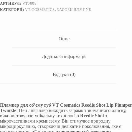
Reedle
АРТИКУЛ:
VT0009
Shot
КАТЕГОРІЇ:
VT COSMETICS
,
ЗАСОБИ ДЛЯ ГУБ
Lip
Plumper
Twinkle
4,3
г
кількість
Опис
Додаткова інформація
Відгуки (0)
Плампер для об’єму губ VT Cosmetics Reedle Shot Lip Plumper
Twinkle
! Цей ліпфіллер виходить за рамки звичайного блиску,
використовуючи унікальну технологію
Reedle Shot
з
мікрочастинками кремнезему. Він стимулює природну
мікроциркуляцію, створюючи делікатне поколювання, яке є
ознакою активації процесу
наповнення губ зсередини
.