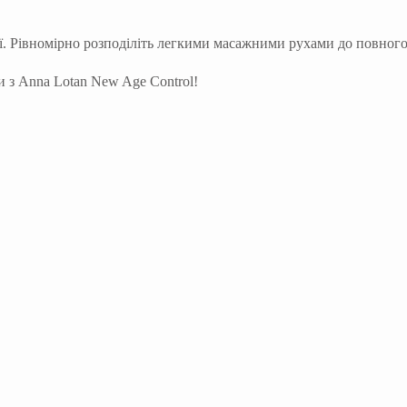
иї. Рівномірно розподіліть легкими масажними рухами до повног
 з Anna Lotan New Age Control!