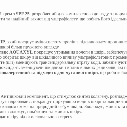
 крем з
SPF 25
, розроблений для комплексного догляду за норм
ти та надійний захист від ультрафіолету, що робить його ідеаль
PHP
, який поєднує амінокислоту пролін з підсилювачем проникн
кірі більш пружного вигляду.
плекс AQUAXYL
покращує утримання вологи в шкірі, забезпечую
 оберігає шкіру від шкідливого впливу ультрафіолетових промені
ите
(ши) зменшують трансепідермальну втрату води, забезпечують 
иоксидант, зменшуючи шкідливий вплив вільних радикалів, які 
іпоалергенний та підходить для чутливої ​​шкіри
, що робить й
Антивіковий компонент, що стимулює синтез колагену, розгладж
є гідробаланс, покращує циркуляцію води в шкірі та зміцнює її
 складом схожа на природний себум шкіри. Зволожує, живить та 
но зволожує, пом’якшує та живить шкіру.
є шкіру від окислювального стресу.