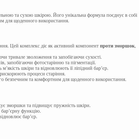
альною та сухою шкірою. Його унікальна формула поєднує в собі
ним для щоденного використання.
ення. Цей комплекс діє як активний компонент
проти зморшок
,
чи тривале зволоження та запобігаючи сухості.
в, запобігаючи фотостарінню та пігментації.
м’якість шкіри та відновлюють її ліпідний бар’єр.
прискорюють процеси старіння.
ого безпечним та комфортним для щоденного використання.
ує зморшки та підвищує пружність шкіри.
 бар’єрну функцію.
відновлює бар’єр.