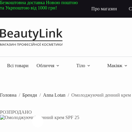
Перейти
Безкоштовна доставка Новою поштою
до
та Укрпоштою від 1000 грн!
Про магазин
С
вмісту
Всі товари
Обличчя
Тіло
Макіяж
Головна
/
Бренди
/
Anna Lotan
/
Омолоджуючий денний крем S
РОЗПРОДАНО