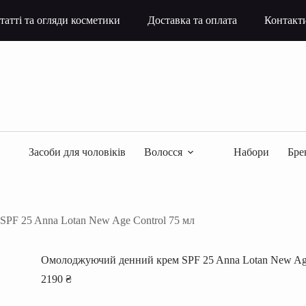
татті та огляди косметики
Доставка та оплата
Контакт
Засоби для чоловіків
Волосся
Набори
Бре
PF 25 Anna Lotan New Age Control 75 мл
Омолоджуючий денний крем SPF 25 Anna Lotan New Age
2190
₴