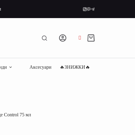
и
Кошик
нди
Аксесуари
🔥ЗНИЖКИ🔥
 Control 75 мл