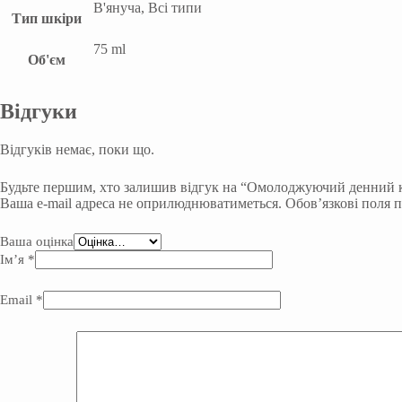
В'януча, Всі типи
Тип шкіри
75 ml
Об'єм
Відгуки
Відгуків немає, поки що.
Будьте першим, хто залишив відгук на “Омолоджуючий денний к
Ваша e-mail адреса не оприлюднюватиметься.
Обов’язкові поля 
Ваша оцінка
Ім’я
*
Email
*