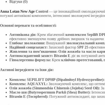
Відгуки (0)
Anna Lotan New Age
Control
— це інноваційний омолоджуючий
потужні антивікові компоненти, інтенсивні зволожуючі інгредієн
Основні переваги та особливості:
Антивікова дія:
Крем збагачений
комплексом Sepilift D
ефективно зменшуючи появу дрібних зморшок та надаючи ш
Глибоке зволоження:
Вишуканий
зволожувальний ком
Надійний сонцезахист:
Захисний фактор
SPF 25
ефективно
Живлення та пом’якшення:
Олія жожоба та масло кар
Антиоксидантний захист:
Вітамін Е
діє як потужний ант
Гіпоалергенна формула:
Крем
клінічно протестований, г
Активні інгредієнти та їхня дія:
Комплекс SEPILIFT DPHP (Dipalmitoyl Hydroxyproline):
Комплекс AQUAXYL:
Зволожуючий комплекс, що оптимізу
Олія жожоба (Simmondsia Chinensis (Jojoba) Seed Oil):
За
Масло ши (Butyrospermum Parkii (Shea) Butter):
Інтенсив
Вітамін Е (Tocopherol):
Потужний антиоксидант, що захища