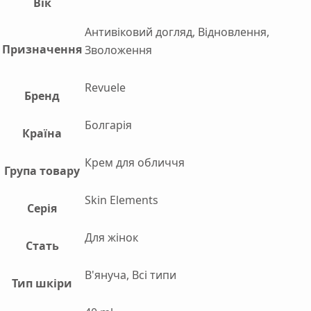
Вік
Антивіковий догляд, Відновлення,
Призначення
Зволоження
Revuele
Бренд
Болгарія
Країна
Крем для обличчя
Група товару
Skin Elements
Серія
Для жінок
Стать
В'януча, Всі типи
Тип шкіри