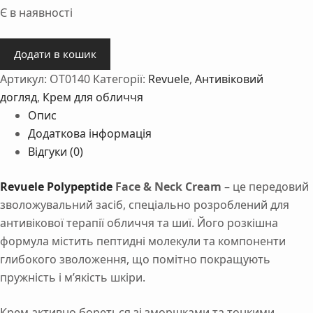
Є в наявності
Крем
Додати в кошик
для
Артикул:
OT0140
Категорії:
Revuele
,
Антивіковий
обличчя
та
догляд
,
Крем для обличчя
шиї
Опис
з
Додаткова інформація
пептидами
Відгуки (0)
Revuele
Polypeptide
Revuele Polypeptide
Face & Neck Cream
– це передовий
Face
зволожувальний засіб, спеціально розроблений для
&
антивікової терапії обличчя та шиї. Його розкішна
Neck
формула містить пептидні молекули та компоненти
Cream
глибокого зволоження, що помітно покращують
40
пружність і м’якість шкіри.
мл
кількість
Крем активно бореться зі зморшками та тонкими