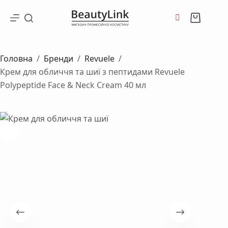
Перейти
до
Кошик
вмісту
Головна
/
Бренди
/
Revuele
/
Крем для обличчя та шиї з пептидами Revuele
Polypeptide Face & Neck Cream 40 мл