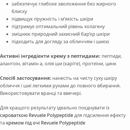
забезпечує глибоке зволоження без жирного
блиску
підвищує пружність і м’якість шкіри
підтримує оптимальний рівень колагену
зміцнює природний захисний бар’єр шкіри
підходить для догляду за обличчям і шиєю
Активні інгредієнти крему з пептидами:
пептиди,
алантоїн, вітамін а, олія ши (каріте), протеїни, цинк
Спосіб застосування:
нанесіть на чисту суху шкіру
обличчя і шиї легкими рухами до повного вбирання.
Використовувати вранці та ввечері.
Для кращого результату ідеально поєднувати із
сироваткою Revuele Polypeptide
для підсилення ефекту
та
кремом під очі Revuele Polypeptide