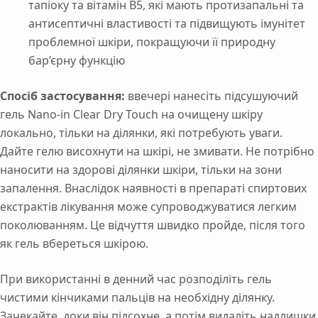
тапіоку та вітамін В5, які мають протизапальні та
антисептичні властивості та підвищують імунітет
проблемної шкіри, покращуючи її природну
бар’єрну функцію
Спосіб застосування:
ввечері нанесіть підсушуючий
гель Nano-in Clear Dry Touch на очищену шкіру
локально, тільки на ділянки, які потребують уваги.
Дайте гелю висохнути на шкірі, не змивати. Не потрібно
наносити на здорові ділянки шкіри, тільки на зони
запалення. Внаслідок наявності в препараті спиртових
екстрактів лікування може супроводжуватися легким
поколюванням. Це відчуття швидко пройде, після того
як гель вбереться шкірою.
При використанні в денний час розподіліть гель
чистими кінчиками пальців на необхідну ділянку.
Зачекайте, доки він підсохне, а потім видаліть надлишки