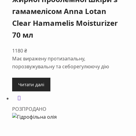
гамамелісом Anna Lotan
Clear Hamamelis Moisturizer
70 мл
1180
₴
Має виражену протизапальну,
порозвужувальну та себорегулюючу дію
Читати далі
РОЗПРОДАНО