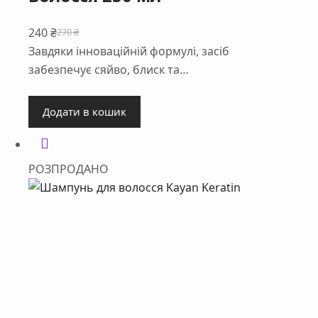
240
₴
270
₴
Оригінальна
Поточна
Завдяки інноваційній формулі, засіб
ціна:
ціна:
забезпечує сяйво, блиск та…
270 ₴.
240 ₴.
Додати в кошик
РОЗПРОДАНО