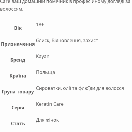
Care ваш домашній помічник в професійному догляді за
волоссям.
18+
Вік
блиск, Відновлення, захист
Призначення
Kayan
Бренд
Польща
Країна
Сироватки, олії та флюїди для волосся
Група товару
Keratin Care
Серія
Для жінок
Стать