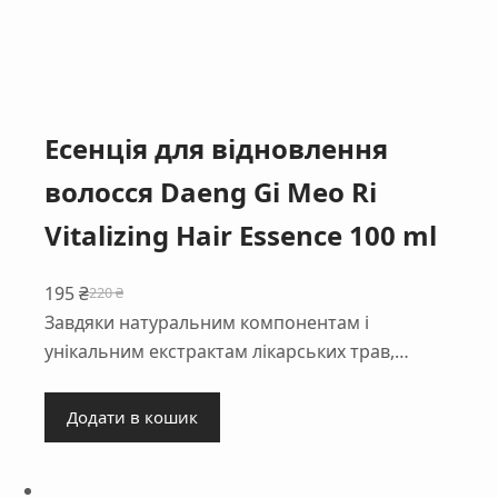
Есенція для відновлення
волосся Daeng Gi Meo Ri
Vitalizing Hair Essence 100 ml
195
₴
220
₴
Оригінальна
Поточна
Завдяки натуральним компонентам і
ціна:
ціна:
унікальним екстрактам лікарських трав,…
220 ₴.
195 ₴.
Додати в кошик