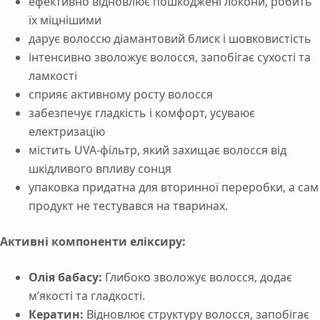
ефективно відновлює пошкоджені локони, робить
їх міцнішими
дарує волоссю діамантовий блиск і шовковистість
інтенсивно зволожує волосся, запобігає сухості та
ламкості
сприяє активному росту волосся
забезпечує гладкість і комфорт, усуваює
електризацію
містить UVA-фільтр, який захищає волосся від
шкідливого впливу сонця
упаковка придатна для вторинної переробки, а сам
продукт не тестувався на тваринах.
Активні компоненти еліксиру:
Олія бабасу:
Глибоко зволожує волосся, додає
м’якості та гладкості.
Кератин:
Відновлює структуру волосся, запобігає