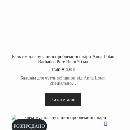
Бальзам для чутливої проблемної шкіри Anna Lotan
Barbados Pure Balm 50 мл
1340
₴
1520
₴
Оригінальна
Поточна
ціна:
ціна:
Бальзам для чутливої шкіри від Anna Lotan
1520 ₴.
1340 ₴.
спеціально…
Читати далі
РОЗПРОДАНО