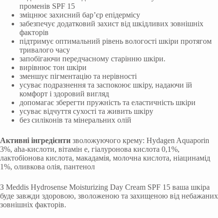
променів SPF 15
зміцнює захисний бар’єр епідермісу
забезпечує додатковий захист від шкідливих зовнішніх
факторів
підтримує оптимальний рівень вологості шкіри протягом
тривалого часу
запобігаючи передчасному старінню шкіри.
вирівнює тон шкіри
зменшує пігментацію та нерівності
усуває подразнення та заспокоює шкіру, надаючи їй
комфорт і здоровий вигляд
допомагає зберегти пружність та еластичність шкіри
усуває відчуття сухості та живить шкіру
без силіконів та мінеральних олій
Активні інгредієнти
зволожуючого крему: Hydagen Aquaporin
3%, aha-кислоти, вітамін е, гіалуронова кислота 0,1%,
лактобіонова кислота, макадамія, молочна кислота, ніацинамід
1%, оливкова олія, пантенол
З Meddis Hydrosense Moisturizing Day Cream SPF 15 ваша шкіра
буде завжди здоровою, зволоженою та захищеною від небажаних
зовнішніх факторів.