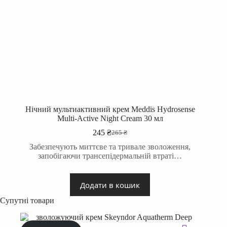
Нічний мультиактивний крем Meddis Hydrosense
Multi-Active Night Cream 30 мл
245
₴
265
₴
Оригінальна
Поточна
ціна:
ціна:
Забезпечують миттєве та тривале зволоження,
265 ₴.
245 ₴.
запобігаючи трансепідермальній втраті…
Додати в кошик
Супутні товари