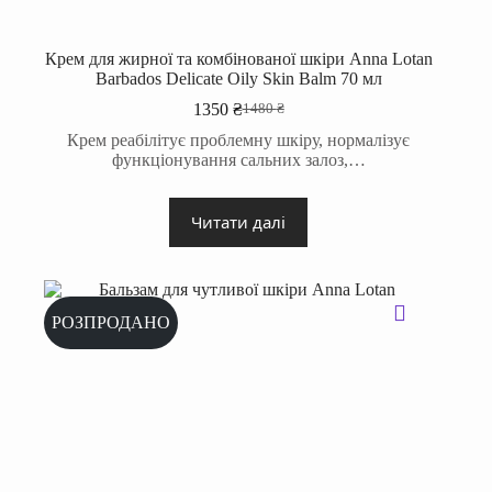
Крем для жирної та комбінованої шкіри Anna Lotan
Barbados Delicate Oily Skin Balm 70 мл
1350
₴
1480
₴
Оригінальна
Поточна
ціна:
ціна:
Крем реабілітує проблемну шкіру, нормалізує
1480 ₴.
1350 ₴.
функціонування сальних залоз,…
Читати далі
РОЗПРОДАНО