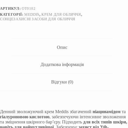
АРТИКУЛ:
OT0102
КАТЕГОРІЇ:
MEDDIS
,
КРЕМ ДЛЯ ОБЛИЧЧЯ
,
СОНЦЕЗАХИСНІ ЗАСОБИ ДЛЯ ОБЛИЧЧЯ
Опис
Додаткова інформація
Відгуки (0)
Денний зволожуючий крем Meddis збагачений
ніацинамідом
та
гіалуроновою кислотою
, забезпечуючи інтенсивне зволоження
та зміцнення шкірного бар’єру. Підходить
для всіх типів шкіри,
навіть для найчутливішої
. Забезпечує
захист від УФ-