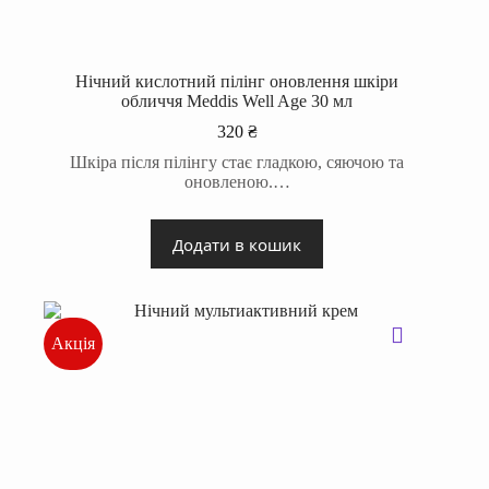
Нічний кислотний пілінг оновлення шкіри
обличчя Meddis Well Age 30 мл
320
₴
Шкіра після пілінгу стає гладкою, сяючою та
оновленою.…
Додати в кошик
Акція