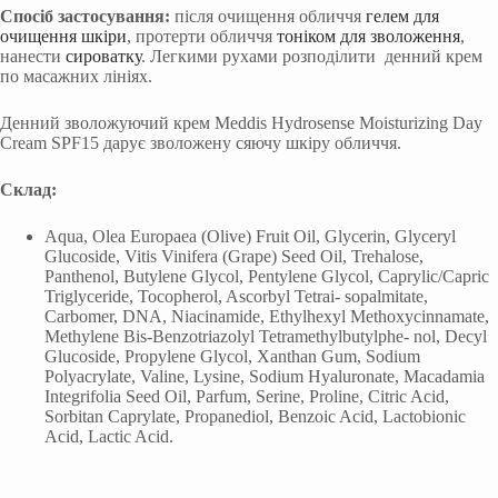
Спосіб застосування:
після очищення обличчя
гелем для
очищення шкіри
, протерти обличчя
тоніком для зволоження
,
нанести
сироватку
. Легкими рухами розподілити денний крем
по масажних лініях.
Денний зволожуючий крем Meddis Hydrosense Moisturizing Day
Cream SPF15 дарує зволожену сяючу шкіру обличчя.
Склад:
Aqua, Olea Europaea (Olive) Fruit Oil, Glycerin, Glyceryl
Glucoside, Vitis Vinifera (Grape) Seed Oil, Trehalose,
Panthenol, Butylene Glycol, Pentylene Glycol, Caprylic/Capric
Triglyceride, Tocopherol, Ascorbyl Tetrai- sopalmitate,
Carbomer, DNA, Niacinamide, Ethylhexyl Methoxycinnamate,
Methylene Bis-Benzotriazolyl Tetramethylbutylphe- nol, Decyl
Glucoside, Propylene Glycol, Xanthan Gum, Sodium
Polyacrylate, Valine, Lysine, Sodium Hyaluronate, Macadamia
Integrifolia Seed Oil, Parfum, Serine, Proline, Citric Acid,
Sorbitan Caprylate, Propanediol, Benzoic Acid, Lactobionic
Acid, Lactic Acid.