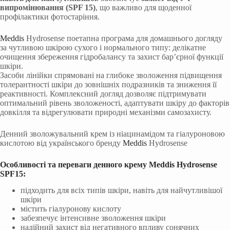
випромінювання (SPF 15)
, що важливо для щоденної
профілактики фотостаріння.
Meddis
Hydrosense поетапна програма для домашнього догляду
за чутливою шкірою сухого і нормального типу: делікатне
очищення збереження гідробалансу та захист бар’єрної функції
шкіри.
Засоби лінійки спрямовані на глибоке зволоження підвищення
толерантності шкіри до зовнішніх подразників та зниження її
реактивності. Комплексний догляд дозволяє підтримувати
оптимальний рівень зволоженості, адаптувати шкіру до факторів
довкілля та відрегулювати природні механізми самозахисту.
Денний зволожувальний крем із ніацинамідом та гіалуроновою
кислотою від українського бренду
Meddis
Hydrosense
Особливості та переваги денного крему Meddis Hydrosense
SPF15:
підходить для всіх типів шкіри, навіть для найчутливішої
шкіри
містить гіалуронову кислоту
забезпечує інтенсивне зволоження шкіри
надійний захист від негативного впливу сонячних