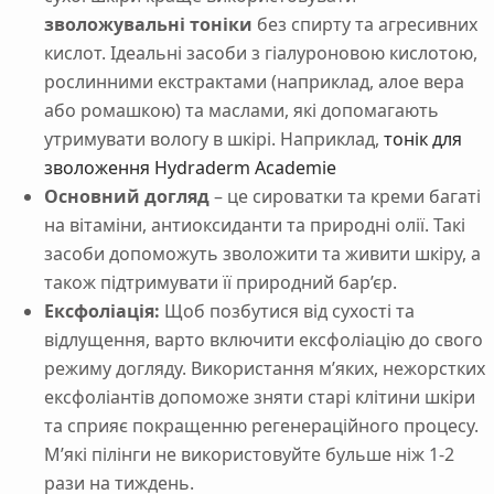
зволожувальні тоніки
без спирту та агресивних
кислот. Ідеальні засоби з гіалуроновою кислотою,
рослинними екстрактами (наприклад, алое вера
або ромашкою) та маслами, які допомагають
утримувати вологу в шкірі. Наприклад,
тонік для
зволоження Hydraderm Academie
Основний догляд
– це сироватки та креми багаті
на вітаміни, антиоксиданти та природні олії. Такі
засоби допоможуть зволожити та живити шкіру, а
також підтримувати її природний бар’єр.
Ексфоліація:
Щоб позбутися від сухості та
відлущення, варто включити ексфоліацію до свого
режиму догляду. Використання м’яких, нежорстких
ексфоліантів допоможе зняти старі клітини шкіри
та сприяє покращенню регенераційного процесу.
М’які пілінги не використовуйте бульше ніж 1-2
рази на тиждень.