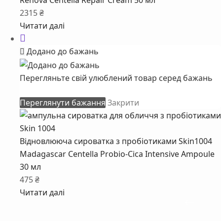
Renova Centella Repair Cream 50 мл
2315
₴
Читати далі
Додано до бажань
Перегляньте свій улюблений товар серед бажань
Переглянути бажання
Закрити
Відновлююча сироватка з пробіотиками Skin1004
Madagascar Centella Probio-Cica Intensive Ampoule
30 мл
475
₴
Читати далі