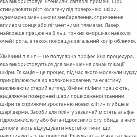
яка використовує інтенсивні світлові промені, щоб
стимулювати ріст колагену під поверхнею шкіри,
одночасно зменшуючи знебарвлення, спричинене
впливом сонця або пігментними плямами. Лазер
найкраще працює на більш тонких зморшках навколо
очей і рота, а також покращує загальний колір обличчя.
Хімічний пілінг — це популярна професійна процедура,
яка використовується для зменшення ознак глікації
шкіри. Глікація – це процес, під час якого молекули цукру
прикріплюються до волокон колагену та еластину,
викликаючи старий вигляд. Хімічні пілінги працюють,
видаляючи поверхневі шари пошкодженої тканини
шкіри та сприяючи зростанню нових клітин глибше в
шарі дерми. Засоби для пілінгу зазвичай містять альфа-
гідроксикислоту або бета-гідроксикислоту, обидві з яких
допомагають відлущувати мертві клітини, що
накопичуються на поверхні. Результат — м’яка та гладка