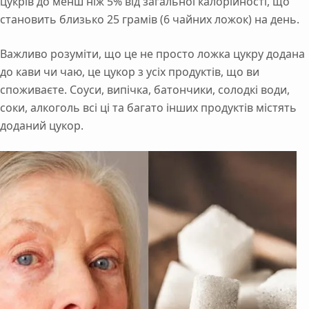
цукрів до менш ніж 5% від загальної калорійності, що
становить близько 25 грамів (6 чайних ложок) на день.
Важливо розуміти, що це не просто ложка цукру додана
до кави чи чаю, це цукор з усіх продуктів, що ви
споживаєте. Соуси, випічка, батончики, солодкі води,
соки, алкоголь всі ці та багато інших продуктів містять
доданий цукор.