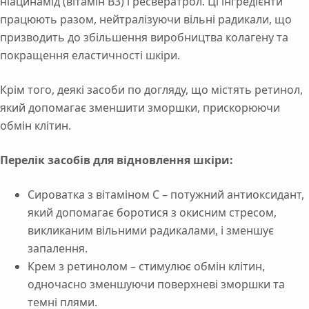
ніацинамід (вітамін B3) і ресвератрол. Ці інгредієнти
працюють разом, нейтралізуючи вільні радикали, що
призводить до збільшення виробництва колагену та
покращення еластичності шкіри.
Крім того, деякі засоби по догляду, що містять ретинол,
який допомагає зменшити зморшки, прискорюючи
обмін клітин.
Перелік засобів для відновлення шкіри:
Сироватка з вітаміном С – потужний антиоксидант,
який допомагає боротися з окисним стресом,
викликаним вільними радикалами, і зменшує
запалення.
Крем з ретинолом – стимулює обмін клітин,
одночасно зменшуючи поверхневі зморшки та
темні плями.