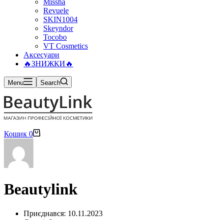
Missha
Revuele
SKIN1004
Skeyndor
Tocobo
VT Cosmetics
Аксесуари
🔥ЗНИЖКИ🔥
Menu
Search
Кошик
0
Beautylink
Приєднався: 10.11.2023