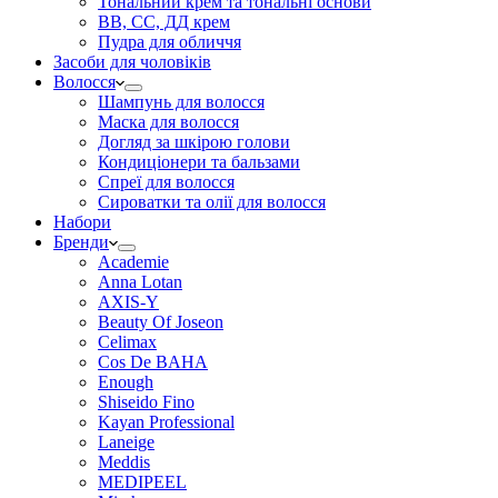
Тональний крем та тональні основи
BB, СС, ДД крем
Пудра для обличчя
Засоби для чоловіків
Волосся
Шампунь для волосся
Маска для волосся
Догляд за шкірою голови
Кондиціонери та бальзами
Спреї для волосся
Сироватки та олії для волосся
Набори
Бренди
Academie
Anna Lotan
AXIS-Y
Beauty Of Joseon
Celimax
Cos De BAHA
Enough
Shiseido Fino
Kayan Professional
Laneige
Meddis
MEDIPEEL