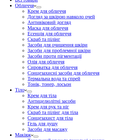
Обличчя
Крем для обличчя
Догляд за шкірою навколо очей
Антивіковий догляд
Маска для обличчя
Есенція для обличчя
Скраб та пілінг
Засоби для очищення шкіри
Засоби для проблемної шкіри
Засоби проти пігментації
Олія для обличчя
Сироватка для обличчя
Сонцезахисні засоби для обличчя
Термальна вода та спрей
Тонік, тонер, лосьон
Тіло
Крем для тіла
Антицелюлітні засоби
Крем для рук та ніг
Скраб та пілінг для тіла
Сонцезахист для тіла
Гель для душу
Засоби для масажу
Макіяж