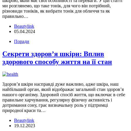
шкірою, який має свої особливості та переваги. У цій статті
ми розглянемо, що таке тонік, для чого він потрібний,
різновиди тоніків, як вибрати тонік для обличчя та як
правильно…
Beautylink
05.04.2024
Поради
Секрети здоров’я шкіри: Вплив
здорового способу життя на її стан
Здоров’я шкіри насправді дуже важливо, адже шкіра, наш
найбільший орган, який відображає загальний стан здоров’я
нашого організму. Здоровий спосіб життя, що включає в себе
правильне харчування, регулярну фізичну активність і
дотримання сону, грає визначальну роль у підтримці
природної краси та…
Beautylink
19.12.2023