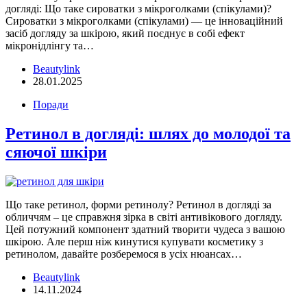
догляді: Що таке сироватки з мікроголками (спікулами)?
Сироватки з мікроголками (спікулами) — це інноваційний
засіб догляду за шкірою, який поєднує в собі ефект
мікронідлінгу та…
Beautylink
28.01.2025
Поради
Ретинол в догляді: шлях до молодої та
сяючої шкіри
Що таке ретинол, форми ретинолу? Ретинол в догляді за
обличчям – це справжня зірка в світі антивікового догляду.
Цей потужний компонент здатний творити чудеса з вашою
шкірою. Але перш ніж кинутися купувати косметику з
ретинолом, давайте розберемося в усіх нюансах…
Beautylink
14.11.2024