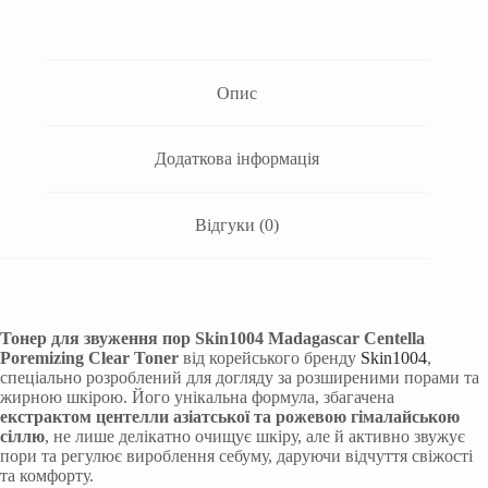
Опис
Додаткова інформація
Відгуки (0)
Тонер для звуження пор Skin1004 Madagascar Centella
Poremizing Clear Toner
від корейського бренду
Skin1004
,
спеціально розроблений для догляду за розширеними порами та
жирною шкірою. Його унікальна формула, збагачена
екстрактом центелли азіатської та рожевою гімалайською
сіллю
, не лише делікатно очищує шкіру, але й активно звужує
пори та регулює вироблення себуму, даруючи відчуття свіжості
та комфорту.