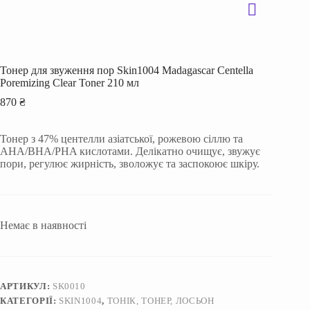
Тонер для звуження пор Skin1004 Madagascar Centella
Poremizing Clear Toner 210 мл
870
₴
Тонер з 47% центелли азіатської, рожевою сіллю та
AHA/BHA/PHA кислотами. Делікатно очищує, звужує
пори, регулює жирність, зволожує та заспокоює шкіру.
Немає в наявності
АРТИКУЛ:
SK0010
КАТЕГОРІЇ:
SKIN1004
,
ТОНІК, ТОНЕР, ЛОСЬОН