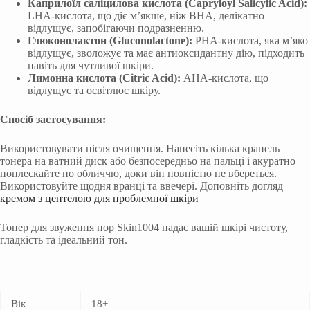
Каприлоїл саліцилова кислота (Capryloyl Salicylic Acid):
LHA-кислота, що діє м’якше, ніж BHA, делікатно
відлущує, запобігаючи подразненню.
Глюконолактон (Gluconolactone):
PHA-кислота, яка м’яко
відлущує, зволожує та має антиоксидантну дію, підходить
навіть для чутливої шкіри.
Лимонна кислота (Citric Acid):
AHA-кислота, що
відлущує та освітлює шкіру.
Спосіб застосування:
Використовувати після очищення. Нанесіть кілька крапель
тонера на ватний диск або безпосередньо на пальці і акуратно
поплескайте по обличчю, доки він повністю не вбереться.
Використовуйте щодня вранці та ввечері. Доповніть догляд
кремом з центелою для проблемної шкіри
Тонер для звуження пор Skin1004 надає вашій шкірі чистоту,
гладкість та ідеальний тон.
Вік
18+