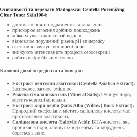
Особливості та переваги Madagascar Centella Poremizing
Clear Toner Skin1004:
допомагає зняти подразнення та запалення
прискорює загоєння дрібних пошкоджень
м’яко усуває залишки забруднень
відновлює порушений рівень рН епідермісу
ефективно звужує розширені пори
знижують інтенсивність процесів себосекреції
робить шкіру більш матовою
Ключові діючі інгредієнти та їхня дія:
Екстракт центелли азіатської (Centella Asiatica Extract):
Заспокоює, загоює, зміцнює.
Рожева гімалайська сіль (Mineral Salts):
Очищує пори,
містить корисні мінерали.
Екстракт кори верби (Salix Alba (Willow) Bark Extract):
Природний ексфоліант, містить саліцилову кислоту, має
протизапальні властивості.
Саліцилова кислота (Salicylic Acid):
BHA-кислота, яка
проникає в пори, очищує їх від себуму та забруднень,
бореться з акне.