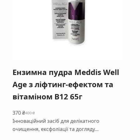
Ензимна пудра Meddis Well
Age з ліфтинг-ефектом та
вітаміном B12 65г
370
₴
400
₴
Оригінальна
Поточна
Інноваційний засіб для делікатного
ціна:
ціна:
очищення, ексфоліації та догляду…
400 ₴.
370 ₴.