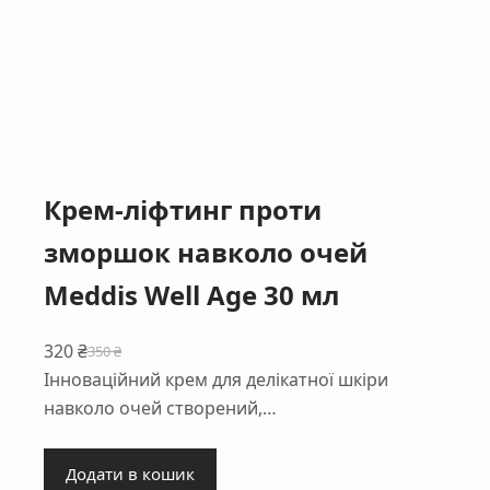
Крем-ліфтинг проти
зморшок навколо очей
Meddis Well Age 30 мл
320
₴
350
₴
Оригінальна
Поточна
Інноваційний крем для делікатної шкіри
ціна:
ціна:
навколо очей створений,…
350 ₴.
320 ₴.
Додати в кошик