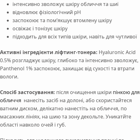
інтенсивно зволожує шкіру обличчя та шиї
відновлює фізіологічний рН
заспокоює та пом’якшує втомлену шкіру
освіжає і тонізує шкіру
підходить для всіх типів шкіри, навіть для чутливої
Активні інгредієнти ліфтинг-тонера:
Hyaluronic Acid
0.5% розгладжує шкіру, глибоко та інтенсивно зволожує,
Panthenol 1% заспокоює, захищає від сухості та втрати
вологи.
Спосіб застосування:
після очищення шкіри
пінкою для
обличчя
нанесіть з
ac
іб на долоні, або скористайтеся
ватним диском, делікатно нанестіть на обличчя, по
масажних лініях, на шию та зону декольте. Уникатйте
області навколо очей і губ.