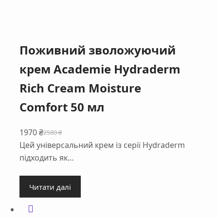
Поживний зволожуючий
крем Academie Hydraderm
Rich Cream Moisture
Comfort 50 мл
1970
₴
2580
₴
Оригінальна
Поточна
Цей універсальний крем із серії Hydraderm
ціна:
ціна:
підходить як…
2580 ₴.
1970 ₴.
Читати далі