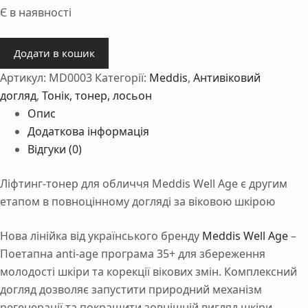
Є в наявності
Ліфтинг-
Додати в кошик
тонер
Артикул:
MD0003
Категорії:
Meddis
,
Антивіковий
для
обличчя
догляд
,
Тонік, тонер, лосьон
Meddis
Опис
Well
Додаткова інформація
Age
Відгуки (0)
Lifting
Toner150
Ліфтинг-тонер для обличчя Meddis Well Age є другим
мл
етапом в повноцінному догляді за віковою шкірою
кількість
Нова лінійка від українського бренду
Meddis Well Age
–
Поетапна anti-age програма 35+ для збереження
молодості шкіри та корекції вікових змін. Комплексний
догляд дозволяє запустити природний механізм
регенерації та покращити зовнішній вигляд шкіри.