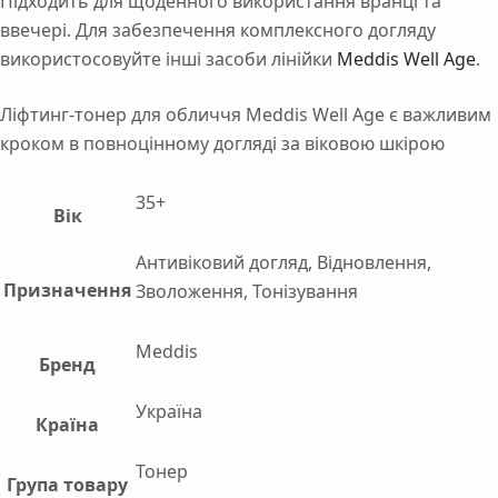
Підходить для щоденного використання вранці та
ввечері. Для забезпечення комплексного догляду
використосовуйте інші засоби лінійки
Meddis Well Age
.
Ліфтинг-тонер для обличчя Meddis Well Age є важливим
кроком в повноцінному догляді за віковою шкірою
35+
Вік
Антивіковий догляд, Відновлення,
Призначення
Зволоження, Тонізування
Meddis
Бренд
Україна
Країна
Тонер
Група товару