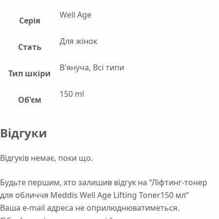
Well Age
Серія
Для жінок
Стать
В'януча, Всі типи
Тип шкіри
150 ml
Об'єм
Відгуки
Відгуків немає, поки що.
Будьте першим, хто залишив відгук на “Ліфтинг-тонер
для обличчя Meddis Well Age Lifting Toner150 мл”
Ваша e-mail адреса не оприлюднюватиметься.