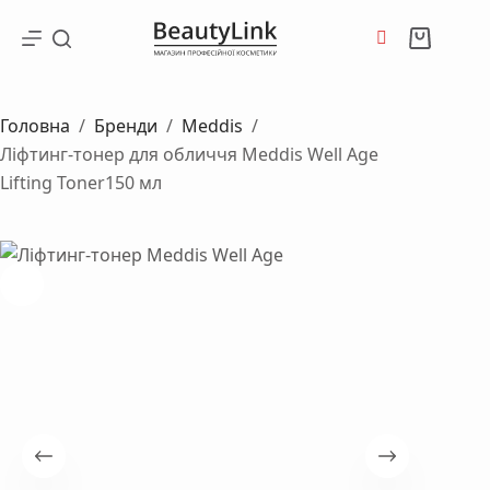
Перейти
до
Кошик
вмісту
Головна
/
Бренди
/
Meddis
/
Ліфтинг-тонер для обличчя Meddis Well Age
Lifting Toner150 мл