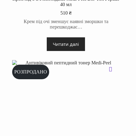
40 мл
510
₴
Крем під очі зменшує наявні зморшки та
перешкоджає…
Читати далі
РОЗПРОДАНО