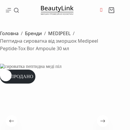
Перейти
до
Кошик
вмісту
Головна
/
Бренди
/
MEDIPEEL
/
Пептидна сироватка від зморшок Medipeel
Peptide-Tox Bor Ampoule 30 мл
РОЗПРОДАНО