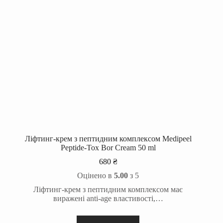
Ліфтинг-крем з пептидним комплексом Medipeel
Peptide-Tox Bor Cream 50 ml
680
₴
Оцінено в
5.00
з 5
Ліфтинг-крем з пептидним комплексом має
виражені anti-age властивості,…