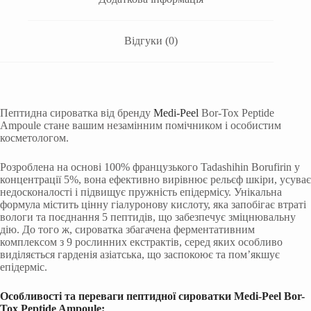
Відгуки (0)
Пептидна сироватка від бренду
Medi-Peel
Bor-Tox Peptide
Ampoule стане вашим незамінним помічником і особистим
косметологом.
Розроблена на основі 100% французького Tadashihin Borufirin у
концентрації 5%, вона ефективно вирівнює рельєф шкіри, усуває
недосконалості і підвищує пружність епідермісу. Унікальна
формула містить цінну гіалуронову кислоту, яка запобігає втраті
вологи та поєднання 5 пептидів, що забезпечує зміцнювальну
дію. До того ж, сироватка збагачена ферментативним
комплексом з 9 рослинних екстрактів, серед яких особливо
виділяється гарденія азіатська, що заспокоює та пом’якшує
епідерміс.
Особливості та переваги пептидної сироватки Medi-Peel Bor-
Tox Peptide Ampoule: