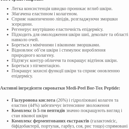
Легка консистенція швидко проникає вглиб шкіри.
Збагачена еластином і колагеном.
Сприяє накопиченню ліпідів, розгладжуючи зморшки
зсередини.
Регенерує внутрішню еластичність епідермісу.
Підходить для омолодження шкіри шиї, декольте та області
навколо очей.
Бореться з мімічними і віковими зморшками.
Відновлює об’єм шкіри і стимулює вироблення
природного колагену.
Підтягує контур обличчя та покращує відтінок шкіри.
Бореться з пігментацією.
Покращує захисні функції шкіри та сприяє оновленню
епідермісу.
Активні інгредієнти сироватки Medi-Peel Bor-Tox Peptide:
Гіалуронова кислота
(26%) і гідролізовані колаген та
еластин (44%) забезпечує інтенсивне зволоження
Комплекс із 5-ти пептидів
значно покращують вигляд і
стан вікової шкіри
Комплекс ферментованих екстрактів
(галактомісіс,
біфідобактерії, портулак, гарбуз, соя, рис тощо) спрямовані