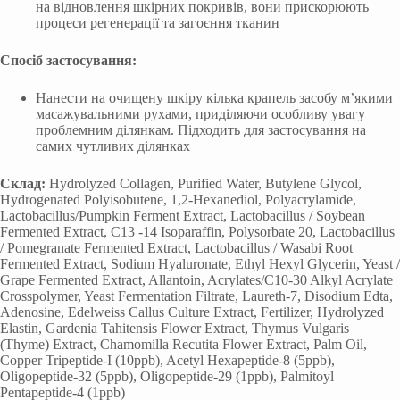
на відновлення шкірних покривів, вони прискорюють
процеси регенерації та загоєння тканин
Спосіб застосування:
Нанести на очищену шкіру кілька крапель засобу м’якими
масажувальними рухами, приділяючи особливу увагу
проблемним ділянкам. Підходить для застосування на
самих чутливих ділянках
Склад:
Hydrolyzed Collagen, Purified Water, Butylene Glycol,
Hydrogenated Polyisobutene, 1,2-Hexanediol, Polyacrylamide,
Lactobacillus/Pumpkin Ferment Extract, Lactobacillus / Soybean
Fermented Extract, C13 -14 Isoparaffin, Polysorbate 20, Lactobacillus
/ Pomegranate Fermented Extract, Lactobacillus / Wasabi Root
Fermented Extract, Sodium Hyaluronate, Ethyl Hexyl Glycerin, Yeast /
Grape Fermented Extract, Allantoin, Acrylates/C10-30 Alkyl Acrylate
Crosspolymer, Yeast Fermentation Filtrate, Laureth-7, Disodium Edta,
Adenosine, Edelweiss Callus Culture Extract, Fertilizer, Hydrolyzed
Elastin, Gardenia Tahitensis Flower Extract, Thymus Vulgaris
(Thyme) Extract, Chamomilla Recutita Flower Extract, Palm Oil,
Copper Tripeptide-I (10ppb), Acetyl Hexapeptide-8 (5ppb),
Oligopeptide-32 (5ppb), Oligopeptide-29 (1ppb), Palmitoyl
Pentapeptide-4 (1ppb)