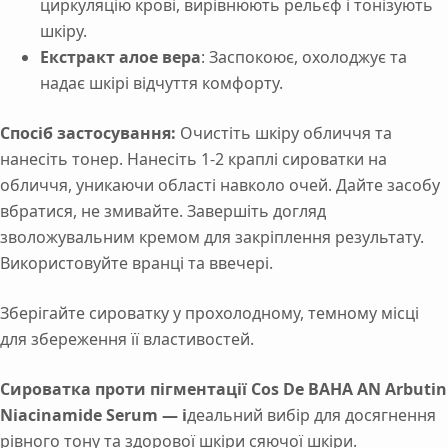
циркуляцію крові, вирівнюють рельєф і тонізують
шкіру.
Екстракт алое вера
: Заспокоює, охолоджує та
надає шкірі відчуття комфорту.
Спосіб застосування:
Очистіть шкіру обличчя та
нанесіть тонер. Нанесіть 1-2 краплі сироватки на
обличчя, уникаючи області навколо очей. Дайте засобу
вбратися, не змивайте. Завершіть догляд
зволожувальним кремом для закріплення результату.
Використовуйте вранці та ввечері.
Зберігайте сироватку у прохолодному, темному місці
для збереження її властивостей.
Сироватка проти пігментації Cos De BAHA AN Arbutin
Niacinamide Serum — і
деальний вибір для досягнення
рівного тону та здорової шкіри сяючої шкіри.