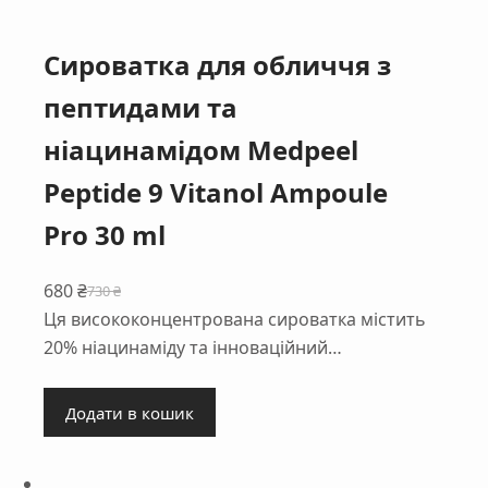
Сироватка для обличчя з
пептидами та
ніацинамідом Medpeel
Peptide 9 Vitanol Ampoule
Pro 30 ml
680
₴
730
₴
Оригінальна
Поточна
Ця висококонцентрована сироватка містить
ціна:
ціна:
20% ніацинаміду та інноваційний…
730 ₴.
680 ₴.
Додати в кошик