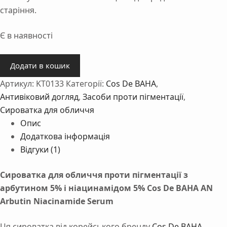
старіння.
Є в наявності
Сироватка
Додати в кошик
проти
Артикул:
KT0133
Категорії:
Cos De BAHA
,
пігментації
Cos
Антивіковий догляд
,
Засоби проти пігментації
,
De
Сироватка для обличчя
BAHA
Опис
Arbutin
Додаткова інформація
Niacinamide
Відгуки (1)
Serum
30
Сироватка для обличчя проти пігментації з
ml
арбутином 5% і ніацинамідом 5% Cos De BAHA AN
кількість
Arbutin Niacinamide Serum
Ця сироватка від корейського бренду
Cos De BAHA