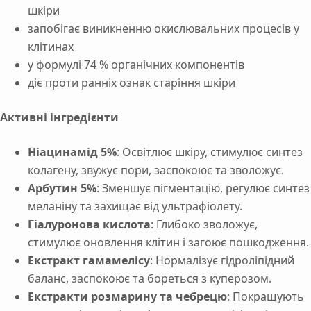
шкіри
запобігає виникненню окислювальних процесів у
клітинах
у формулі 74 % органічних компонентів
діє проти ранніх ознак старіння шкіри
Активні інгредієнти
Ніацинамід 5%
: Освітлює шкіру, стимулює синтез
колагену, звужує пори, заспокоює та зволожує.
Арбутин 5%
: Зменшує пігментацію, регулює синтез
меланіну та захищає від ультрафіолету.
Гіалуронова кислота
: Глибоко зволожує,
стимулює оновлення клітин і загоює пошкодження.
Екстракт гамамелісу
: Нормалізує гідроліпідний
баланс, заспокоює та бореться з куперозом.
Екстракти розмарину та чебрецю
: Покращують