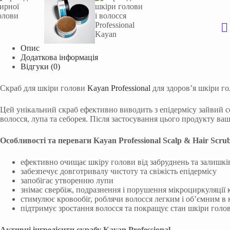
Опис
Додаткова інформація
Відгуки (0)
Скраб для шкіри голови
Kayan Professional
для здоров’я шкіри го
Цей унікальний скраб ефективно виводить з епідермісу зайвий 
волосся, лупа та себорея. Після застосування цього продукту ва
Особливості та переваги Kayan Professional Scalp & Hair Scru
ефективно очищає шкіру голови від забруднень та залишків
забезпечує довготривалу чистоту та свіжість епідермісу
запобігає утворенню лупи
знімає свербіж, подразнення і порушення мікроциркуляції 
стимулює кровообіг, роблячи волосся легким і об’ємним в 
підтримує зростання волосся та покращує стан шкіри голо
Активні інгредієнти скрабу Kayan Professional