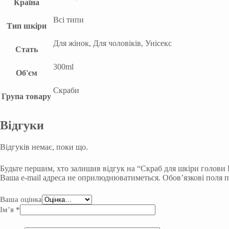
Країна
Всі типи
Тип шкіри
Для жінок, Для чоловіків, Унісекс
Стать
300ml
Об'єм
Скраби
Група товару
Відгуки
Відгуків немає, поки що.
Будьте першим, хто залишив відгук на “Скраб для шкіри голови Ka
Ваша e-mail адреса не оприлюднюватиметься.
Обов’язкові поля 
Ваша оцінка
Ім’я
*