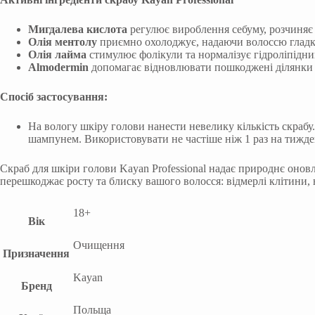
Мигдалева кислота
регулює вироблення себуму, розчиняє
Олія ментолу
приємно охолоджує, надаючи волоссю гладкі
Олія лайма
стимулює фолікули та нормалізує гідроліпідни
Almodermin
допомагає відновлювати пошкоджені ділянки 
Спосіб застосування:
На вологу шкіру голови нанести невелику кількість скраб
шампунем. Використовувати не частіше ніж 1 раз на тижде
Скраб для шкіри голови Kayan Professional надає природнє оно
перешкоджає росту та блиску вашого волосся: відмерлі клітини, 
18+
Вік
Очищення
Призначення
Kayan
Бренд
Польща