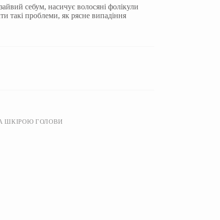
зайвий себум, насичує волосяні фолікули
и такі проблеми, як рясне випадіння
А ШКІРОЮ ГОЛОВИ