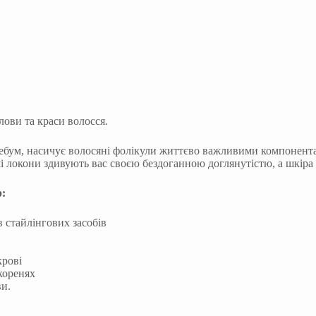
лови та краси волосся.
себум, насичує волосяні фолікули життєво важливими компонента
ші локони здивують вас своєю бездоганною доглянутістю, а шкіра
b:
 стайлінгових засобів
крові
коренях
ви.