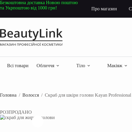
Перейти
Безкоштовна доставка Новою поштою
до
та Укрпоштою від 1000 грн!
Про магазин
С
вмісту
Всі товари
Обличчя
Тіло
Макіяж
Головна
/
Волосся
/
Скраб для шкіри голови Kayan Professional 
РОЗПРОДАНО