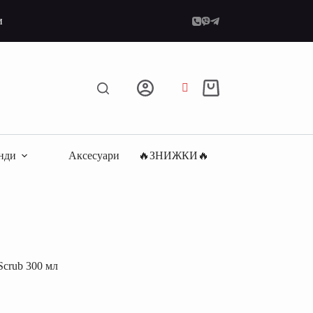
и
Кошик
нди
Аксесуари
🔥ЗНИЖКИ🔥
Scrub 300 мл