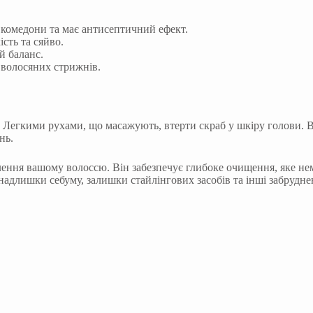
 комедони та має антисептичний ефект.
сть та сяйво.
й баланс.
волосяних стрижнів.
у. Легкими рухами, що масажують, втерти скраб у шкіру голови.
нь.
влення вашому волоссю. Він забезпечує глибоке очищення, яке 
надлишки себуму, залишки стайлінгових засобів та інші забрудне