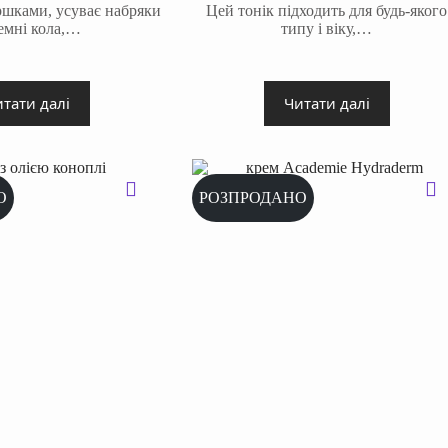
оршками, усуває набряки
Цей тонік підходить для будь-якого
темні кола,…
типу і віку,…
тати далі
Читати далі
О
РОЗПРОДАНО