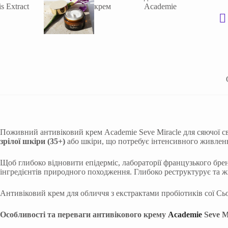
Поживний антивіковий крем Academie Seve Miracle для сяючої с
зрілої шкіри (35+)
або шкіри, що потребує інтенсивного живленн
Щоб глибоко відновити епідерміс, лабораторії французького бре
інгредієнтів природного походження. Глибоко реструктурує та ж
Антивіковий крем для обличчя з екстрактами пробіотиків сої Сь
Особливості та переваги антивікового крему
Academie
Seve M