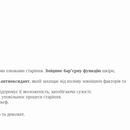
ими ознаками старіння.
Зміцнює бар’єрну функцію
шкіри,
й
антиоксидант
, який захищає від впливу зовнішніх факторів та
ідтримує її зволоженість, запобігаючи сухості.
 уповільнює процеси старіння.
ьєф.
та декольте.