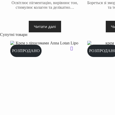
ціна:
ціна:
Освітлює пігментацію, вирівнює тон,
Бореться зі зм
1679 ₴.
1540 ₴.
стимулює колаген та делікатно…
та 
Читати далі
Чи
Супутні товари
РОЗПРОДАНО
РОЗПРОДАН