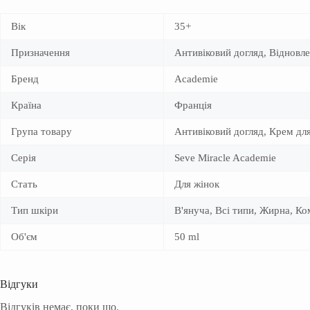
Вік
35+
Призначення
Антивіковий догляд, Відновл
Бренд
Academie
Країна
Франція
Група товару
Антивіковий догляд, Крем дл
Серія
Seve Miracle Academie
Стать
Для жінок
Тип шкіри
В'януча, Всі типи, Жирна, К
Об'єм
50 ml
Відгуки
Відгуків немає, поки що.