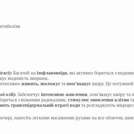
метаболізм
ract):
Багатий на
ізофлавоноїди
, які активно борються з видим
шує видимість зморшок.
нтенсивно
живить, зволожує
та
пом’якшує
шкіру. Це потужни
ї олії):
Забезпечує
інтенсивне живлення
, пом’якшує шкіру та п
 бореться з вільними радикалами,
стимулює оновлення клітин
та
ають трансепідермальній втраті води
та розгладжують мікрорел
ечері, нанесіть легкими масажними рухами на все обличчя, шию 