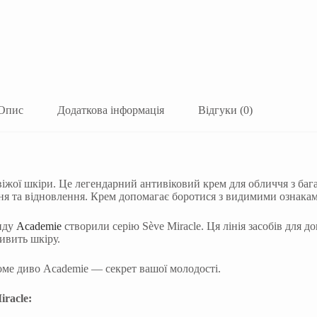
Опис
Додаткова інформація
Відгуки (0)
віжої шкіри. Це легендарний антивіковий крем для обличчя з б
я та відновлення. Крем допомагає боротися з видимими ознаками
нду
Academie
створили серію Sève Miracle. Ця лінія засобів для д
ивить шкіру.
оме диво Academie — секрет вашої молодості.
iracle: