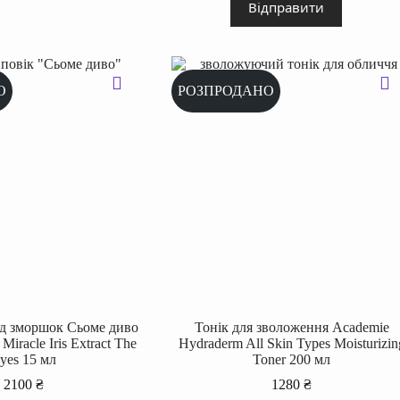
Відправити
О
РОЗПРОДАНО
від зморшок Сьоме диво
Тонік для зволоження Academie
Miracle Iris Extract The
Hydraderm All Skin Types Moisturizin
yes 15 мл
Toner 200 мл
2100
₴
1280
₴