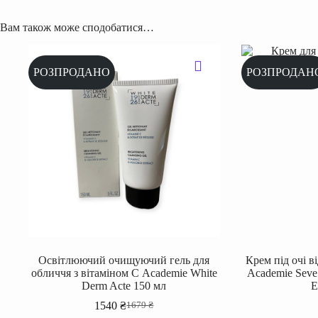
Вам також може сподобатися…
РОЗПРОДАНО
РОЗПРОДАН
Освітлюючий очищуючий гель для
Крем під очі 
обличчя з вітаміном С Academie White
Academie Seve 
Derm Acte 150 мл
E
1540
₴
1679
₴
Оригінальна
Поточна