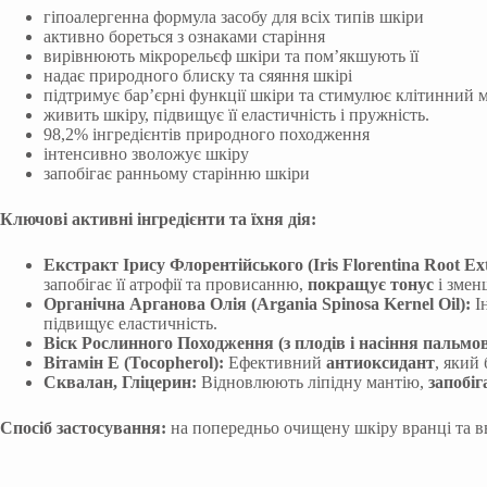
гіпоалергенна формула засобу для всіх типів шкіри
активно бореться з ознаками старіння
вирівнюють мікрорельєф шкіри та пом’якшують її
надає природного блиску та сяяння шкірі
підтримує бар’єрні функції шкіри та стимулює клітинний 
живить шкіру, підвищує її еластичність і пружність.
98,2% інгредієнтів природного походження
інтенсивно зволожує шкіру
запобігає ранньому старінню шкіри
Ключові активні інгредієнти та їхня дія:
Екстракт Ірису Флорентійського (Iris Florentina Root Ext
запобігає її атрофії та провисанню,
покращує тонус
і змен
Органічна Арганова Олія (Argania Spinosa Kernel Oil):
І
підвищує еластичність.
Віск Рослинного Походження (з плодів і насіння пальмово
Вітамін Е (Tocopherol):
Ефективний
антиоксидант
, який
Сквалан, Гліцерин:
Відновлюють ліпідну мантію,
запобіг
Спосіб застосування:
на попередньо очищену шкіру вранці та вв