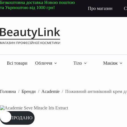
Перейти
Безкоштовна доставка Новою поштою
до
та Укрпоштою від 1000 грн!
Про магазин
С
вмісту
Всі товари
Обличчя
Тіло
Макіяж
Головна
/
Бренди
/
Academie
/
Поживний антивіковий крем для
РОЗПРОДАНО