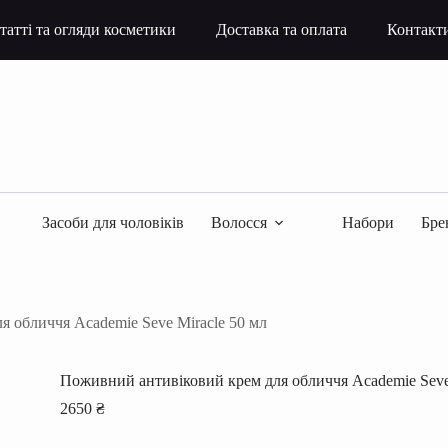
татті та огляди косметики
Доставка та оплата
Контакт
Засоби для чоловіків
Волосся
Набори
Бре
 обличчя Academie Seve Miracle 50 мл
Поживний антивіковий крем для обличчя Academie Seve 
2650
₴