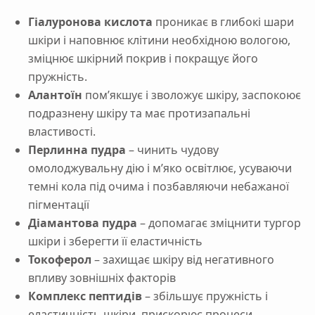
Гіалуронова кислота
проникає в глибокі шари
шкіри і наповнює клітини необхідною вологою,
зміцнює шкірний покрив і покращує його
пружність.
Алантоїн
пом’якшує і зволожує шкіру, заспокоює
подразнену шкіру та має протизапальні
властивості.
Перлинна пудра
– чинить чудову
омолоджувальну дію і м’яко освітлює, усуваючи
темні кола під очима і позбавляючи небажаної
пігментації
Діамантова пудра
– допомагає зміцнити тургор
шкіри і зберегти її еластичність
Токоферол
– захищає шкіру від негативного
впливу зовнішніх факторів
Комплекс пептидів
– збільшує пружність і
еластичність шкіри, прискорює процеси