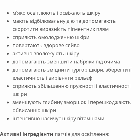
м’яко освітлюють і освіжають шкіру
мають відбілювальну дію та допомагають
скоротити виразність пігментних плям
сприяють омолодженню шкіри
повертають здорове сяйво
активно зволожують шкіру
допомагають зменшити набряки під очима
допомагають зміцнити тургор шкіри, зберегти її
еластичність і вирівняти рельєф
сприяють збільшенню пружності і еластичності
шкіри
зменшують глибину зморшок і перешкоджають
обвисанню шкіри
інтенсивно насичує шкіру вітамінами
Активні інгредієнти
патчів для освітлення: