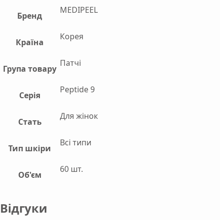
MEDIPEEL
Бренд
Корея
Країна
Патчі
Група товару
Peptide 9
Серія
Для жінок
Стать
Всі типи
Тип шкіри
60 шт.
Об'єм
Відгуки