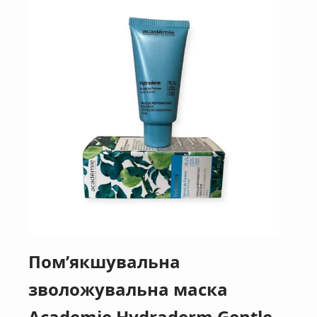
Пом’якшувальна
зволожувальна маска
Academie Hydraderm Gentle