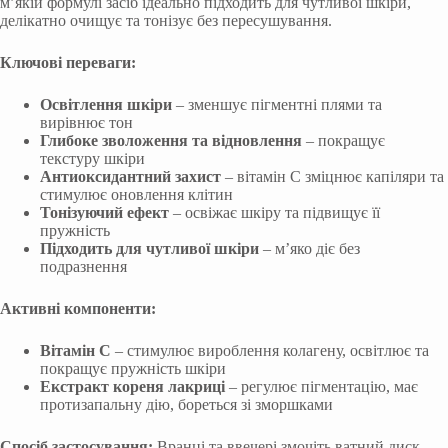
м’якій формулі засіб ідеально підходить для чутливої шкіри,
делікатно очищує та тонізує без пересушування.
Ключові переваги:
Освітлення шкіри
– зменшує пігментні плями та
вирівнює тон
Глибоке зволоження та відновлення
– покращує
текстуру шкіри
Антиоксидантний захист
– вітамін C зміцнює капіляри та
стимулює оновлення клітин
Тонізуючий ефект
– освіжає шкіру та підвищує її
пружність
Підходить для чутливої шкіри
– м’яко діє без
подразнення
Активні компоненти:
Вітамін C
– стимулює вироблення колагену, освітлює та
покращує пружність шкіри
Екстракт кореня лакриці
– регулює пігментацію, має
протизапальну дію, бореться зі зморшками
Спосіб застосування:
Вранці та ввечері змочіть ватний диск