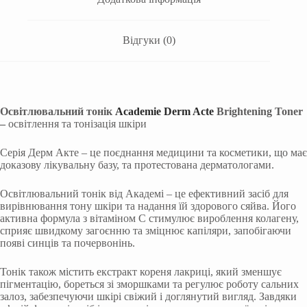
Відгуки (0)
Освітлювальний тонік
Academie Derm Acte
Brightening Toner
–
освітлення та тонізація шкіри
Серія Дерм Акте – це поєднання медицини та косметики, що має
доказову лікувальну базу, та протестована дерматологами.
Освітлювальний тонік від Академі – це ефективний засіб для
вирівнювання тону шкіри та надання їй здорового сяйва. Його
активна формула з вітаміном С стимулює вироблення колагену,
сприяє швидкому загоєнню та зміцнює капіляри, запобігаючи
появі синців та почервонінь.
Тонік також містить екстракт кореня лакриці, який зменшує
пігментацію, бореться зі зморшками та регулює роботу сальних
залоз, забезпечуючи шкірі свіжий і доглянутий вигляд. Завдяки