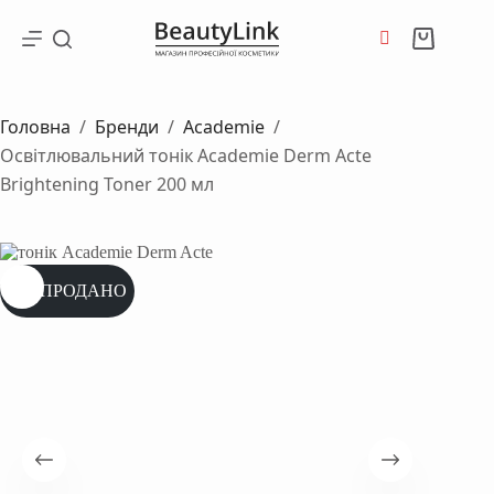
Перейти
до
Кошик
вмісту
Головна
/
Бренди
/
Academie
/
Освітлювальний тонік Academie Derm Acte
Brightening Toner 200 мл
РОЗПРОДАНО