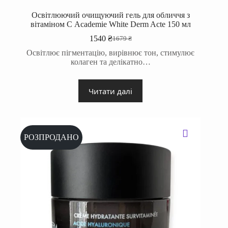
Освітлюючий очищуючий гель для обличчя з
вітаміном С Academie White Derm Acte 150 мл
1540
₴
1679
₴
Оригінальна
Поточна
ціна:
ціна:
Освітлює пігментацію, вирівнює тон, стимулює
1679 ₴.
1540 ₴.
колаген та делікатно…
Читати далі
РОЗПРОДАНО