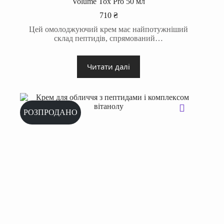
Volume Tox Pro 50 мл
710
₴
Цей омолоджуючий крем має найпотужніший
склад пептидів, спрямований…
Читати далі
РОЗПРОДАНО