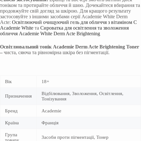
тоніком та протирайте обличчя й шию. Дочекайтеся вбирання та
продовжуйте свій догляд за шкірою. Для кращого результату
застосовуйте з іншими засобами серії Academie White Derm
Acte:
Освітлюючий очищуючий гель для обличчя з вітаміном С
Academie White
та
Сироватка для освітлення та зволоження
обличчя Academie White Derm Acte Brightening
Освітлювальний тонік Academie Derm Acte Brightening Toner
–
чиста, сяюча та рівномірна шкіра без пігментації.
Вік
18+
Відбілювання, Зволоження, Освітлення,
Призначення
Тонізування
Бренд
Academie
Країна
Франція
Група
Засоби проти пігментації, Тонер
товару