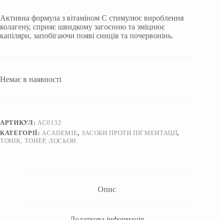
ціна:
ціна:
1650 ₴.
1360 ₴.
Активна формула з вітаміном С стимулює вироблення
колагену, сприяє швидкому загоєнню та зміцнює
капіляри, запобігаючи появі синців та почервонінь.
Немає в наявності
АРТИКУЛ:
AC0132
КАТЕГОРІЇ:
ACADEMIE
,
ЗАСОБИ ПРОТИ ПІГМЕНТАЦІЇ
,
ТОНІК, ТОНЕР, ЛОСЬОН
Опис
Додаткова інформація