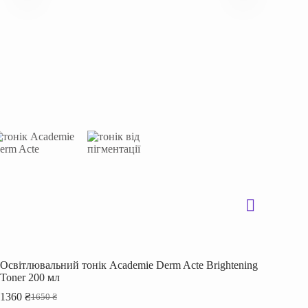
Освітлювальний тонік Academie Derm Acte Brightening
Toner 200 мл
1360
₴
1650
₴
Оригінальна
Поточна