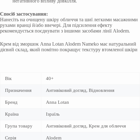
негативного впливу довкілля.
Спосіб застосування:
Нанесіть на очищену шкіру обличчя та шиї легкими масажними
рухами вранці й/або ввечері. Для підсилення ефекту
рекомендується поєднувати з іншими засобами лінії Alodem.
Крем від зморшок Anna Lotan Alodem Nameko має натуральний
дієвий склад, який помітно покращує текстуру втомленої шкіри
Вік
40+
Призначення
Антивіковий догляд, Відновлення
Бренд
Anna Lotan
Країна
Ізраїль
Група товару
Антивіковий догляд, Крем для обличчя
Серія
Alodem