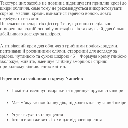
Текстура цих засобів не повинна підвищувати приплив крові до
шкіри обличчя, саме тому не рекомендується використовувати
скраби, масляні креми, вмиватися гарячою водою, довго
перебувати на сонці.
Перевагою препаратів цієї серії є те, що вони спеціально
створені на водній основі у вигляді гелів та емульсій, для більш
дбайливого догляду за шкірою.
Антивіковий крем для обличчя з грибними полісахаридами,
пептидами й рослинними оліями, створений для догляду за
зрілою, чутливою та сухою шкірою 45+. Формула крему глибоко
зволожує, живить, зменшує глибину зморшок і сприяє
природному відновленню клітин.
Переваги та особливості крему Nameko:
Помітно зменшує зморшки та підвищує пружність шкіри
Має м’яку заспокійливу дію, підходить для чутливої шкіри
Усуває сухість та лущення
Інтенсивно живить і захищає від зневоднення