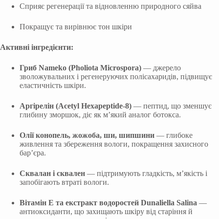
Сприяє регенерації та відновленню природного сяйва
Покращує та вирівнює тон шкіри
Активні інгредієнти:
Гриб Nameko (Pholiota Microspora)
— джерело
зволожувальних і регенеруючих полісахаридів, підвищує
еластичність шкіри.
Аргірелін (Acetyl Hexapeptide-8)
— пептид, що зменшує
глибину зморшок, діє як м’який аналог ботокса.
Олії конопель, жожоба, ши, шипшини
— глибоке
живлення та збереження вологи, покращення захисного
бар’єра.
Сквалан і сквален
— підтримують гладкість, м’якість і
запобігають втраті вологи.
Вітамін Е та екстракт водоростей Dunaliella Salina
—
антиоксиданти, що захищають шкіру від старіння й