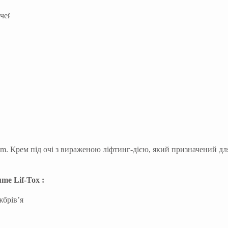
eam. Крем під очі з вираженою ліфтинг-дією, який призначений д
ume Lif-Tox :
жбрів’я