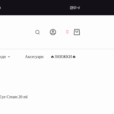
и
Кошик
нди
Аксесуари
🔥ЗНИЖКИ🔥
 Eye Cream 20 ml