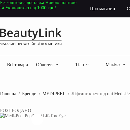
Перейти
Безкоштовна доставка Новою поштою
до
та Укрпоштою від 1000 грн!
Про магазин
С
вмісту
Всі товари
Обличчя
Тіло
Макіяж
Головна
/
Бренди
/
MEDIPEEL
/
Ліфтинг крем під очі Medi-Pe
РОЗПРОДАНО