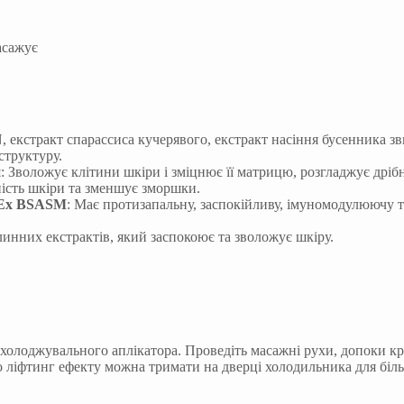
асажує
 екстракт спарассиса кучерявого, екстракт насіння бусенника зв
структуру.
н
: Зволожує клітини шкіри і зміцнює її матрицю, розгладжує дріб
ність шкіри та зменшує зморшки.
 Ex BSASM
: Має протизапальну, заспокійливу, імуномодулюючу 
линних екстрактів, який заспокоює та зволожує шкіру.
охолоджувального аплікатора. Проведіть масажні рухи, допоки к
о ліфтинг ефекту можна тримати на дверці холодильника для біл