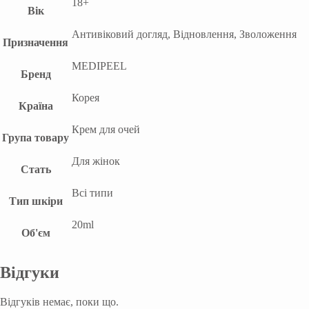
18+
Вік
Антивіковий догляд, Відновлення, Зволоження
Призначення
MEDIPEEL
Бренд
Корея
Країна
Крем для очей
Група товару
Для жінок
Стать
Всі типи
Тип шкіри
20ml
Об'єм
Відгуки
Відгуків немає, поки що.