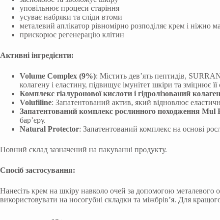
уповільнює процеси старіння
усуває набряки та сліди втоми
металевий аплікатор рівномірно розподіляє крем і ніжно м
прискорює регенерацію клітин
Активні інгредієнти:
Volume Complex (9%)
: Містить дев’ять пептидів, SURRAN,
колагену і еластину, підвищує імунітет шкіри та зміцнює її 
Комплекс гіалуронової кислоти і гідролізований колаге
Volufiline
: Запатентований актив, який відновлює еластич
Запатентований комплекс рослинного походження Mul
бар’єру.
Natural Protector
: Запатентований комплекс на основі рос
Повний склад зазначений на пакуванні продукту.
Спосіб застосування:
Нанесіть крем на шкіру навколо очей за допомогою металевого 
використовувати на носогубні складки та міжбрів’я. Для кращог