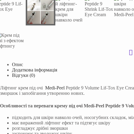
Опис
Додаткова інформація
Відгуки (0)
Ліфтинг крем під очі
Medi-Peel
Peptide 9 Volume Lif-Tox Eye Cr
зморшок і запобігання утворенню нових.
Особливості та переваги крему під очі Medi-Peel
Peptide 9 Vol
підходить для шкіри навколо очей, носогубних складок, мі
має виражений ліфтинг ефект та підтягує шкіру
розгладжує дрібні зморшки
заспокоює та зволожує шкіру