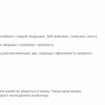
ичайного і шавлії лікарської. Цей комплекс стимулює синтез
ні зморшки і підтримує пружність.
та ранозагоювальну дію, підвищує ефективність шкірного
рем повністю вбереться в шкіру. Також крем можна
ьшого охолодження аплікатора.