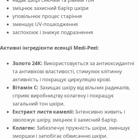
зміцнює захисний бар’єр шкіри
уповільнює процес старіння
зменшує UV-пошкодження
заспокоює і знижує подразнення
Активні інгредієнти
есенції Medi-Peel
:
Золото 24К:
Використовується за антиоксидантні
та антивікові властивості, стимулює клітинну
активність і покращує циркуляцію крові.
Вітамін C:
Захищає шкіру від вільних радикалів,
сприяє виробництву колагену і покращує
загальний тон шкіри.
Екстракт листя камелії:
Інтенсивно живить і
зволожує шкіру, зміцнює її захисний бар’єр.
Колаген:
Забезпечує пружність шкіри, зменшує
зморшки і запобігає обвисанню шкіри.