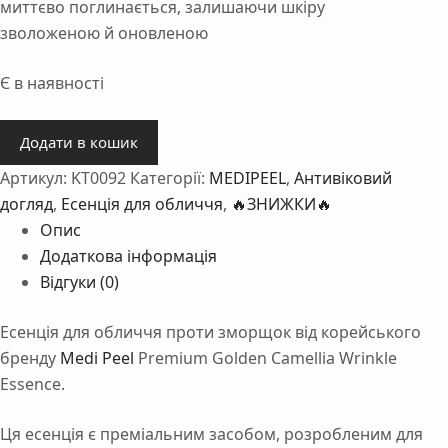
миттєво поглинається, залишаючи шкіру
зволоженою й оновленою
Є в наявності
Есенція
Додати в кошик
для
Артикул:
KT0092
Категорії:
MEDIPEEL
,
Антивіковий
обличчя
проти
догляд
,
Есенція для обличчя
,
🔥ЗНИЖКИ🔥
зморшок
Опис
Medi-
Додаткова інформація
Peel
Відгуки (0)
Premium
Golden
Есенція для обличчя проти зморщок від корейського
Camellia
бренду
Medi Peel
Premium Golden Camellia Wrinkle
Wrinkle
Essence.
Essence
50
Ця есенція є преміальним засобом, розробленим для
ml