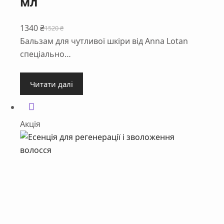
мл
1340
₴
1520
₴
Оригінальна
Поточна
Бальзам для чутливої шкіри від Anna Lotan
ціна:
ціна:
спеціально…
1520 ₴.
1340 ₴.
Читати далі
Акція