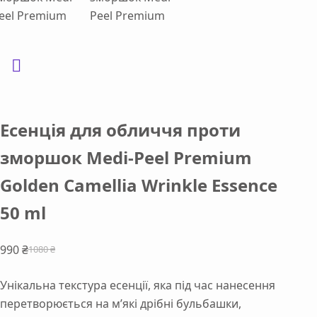
Есенція для обличчя проти
зморшок Medi-Peel Premium
Golden Camellia Wrinkle Essence
50 ml
990
₴
1080
₴
Оригінальна
Поточна
ціна:
ціна:
Унікальна текстура есенції, яка під час нанесення
1080 ₴.
990 ₴.
перетворюється на м’які дрібні бульбашки,