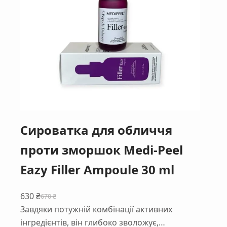
Сироватка для обличчя
проти зморшок Medi-Peel
Eazy Filler Ampoule 30 ml
630
₴
670
₴
Оригінальна
Поточна
Завдяки потужній комбінації активних
ціна:
ціна:
інгредієнтів, він глибоко зволожує,…