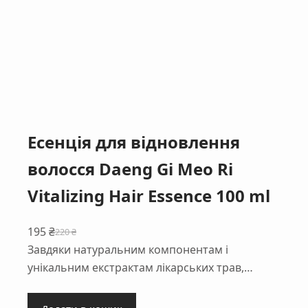
Есенція для відновлення
волосся Daeng Gi Meo Ri
Vitalizing Hair Essence 100 ml
195
₴
220
₴
Оригінальна
Поточна
Завдяки натуральним компонентам і
ціна:
ціна:
унікальним екстрактам лікарських трав,…
220 ₴.
195 ₴.