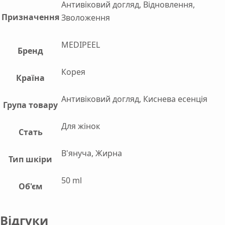
Антивіковий догляд, Відновлення,
Призначення
Зволоження
MEDIPEEL
Бренд
Корея
Країна
Антивіковий догляд, Киснева есенція
Група товару
Для жінок
Стать
В'януча, Жирна
Тип шкіри
50 ml
Об'єм
Відгуки