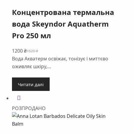
Концентрована термальна
вода Skeyndor Aquatherm
Pro 250 мл
1200
₴
1620
₴
Оригінальна
Поточна
Вода Акватерм освіжає, тонізує і миттєво
ціна:
ціна:
оживляє шкіру,…
1620 ₴.
1200 ₴.
Читати далі
РОЗПРОДАНО