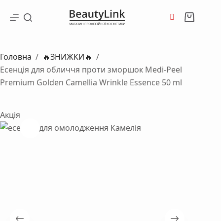
Перейти
до
Кошик
вмісту
Головна
/
🔥ЗНИЖКИ🔥
/
Есенція для обличчя проти зморшок Medi-Peel
Premium Golden Camellia Wrinkle Essence 50 ml
Акція