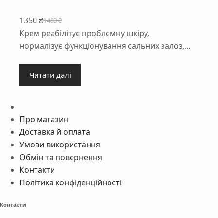
1350
₴
1480
₴
Оригінальна
Поточна
Крем реабілітує проблемну шкіру,
ціна:
ціна:
нормалізує функціонування сальних залоз,…
1480 ₴.
1350 ₴.
Читати далі
Про магазин
Доставка й оплата
Умови використання
Обмін та повернення
Контакти
Політика конфіденційності
Контакти