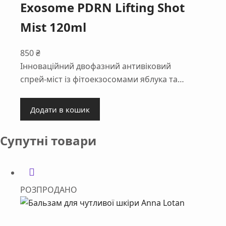
Exosome PDRN Lifting Shot
Mist 120ml
850
₴
Інноваційний двофазний антивіковий
спрей-міст із фітоекзосомами яблука та…
Додати в кошик
Супутні товари
РОЗПРОДАНО