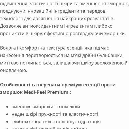
підвищення еластичності шкіри та зменшення зморшок,
кількість
поєднуючи інноваційні інгредієнти та передові
технології для досягнення найкращих результатів.
Дозволяє антиоксидантним інгредієнтам глибоко
проникати в шкіру, ефективно розгладжуючи зморшки.
Волога і комфортна текстура есенції, яка під час
нанесення перетворюється на м’які дрібні бульбашки,
миттєво поглинається, залишаючи шкіру зволоженою й
оновленою.
Особливості та переваги преміум есенції проти
зморшок Medi-Peel Premium :
зменшує зморшки і тонкі ліній
надає шкірі пружності та еластичності
глибоко зволожує і поліпшує гідратація
надає шкірі сяючий та рівний тон