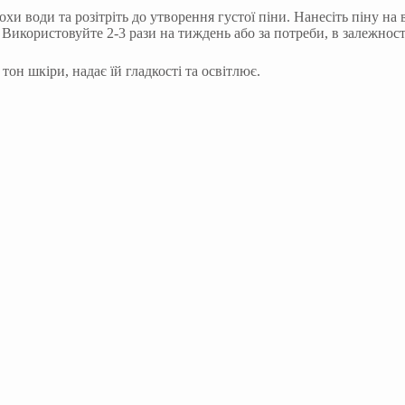
хи води та розітріть до утворення густої піни. Нанесіть піну н
икористовуйте 2-3 рази на тиждень або за потреби, в залежності
н шкіри, надає їй гладкості та освітлює.