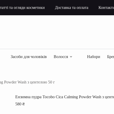
татті та огляди косметики
Доставка та оплата
Контакт
Засоби для чоловіків
Волосся
Набори
Бре
ng Powder Wash з центелою 50 г
Ензимна пудра Tocobo Cica Calming Powder Wash з цент
580
₴