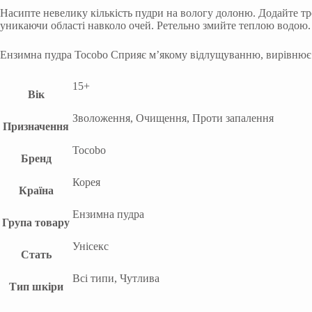
Насипте невелику кількість пудри на вологу долоню. Додайте тро
уникаючи області навколо очей. Ретельно змийте теплою водою. В
Ензимна пудра Tocobo Сприяє м’якому відлущуванню, вирівнює то
15+
Вік
Зволоження, Очищення, Проти запалення
Призначення
Tocobo
Бренд
Корея
Країна
Ензимна пудра
Група товару
Унісекс
Стать
Всі типи, Чутлива
Тип шкіри