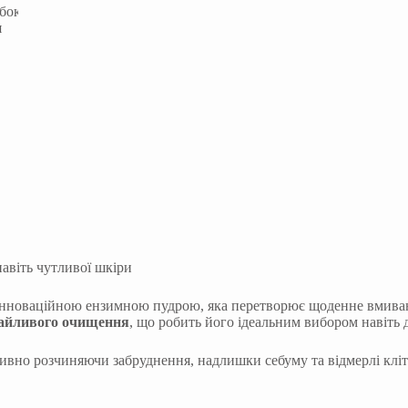
авіть чутливої шкіри
інноваційною ензимною пудрою, яка перетворює щоденне вмиванн
байливого очищення
, що робить його ідеальним вибором навіть
ивно розчиняючи забруднення, надлишки себуму та відмерлі кліти