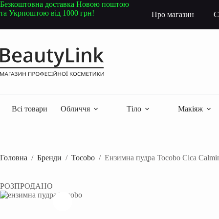
Перейти
Безкоштовна доставка Новою поштою
до
та Укрпоштою від 1000 грн!
Про магазин
С
вмісту
Всі товари
Обличчя
Тіло
Макіяж
Головна
/
Бренди
/
Tocobo
/
Ензимна пудра Tocobo Cica Calmi
РОЗПРОДАНО