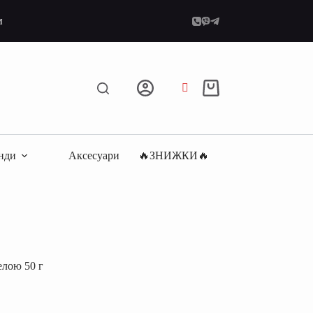
и
Кошик
нди
Аксесуари
🔥ЗНИЖКИ🔥
елою 50 г