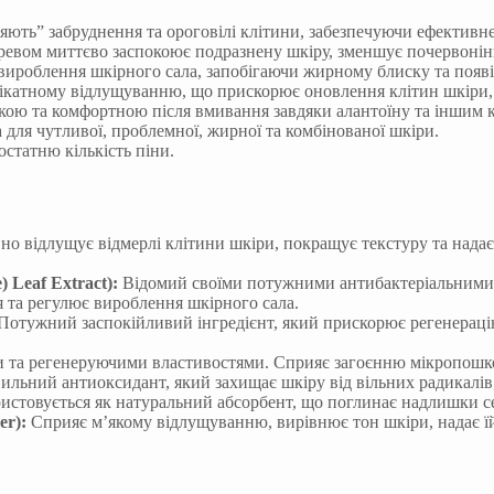
ють” забруднення та ороговілі клітини, забезпечуючи ефективне 
евом миттєво заспокоює подразнену шкіру, зменшує почервонінн
вироблення шкірного сала, запобігаючи жирному блиску та появі
ікатному відлущуванню, що прискорює оновлення клітин шкіри, 
ою та комфортною після вмивання завдяки алантоїну та іншим 
ля чутливої, проблемної, жирної та комбінованої шкіри.
статню кількість піни.
но відлущує відмерлі клітини шкіри, покращує текстуру та надає
) Leaf Extract):
Відомий своїми потужними антибактеріальними,
 та регулює вироблення шкірного сала.
Потужний заспокійливий інгредієнт, який прискорює регенерацію
 та регенеруючими властивостями. Сприяє загоєнню мікропошко
ильний антиоксидант, який захищає шкіру від вільних радикалів,
стовується як натуральний абсорбент, що поглинає надлишки себ
er):
Сприяє м’якому відлущуванню, вирівнює тон шкіри, надає їй 