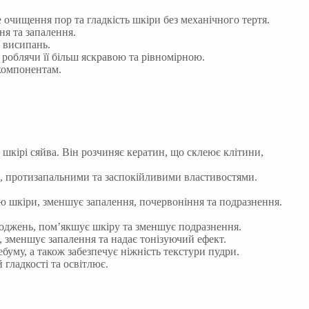
очищення пор та гладкість шкіри без механічного тертя.
я та запалення.
 висипань.
роблячи її більш яскравою та рівномірною.
компонентам.
 шкірі сяйва. Він розчиняє кератин, що склеює клітини,
 протизапальними та заспокійливими властивостями.
 шкіри, зменшує запалення, почервоніння та подразнення.
джень, пом’якшує шкіру та зменшує подразнення.
 зменшує запалення та надає тонізуючий ефект.
уму, а також забезпечує ніжність текстури пудри.
гладкості та освітлює.