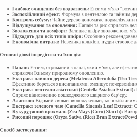
Глибоке очищення без подразнень:
Ензими м’яко “розчиня
Заспокійливий ефект:
Формула з центеллою та чайним дер
Контроль себуму:
Чайне дерево допомагає нормалізувати 
Відлущування та оновлення:
Папаїн та рис сприяють дел
Зволоження та комфорт:
Залишає шкіру зволоженою, м’як
Підходить для всіх типів шкіри:
Особливо рекомендована д
Економічна витрата:
Невелика кількість пудри створює до
Основні діючі інгредієнти та їхня дія:
Папаїн:
Ензим, отриманий з папаї, який м’яко, але ефектив
сприяючи їхньому природному оновленню.
Екстракт чайного дерева (Melaleuca Alternifolia (Tea Tree
Ефективно бореться з висипаннями, зменшує почервоніння
Екстракт центелли азіатської (Centella Asiatica Extract):
Сприяє відновленню пошкодженого шкірного бар’єру.
Алантоїн:
Відомий своїми зволожуючими, заспокійливими
Екстракт зеленого чаю (Camellia Sinensis Leaf Extract):
С
Кукурудзяний крохмаль (Zea Mays (Corn) Starch):
Викори
Рисовий порошок (Oryza Sativa (Rice) Bran Extract/Powd
Спосіб застосування: