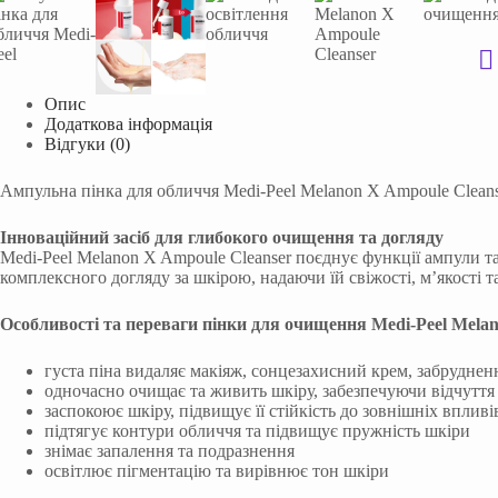
Опис
Додаткова інформація
Відгуки (0)
Ампульна пінка для обличчя Medi-Peel Melanon X Ampoule Cleans
Інноваційний засіб для глибокого очищення та догляду
Medi-Peel Melanon X Ampoule Cleanser поєднує функції ампули т
комплексного догляду за шкірою, надаючи їй свіжості, м’якості та
Особливості та переваги пінки для очищення Medi-Peel Mela
густа піна видаляє макіяж, сонцезахисний крем, забрудне
одночасно очищає та живить шкіру, забезпечуючи відчуття 
заспокоює шкіру, підвищує її стійкість до зовнішніх впливі
підтягує контури обличчя та підвищує пружність шкіри
знімає запалення та подразнення
освітлює пігментацію та вирівнює тон шкіри