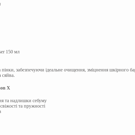
er 150 мл
а пінки, забезпечуючи ідеальне очищення, зміцнення шкірного ба
 сяйва.
non X
ння та надлишки себуму
свіжості та пружності
в