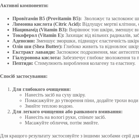
Активні компоненти:
Провітамін В5 (Provitamin B5):
Зволожує та заспокоює шк
Лимонна кислота (Citric Acid):
Відлущує мертві клітини,
Ніацинамід (Vitamin B3):
Вирівнює тон шкіри, зменшує вид
Токоферол (Vitamin E):
Захищає від вільних радикалів, з
Аденозин:
Зменшує зморшки, підвищує еластичність шкір
Олія ши (Shea Butter):
Глибоко живить та відновлює шкір
Екстракт лаванди:
Заспокоює подразнення, має антисепти
Гіалуронова кислота:
Забезпечує глибоке зволоження та 
Пептиди:
Стимулюють вироблення колагену та еластину.
Спосіб застосування:
Для глибокого очищення:
Нанесіть засіб на суху шкіру.
Помасажуйте до утворення піни, додайте трохи води
Змийте теплою водою.
Для легкого очищення або ранкового вмивання:
Нанесіть на вологі руки, спіньте засіб.
Масажуйте обличчя, потім змийте.
Для кращого результату застосовуйте з іншими засобами серії дл