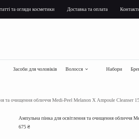
татті та огляди косметики
Доставка та оплата
Контакт
Засоби для чоловіків
Волосся
Набори
Бре
ня та очищення обличчя Medi-Peel Melanon X Ampoule Cleanser 1
Ампульна пінка для освітлення та очищення обличчя Med
675
₴