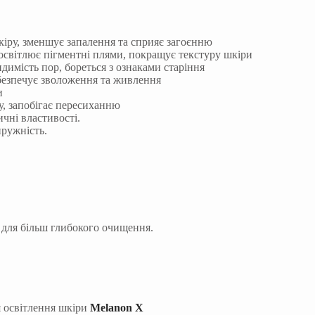
іру, зменшує запалення та сприяє загоєнню
 освітлює пігментні плями, покращує текстуру шкіри
имість пор, бореться з ознаками старіння
абезпечує зволоження та живлення
и
у, запобігає пересиханню
чні властивості.
пружність.
 для більш глибокого очищення.
я освітлення шкіри
Melanon X