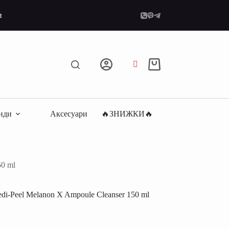
и
Кошик
нди
Аксесуари
🔥ЗНИЖКИ🔥
50 ml
i-Peel Melanon X Ampoule Cleanser 150 ml